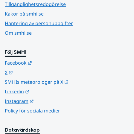
Tillgänglighetsredogörelse
Kakor på smhi.se
Hantering av personuppgifter
Om smhi.se
Följ SMHI
Länk till annan webbplats.
Facebook
Länk till annan webbplats.
X
Länk till annan webbplats.
SMHIs meteorologer på X
Länk till annan webbplats.
Linkedin
Länk till annan webbplats.
Instagram
Policy för sociala medier
Datavärdskap