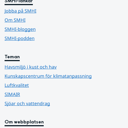
SMHI-länkar
Jobba på SMHI
Om SMHI
SMHI-bloggen
SMHI-podden
Teman
Havsmiljö i kust och hav
Kunskapscentrum för klimatanpassning
Luftkvalitet
SIMAIR
Sjöar och vattendrag
Om webbplatsen