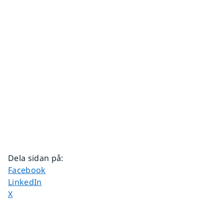
Dela sidan på
:
Dela sidan på
Facebook
Dela sidan på
LinkedIn
Dela sidan på
X