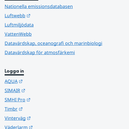
Nationella emissionsdatabasen
Länk till annan webbplats.
Luftwebb
Luftmiljödata
VattenWebb
Datavärdskap, oceanografi och marinbiologi
Datavärdskap för atmosfärkemi
Logga in
Länk till annan webbplats.
AQUA
Länk till annan webbplats.
SIMAIR
Länk till annan webbplats.
SMHI Pro
Länk till annan webbplats.
Timbr
Länk till annan webbplats.
Vinterväg
Länk till annan webbplats.
Väderlarm