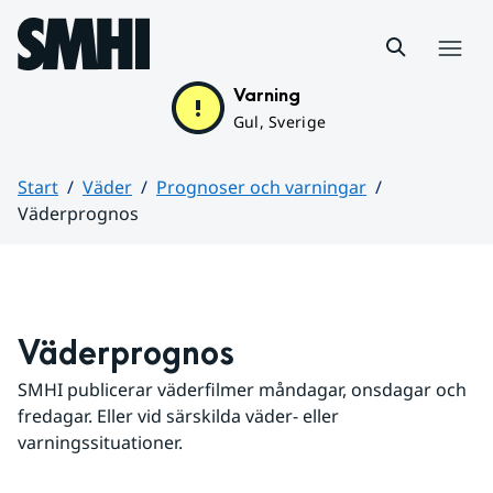
Hoppa till sidans innehåll
Meny
Varning
Gul, Sverige
Start
Väder
Prognoser och varningar
Väderprognos
Huvudinnehåll
Väderprognos
SMHI publicerar väderfilmer måndagar, onsdagar och 
fredagar. Eller vid särskilda väder- eller 
varningssituationer.