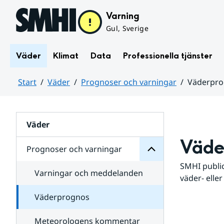
Hoppa till sidans innehåll
Varning
Gul, Sverige
Väder
Klimat
Data
Professionella tjänster
Start
Väder
Prognoser och varningar
Väderpr
varningar
och
Huvudinnehåll
Prognoser
för
Undersidor
Väder
Väde
Prognoser och varningar
SMHI public
Varningar och meddelanden
väder- eller
Väderprognos
Meteorologens kommentar