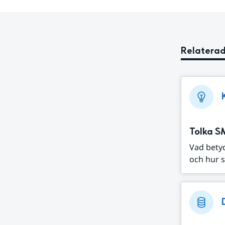
Relaterad
Tolka S
Vad bety
och hur s