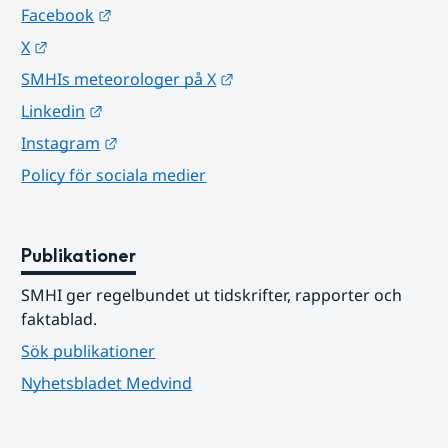
Länk till annan webbplats.
Facebook
Länk till annan webbplats.
X
Länk till annan webbplats.
SMHIs meteorologer på X
Länk till annan webbplats.
Linkedin
Länk till annan webbplats.
Instagram
Policy för sociala medier
Publikationer
SMHI ger regelbundet ut tidskrifter, rapporter och 
faktablad.
Sök publikationer
Nyhetsbladet Medvind