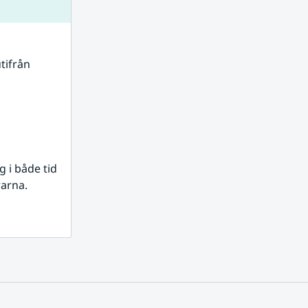
tifrån 
i både tid 
rarna.