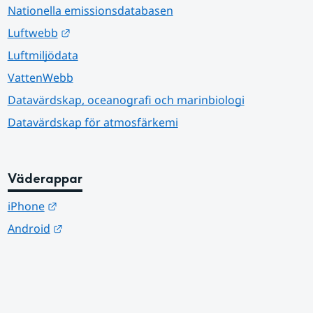
Nationella emissionsdatabasen
Länk till annan webbplats.
Luftwebb
Luftmiljödata
VattenWebb
Datavärdskap, oceanografi och marinbiologi
Datavärdskap för atmosfärkemi
Väderappar
Länk till annan webbplats.
iPhone
Länk till annan webbplats.
Android