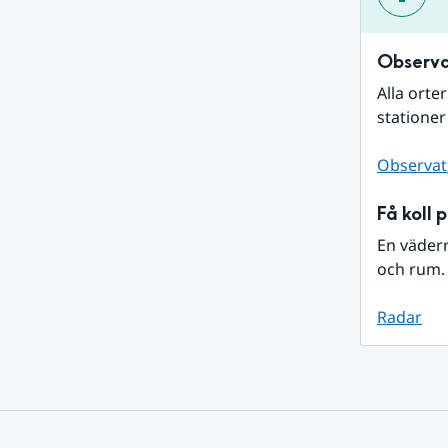
Observa
Alla orte
stationer
Observat
Få koll 
En väder
och rum. 
Radar