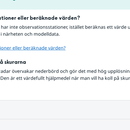
tioner eller beräknade värden?
r har inte observationsstationer, istället beräknas ett värde u
 i närheten och modelldata.
ioner eller beräknade värden?
på skurarna
radar övervakar nederbörd och gör det med hög upplösning 
Den är ett värdefullt hjälpmedel när man vill ha koll på sku