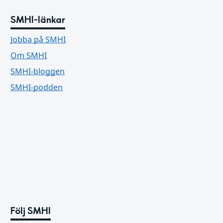
SMHI-länkar
Jobba på SMHI
Om SMHI
SMHI-bloggen
SMHI-podden
Följ SMHI