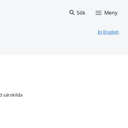
Sök
Meny
In English
 särskilda 