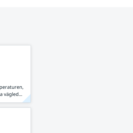
peraturen,
 vägled...