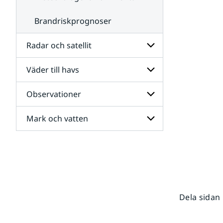
Brandriskprognoser
Radar och satellit
Väder till havs
Undersidor
för
Radar
Observationer
Undersidor
och
för
satellit
Väder
Mark och vatten
Undersidor
till
för
havs
Observationer
Undersidor
för
Mark
och
vatten
Dela sidan