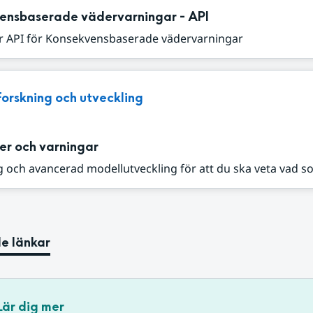
ensbaserade vädervarningar - API
r API för Konsekvensbaserade vädervarningar
Forskning och utveckling
er och varningar
 och avancerad modellutveckling för att du ska veta vad s
e länkar
Lär dig mer