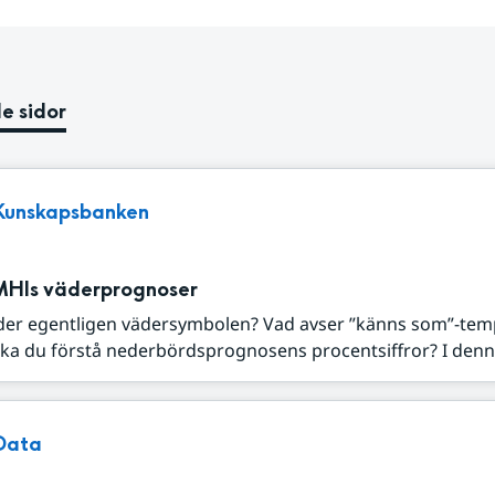
e sidor
Kunskapsbanken
MHIs väderprognoser
der egentligen vädersymbolen? Vad avser ”känns som”-tem
ka du förstå nederbördsprognosens procentsiffror? I denna
Data