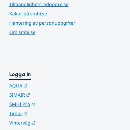
Tillgänglighetsredogörelse
Kakor på smhi.se
Hantering av personuppgifter
Om smhi.se
Logga in
Länk till annan webbplats.
AQUA
Länk till annan webbplats.
SIMAIR
Länk till annan webbplats.
SMHI Pro
Länk till annan webbplats.
Timbr
Länk till annan webbplats.
Vinterväg