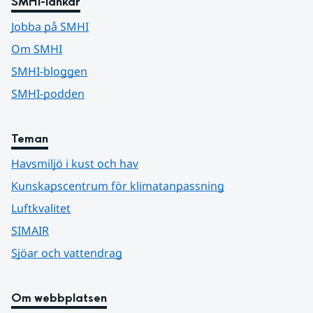
SMHI-länkar
Jobba på SMHI
Om SMHI
SMHI-bloggen
SMHI-podden
Teman
Havsmiljö i kust och hav
Kunskapscentrum för klimatanpassning
Luftkvalitet
SIMAIR
Sjöar och vattendrag
Om webbplatsen