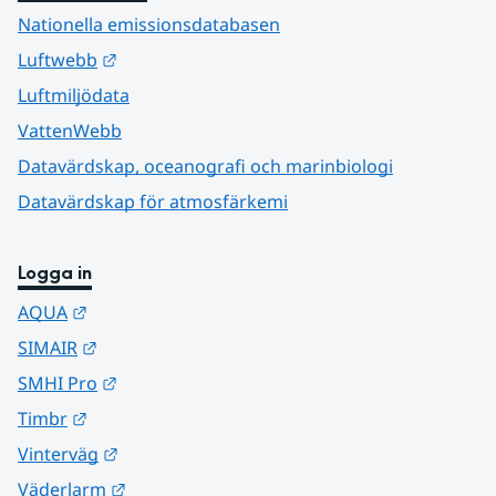
Nationella emissionsdatabasen
Länk till annan webbplats.
Luftwebb
Luftmiljödata
VattenWebb
Datavärdskap, oceanografi och marinbiologi
Datavärdskap för atmosfärkemi
Logga in
Länk till annan webbplats.
AQUA
Länk till annan webbplats.
SIMAIR
Länk till annan webbplats.
SMHI Pro
Länk till annan webbplats.
Timbr
Länk till annan webbplats.
Vinterväg
Länk till annan webbplats.
Väderlarm