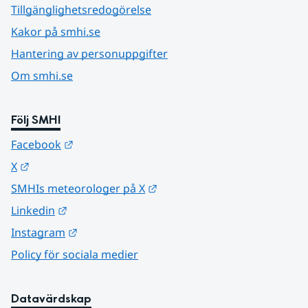
Tillgänglighetsredogörelse
Kakor på smhi.se
Hantering av personuppgifter
Om smhi.se
Följ SMHI
Länk till annan webbplats.
Facebook
Länk till annan webbplats.
X
Länk till annan webbplats.
SMHIs meteorologer på X
Länk till annan webbplats.
Linkedin
Länk till annan webbplats.
Instagram
Policy för sociala medier
Datavärdskap