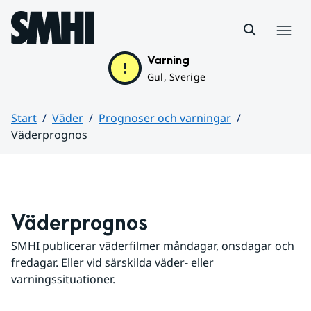
Hoppa till sidans innehåll
Meny
Varning
Gul, Sverige
Start
Väder
Prognoser och varningar
Väderprognos
Huvudinnehåll
Väderprognos
SMHI publicerar väderfilmer måndagar, onsdagar och 
fredagar. Eller vid särskilda väder- eller 
varningssituationer.