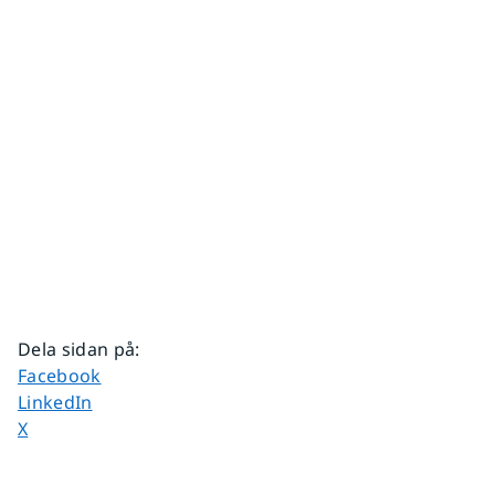
Dela sidan på
:
Dela sidan på
Facebook
Dela sidan på
LinkedIn
Dela sidan på
X