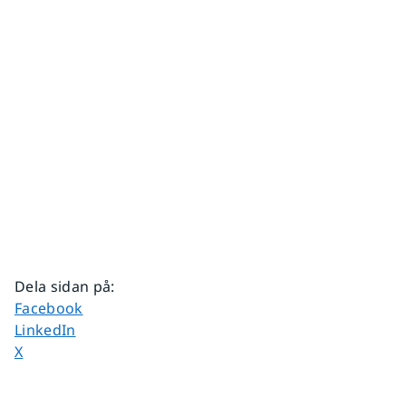
Dela sidan på
:
Dela sidan på
Facebook
Dela sidan på
LinkedIn
Dela sidan på
X