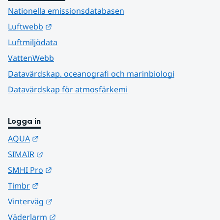
Nationella emissionsdatabasen
Länk till annan webbplats.
Luftwebb
Luftmiljödata
VattenWebb
Datavärdskap, oceanografi och marinbiologi
Datavärdskap för atmosfärkemi
Logga in
Länk till annan webbplats.
AQUA
Länk till annan webbplats.
SIMAIR
Länk till annan webbplats.
SMHI Pro
Länk till annan webbplats.
Timbr
Länk till annan webbplats.
Vinterväg
Länk till annan webbplats.
Väderlarm