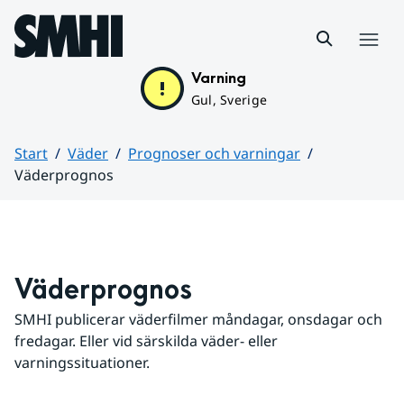
Hoppa till sidans innehåll
Meny
Varning
Gul, Sverige
Start
Väder
Prognoser och varningar
Väderprognos
Huvudinnehåll
Väderprognos
SMHI publicerar väderfilmer måndagar, onsdagar och 
fredagar. Eller vid särskilda väder- eller 
varningssituationer.