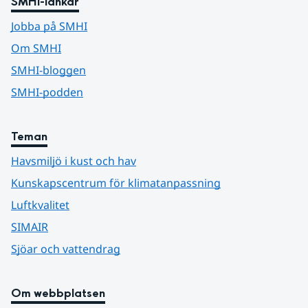
SMHI-länkar
Jobba på SMHI
Om SMHI
SMHI-bloggen
SMHI-podden
Teman
Havsmiljö i kust och hav
Kunskapscentrum för klimatanpassning
Luftkvalitet
SIMAIR
Sjöar och vattendrag
Om webbplatsen