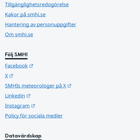
Tillgänglighetsredogörelse
Kakor på smhi.se
Hantering av personuppgifter
Om smhi.se
Följ SMHI
Länk till annan webbplats.
Facebook
Länk till annan webbplats.
X
Länk till annan webbplats.
SMHIs meteorologer på X
Länk till annan webbplats.
Linkedin
Länk till annan webbplats.
Instagram
Policy för sociala medier
Datavärdskap