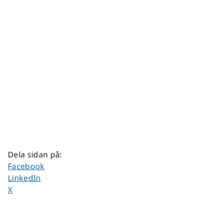
Dela sidan på
:
Dela sidan på
Facebook
Dela sidan på
LinkedIn
Dela sidan på
X