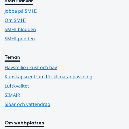
SMHI-länkar
Jobba på SMHI
Om SMHI
SMHI-bloggen
SMHI-podden
Teman
Havsmiljö i kust och hav
Kunskapscentrum för klimatanpassning
Luftkvalitet
SIMAIR
Sjöar och vattendrag
Om webbplatsen