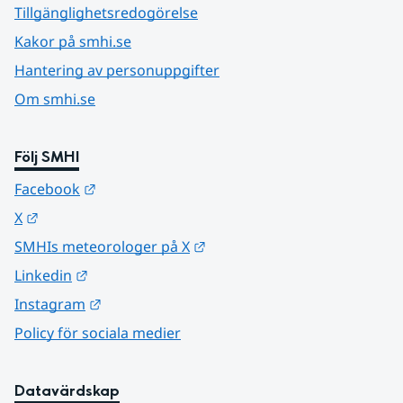
Tillgänglighetsredogörelse
Kakor på smhi.se
Hantering av personuppgifter
Om smhi.se
Följ SMHI
Länk till annan webbplats.
Facebook
Länk till annan webbplats.
X
Länk till annan webbplats.
SMHIs meteorologer på X
Länk till annan webbplats.
Linkedin
Länk till annan webbplats.
Instagram
Policy för sociala medier
Datavärdskap