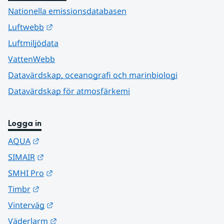
Nationella emissionsdatabasen
Länk till annan webbplats.
Luftwebb
Luftmiljödata
VattenWebb
Datavärdskap, oceanografi och marinbiologi
Datavärdskap för atmosfärkemi
Logga in
Länk till annan webbplats.
AQUA
Länk till annan webbplats.
SIMAIR
Länk till annan webbplats.
SMHI Pro
Länk till annan webbplats.
Timbr
Länk till annan webbplats.
Vinterväg
Länk till annan webbplats.
Väderlarm