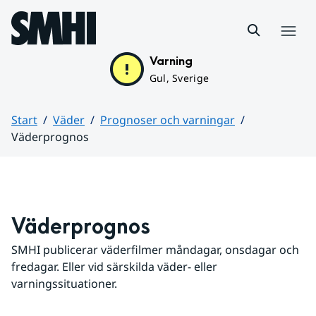
Hoppa till sidans innehåll
Meny
Varning
Gul, Sverige
Start
Väder
Prognoser och varningar
Väderprognos
Huvudinnehåll
Väderprognos
SMHI publicerar väderfilmer måndagar, onsdagar och 
fredagar. Eller vid särskilda väder- eller 
varningssituationer.