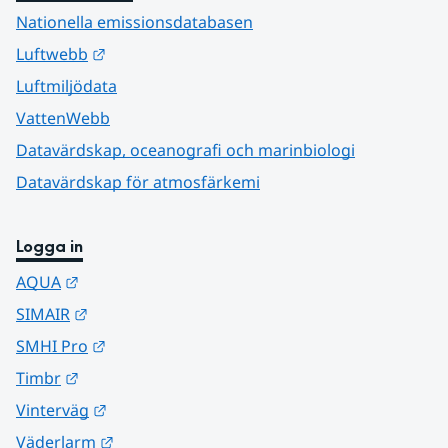
Nationella emissionsdatabasen
Länk till annan webbplats.
Luftwebb
Luftmiljödata
VattenWebb
Datavärdskap, oceanografi och marinbiologi
Datavärdskap för atmosfärkemi
Logga in
Länk till annan webbplats.
AQUA
Länk till annan webbplats.
SIMAIR
Länk till annan webbplats.
SMHI Pro
Länk till annan webbplats.
Timbr
Länk till annan webbplats.
Vinterväg
Länk till annan webbplats.
Väderlarm