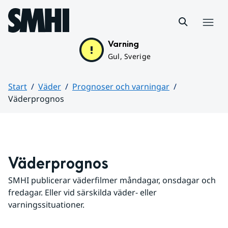
Hoppa till sidans innehåll
Meny
Varning
Gul, Sverige
Start
Väder
Prognoser och varningar
Väderprognos
Huvudinnehåll
Väderprognos
SMHI publicerar väderfilmer måndagar, onsdagar och 
fredagar. Eller vid särskilda väder- eller 
varningssituationer.