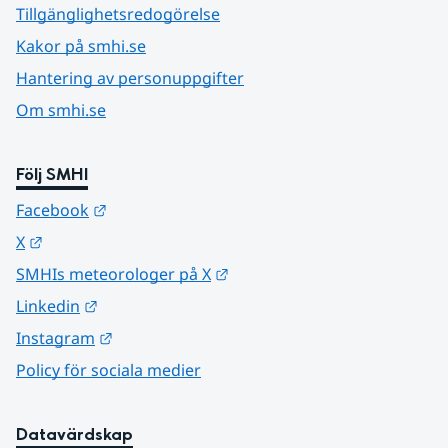
Tillgänglighetsredogörelse
Kakor på smhi.se
Hantering av personuppgifter
Om smhi.se
Följ SMHI
Länk till annan webbplats.
Facebook
Länk till annan webbplats.
X
Länk till annan webbplats.
SMHIs meteorologer på X
Länk till annan webbplats.
Linkedin
Länk till annan webbplats.
Instagram
Policy för sociala medier
Datavärdskap