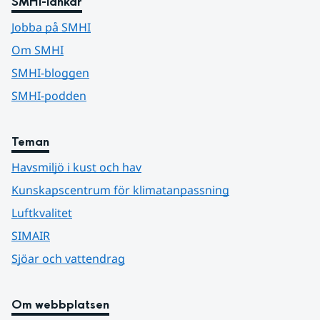
SMHI-länkar
Jobba på SMHI
Om SMHI
SMHI-bloggen
SMHI-podden
Teman
Havsmiljö i kust och hav
Kunskapscentrum för klimatanpassning
Luftkvalitet
SIMAIR
Sjöar och vattendrag
Om webbplatsen