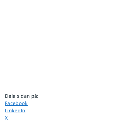
Dela sidan på
:
Dela sidan på
Facebook
Dela sidan på
LinkedIn
Dela sidan på
X