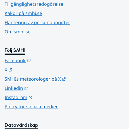
Tillgänglighetsredogörelse
Kakor på smhi.se
Hantering av personuppgifter
Om smhi.se
Följ SMHI
Länk till annan webbplats.
Facebook
Länk till annan webbplats.
X
Länk till annan webbplats.
SMHIs meteorologer på X
Länk till annan webbplats.
Linkedin
Länk till annan webbplats.
Instagram
Policy för sociala medier
Datavärdskap