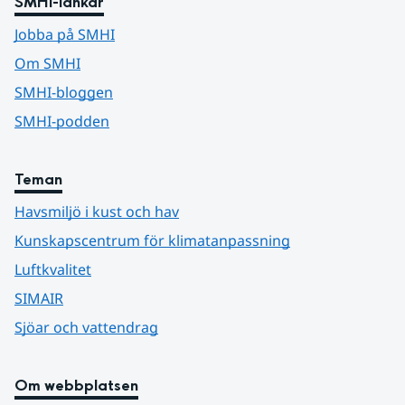
SMHI-länkar
Jobba på SMHI
Om SMHI
SMHI-bloggen
SMHI-podden
Teman
Havsmiljö i kust och hav
Kunskapscentrum för klimatanpassning
Luftkvalitet
SIMAIR
Sjöar och vattendrag
Om webbplatsen