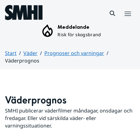
Hoppa till sidans innehåll
Meny
Meddelande
Risk för skogsbrand
Start
Väder
Prognoser och varningar
Väderprognos
Huvudinnehåll
Väderprognos
SMHI publicerar väderfilmer måndagar, onsdagar och 
fredagar. Eller vid särskilda väder- eller 
varningssituationer.