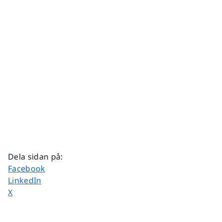
Dela sidan på
:
Dela sidan på
Facebook
Dela sidan på
LinkedIn
Dela sidan på
X