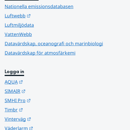
Nationella emissionsdatabasen
Länk till annan webbplats.
Luftwebb
Luftmiljödata
VattenWebb
Datavärdskap, oceanografi och marinbiologi
Datavärdskap för atmosfärkemi
Logga in
Länk till annan webbplats.
AQUA
Länk till annan webbplats.
SIMAIR
Länk till annan webbplats.
SMHI Pro
Länk till annan webbplats.
Timbr
Länk till annan webbplats.
Vinterväg
Länk till annan webbplats.
Väderlarm