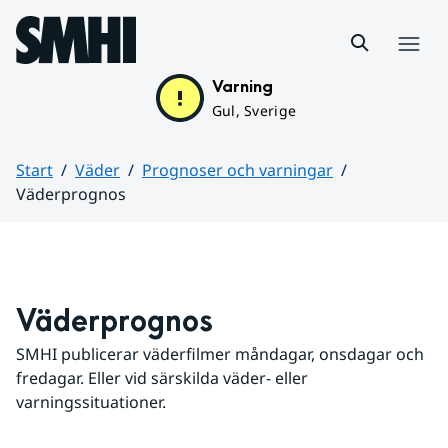
Hoppa till sidans innehåll
Meny
Varning
Gul, Sverige
Start
Väder
Prognoser och varningar
Väderprognos
Huvudinnehåll
Väderprognos
SMHI publicerar väderfilmer måndagar, onsdagar och 
fredagar. Eller vid särskilda väder- eller 
varningssituationer.