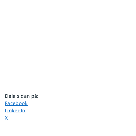
Dela sidan på
:
Dela sidan på
Facebook
Dela sidan på
LinkedIn
Dela sidan på
X