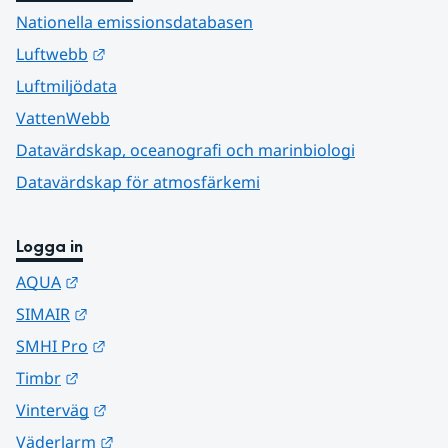
Nationella emissionsdatabasen
Länk till annan webbplats.
Luftwebb
Luftmiljödata
VattenWebb
Datavärdskap, oceanografi och marinbiologi
Datavärdskap för atmosfärkemi
Logga in
Länk till annan webbplats.
AQUA
Länk till annan webbplats.
SIMAIR
Länk till annan webbplats.
SMHI Pro
Länk till annan webbplats.
Timbr
Länk till annan webbplats.
Vinterväg
Länk till annan webbplats.
Väderlarm