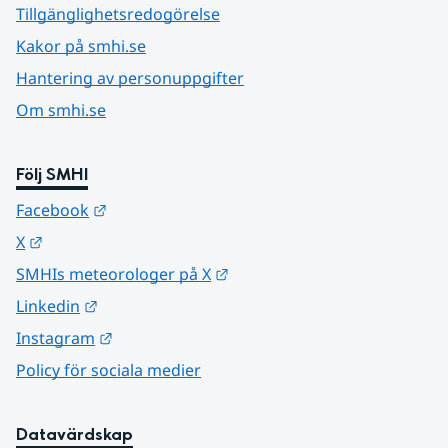
Tillgänglighetsredogörelse
Kakor på smhi.se
Hantering av personuppgifter
Om smhi.se
Följ SMHI
Länk till annan webbplats.
Facebook
Länk till annan webbplats.
X
Länk till annan webbplats.
SMHIs meteorologer på X
Länk till annan webbplats.
Linkedin
Länk till annan webbplats.
Instagram
Policy för sociala medier
Datavärdskap