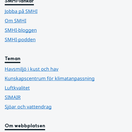
SMHI-länkar
Jobba på SMHI
Om SMHI
SMHI-bloggen
SMHI-podden
Teman
Havsmiljö i kust och hav
Kunskapscentrum för klimatanpassning
Luftkvalitet
SIMAIR
Sjöar och vattendrag
Om webbplatsen