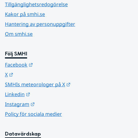
Tillgänglighetsredogörelse
Kakor på smhi.se
Hantering av personuppgifter
Om smhi.se
Följ SMHI
Länk till annan webbplats.
Facebook
Länk till annan webbplats.
X
Länk till annan webbplats.
SMHIs meteorologer på X
Länk till annan webbplats.
Linkedin
Länk till annan webbplats.
Instagram
Policy för sociala medier
Datavärdskap