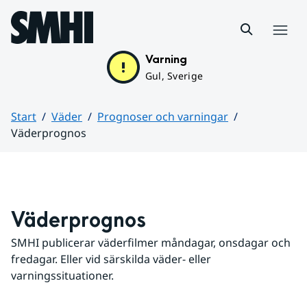
Hoppa till sidans innehåll
Meny
Varning
Gul, Sverige
Start
Väder
Prognoser och varningar
Väderprognos
Huvudinnehåll
Väderprognos
SMHI publicerar väderfilmer måndagar, onsdagar och 
fredagar. Eller vid särskilda väder- eller 
varningssituationer.