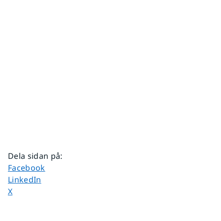
Dela sidan på
:
Dela sidan på
Facebook
Dela sidan på
LinkedIn
Dela sidan på
X