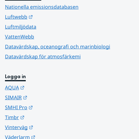
Nationella emissionsdatabasen
Länk till annan webbplats.
Luftwebb
Luftmiljödata
VattenWebb
Datavärdskap, oceanografi och marinbiologi
Datavärdskap för atmosfärkemi
Logga in
Länk till annan webbplats.
AQUA
Länk till annan webbplats.
SIMAIR
Länk till annan webbplats.
SMHI Pro
Länk till annan webbplats.
Timbr
Länk till annan webbplats.
Vinterväg
Länk till annan webbplats.
Väderlarm