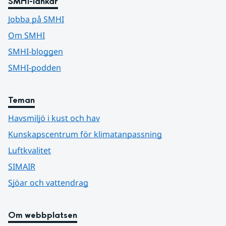
SMHI-länkar
Jobba på SMHI
Om SMHI
SMHI-bloggen
SMHI-podden
Teman
Havsmiljö i kust och hav
Kunskapscentrum för klimatanpassning
Luftkvalitet
SIMAIR
Sjöar och vattendrag
Om webbplatsen