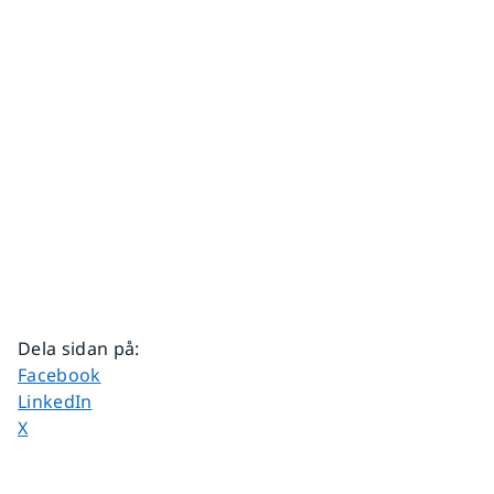
Dela sidan på
:
Dela sidan på
Facebook
Dela sidan på
LinkedIn
Dela sidan på
X