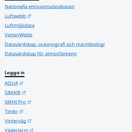
Nationella emissionsdatabasen
Länk till annan webbplats.
Luftwebb
Luftmiljödata
VattenWebb
Datavärdskap, oceanografi och marinbiologi
Datavärdskap för atmosfärkemi
Logga in
Länk till annan webbplats.
AQUA
Länk till annan webbplats.
SIMAIR
Länk till annan webbplats.
SMHI Pro
Länk till annan webbplats.
Timbr
Länk till annan webbplats.
Vinterväg
Länk till annan webbplats.
Väderlarm