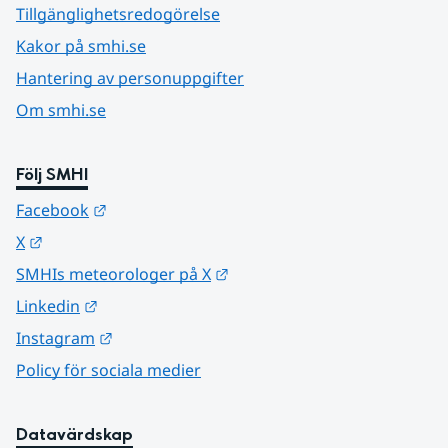
Tillgänglighetsredogörelse
Kakor på smhi.se
Hantering av personuppgifter
Om smhi.se
Följ SMHI
Länk till annan webbplats.
Facebook
Länk till annan webbplats.
X
Länk till annan webbplats.
SMHIs meteorologer på X
Länk till annan webbplats.
Linkedin
Länk till annan webbplats.
Instagram
Policy för sociala medier
Datavärdskap