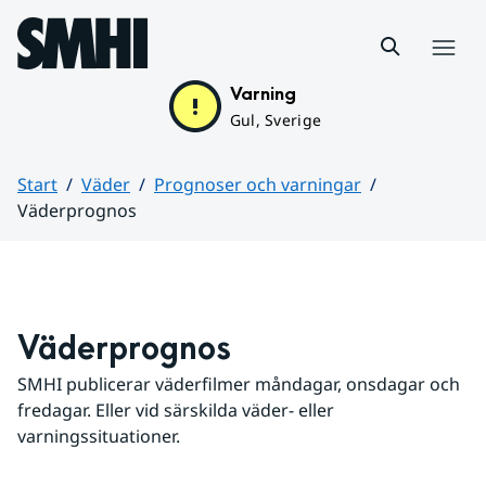
Hoppa till sidans innehåll
Meny
Varning
Gul, Sverige
Start
Väder
Prognoser och varningar
Väderprognos
Huvudinnehåll
Väderprognos
SMHI publicerar väderfilmer måndagar, onsdagar och 
fredagar. Eller vid särskilda väder- eller 
varningssituationer.