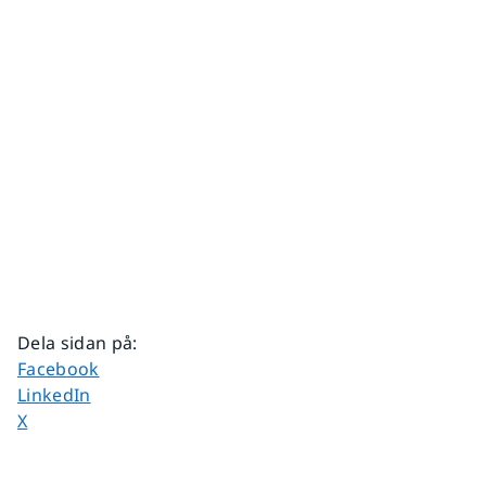
Dela sidan på
:
Dela sidan på
Facebook
Dela sidan på
LinkedIn
Dela sidan på
X