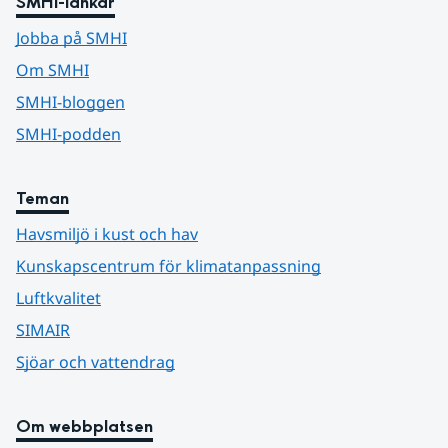
SMHI-länkar
Jobba på SMHI
Om SMHI
SMHI-bloggen
SMHI-podden
Teman
Havsmiljö i kust och hav
Kunskapscentrum för klimatanpassning
Luftkvalitet
SIMAIR
Sjöar och vattendrag
Om webbplatsen