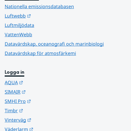
Nationella emissionsdatabasen
Länk till annan webbplats.
Luftwebb
Luftmiljödata
VattenWebb
Datavärdskap, oceanografi och marinbiologi
Datavärdskap för atmosfärkemi
Logga in
Länk till annan webbplats.
AQUA
Länk till annan webbplats.
SIMAIR
Länk till annan webbplats.
SMHI Pro
Länk till annan webbplats.
Timbr
Länk till annan webbplats.
Vinterväg
Länk till annan webbplats.
Väderlarm