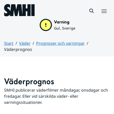
Hoppa till sidans innehåll
Meny
Varning
Gul, Sverige
Start
Väder
Prognoser och varningar
Väderprognos
Huvudinnehåll
Väderprognos
SMHI publicerar väderfilmer måndagar, onsdagar och 
fredagar. Eller vid särskilda väder- eller 
varningssituationer.