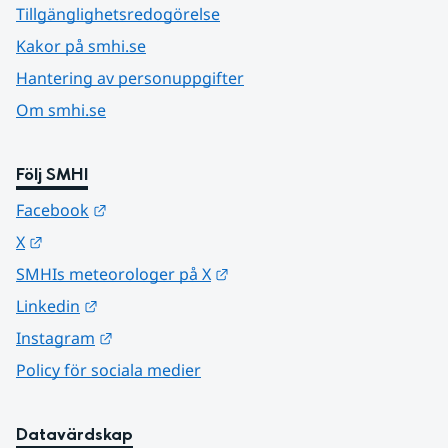
Tillgänglighetsredogörelse
Kakor på smhi.se
Hantering av personuppgifter
Om smhi.se
Följ SMHI
Länk till annan webbplats.
Facebook
Länk till annan webbplats.
X
Länk till annan webbplats.
SMHIs meteorologer på X
Länk till annan webbplats.
Linkedin
Länk till annan webbplats.
Instagram
Policy för sociala medier
Datavärdskap