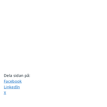
Dela sidan på
:
Dela sidan på
Facebook
Dela sidan på
LinkedIn
Dela sidan på
X