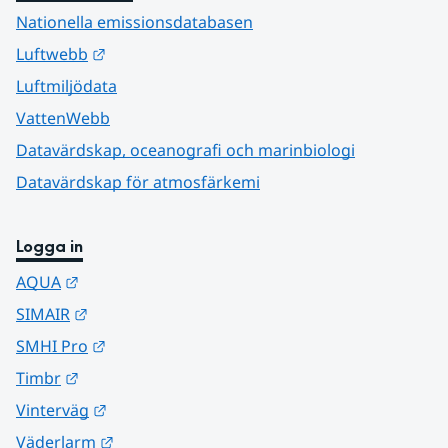
Nationella emissionsdatabasen
Länk till annan webbplats.
Luftwebb
Luftmiljödata
VattenWebb
Datavärdskap, oceanografi och marinbiologi
Datavärdskap för atmosfärkemi
Logga in
Länk till annan webbplats.
AQUA
Länk till annan webbplats.
SIMAIR
Länk till annan webbplats.
SMHI Pro
Länk till annan webbplats.
Timbr
Länk till annan webbplats.
Vinterväg
Länk till annan webbplats.
Väderlarm