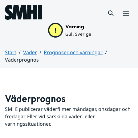
Hoppa till sidans innehåll
Meny
Varning
Gul, Sverige
Start
Väder
Prognoser och varningar
Väderprognos
Huvudinnehåll
Väderprognos
SMHI publicerar väderfilmer måndagar, onsdagar och 
fredagar. Eller vid särskilda väder- eller 
varningssituationer.