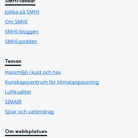
SMHI-länkar
Jobba på SMHI
Om SMHI
SMHI-bloggen
SMHI-podden
Teman
Havsmiljö i kust och hav
Kunskapscentrum för klimatanpassning
Luftkvalitet
SIMAIR
Sjöar och vattendrag
Om webbplatsen