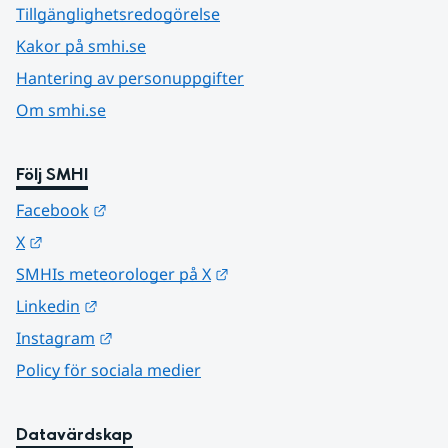
Tillgänglighetsredogörelse
Kakor på smhi.se
Hantering av personuppgifter
Om smhi.se
Följ SMHI
Länk till annan webbplats.
Facebook
Länk till annan webbplats.
X
Länk till annan webbplats.
SMHIs meteorologer på X
Länk till annan webbplats.
Linkedin
Länk till annan webbplats.
Instagram
Policy för sociala medier
Datavärdskap