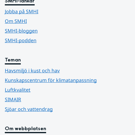
SMHI-länkar
Jobba på SMHI
Om SMHI
SMHI-bloggen
SMHI-podden
Teman
Havsmiljö i kust och hav
Kunskapscentrum för klimatanpassning
Luftkvalitet
SIMAIR
Sjöar och vattendrag
Om webbplatsen