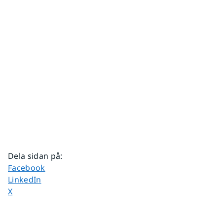
Dela sidan på
:
Dela sidan på
Facebook
Dela sidan på
LinkedIn
Dela sidan på
X