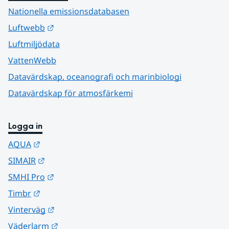
Nationella emissionsdatabasen
Länk till annan webbplats.
Luftwebb
Luftmiljödata
VattenWebb
Datavärdskap, oceanografi och marinbiologi
Datavärdskap för atmosfärkemi
Logga in
Länk till annan webbplats.
AQUA
Länk till annan webbplats.
SIMAIR
Länk till annan webbplats.
SMHI Pro
Länk till annan webbplats.
Timbr
Länk till annan webbplats.
Vinterväg
Länk till annan webbplats.
Väderlarm