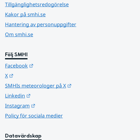
Tillgänglighetsredogörelse
Kakor på smhi.se
Hantering av personuppgifter
Om smhi.se
Följ SMHI
Länk till annan webbplats.
Facebook
Länk till annan webbplats.
X
Länk till annan webbplats.
SMHIs meteorologer på X
Länk till annan webbplats.
Linkedin
Länk till annan webbplats.
Instagram
Policy för sociala medier
Datavärdskap