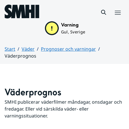
Hoppa till sidans innehåll
Meny
Varning
Gul, Sverige
Start
Väder
Prognoser och varningar
Väderprognos
Huvudinnehåll
Väderprognos
SMHI publicerar väderfilmer måndagar, onsdagar och 
fredagar. Eller vid särskilda väder- eller 
varningssituationer.