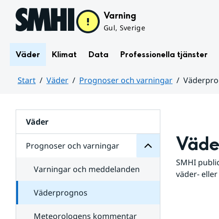
Hoppa till sidans innehåll
Varning
Gul, Sverige
Väder
Klimat
Data
Professionella tjänster
Start
Väder
Prognoser och varningar
Väderpr
varningar
och
Huvudinnehåll
Prognoser
för
Undersidor
Väder
Väde
Prognoser och varningar
SMHI public
Varningar och meddelanden
väder- eller
Väderprognos
Meteorologens kommentar