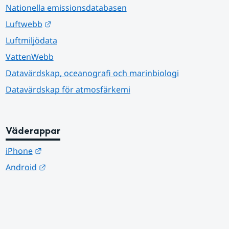
Nationella emissionsdatabasen
Länk till annan webbplats.
Luftwebb
Luftmiljödata
VattenWebb
Datavärdskap, oceanografi och marinbiologi
Datavärdskap för atmosfärkemi
Väderappar
Länk till annan webbplats.
iPhone
Länk till annan webbplats.
Android