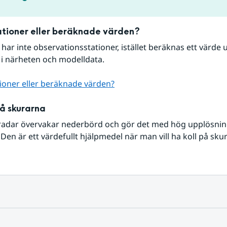
tioner eller beräknade värden?
r har inte observationsstationer, istället beräknas ett värde u
 i närheten och modelldata.
ioner eller beräknade värden?
på skurarna
radar övervakar nederbörd och gör det med hög upplösning 
Den är ett värdefullt hjälpmedel när man vill ha koll på sku