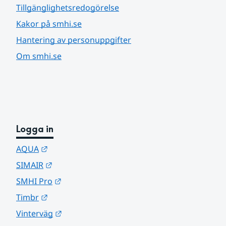
Tillgänglighetsredogörelse
Kakor på smhi.se
Hantering av personuppgifter
Om smhi.se
Logga in
Länk till annan webbplats.
AQUA
Länk till annan webbplats.
SIMAIR
Länk till annan webbplats.
SMHI Pro
Länk till annan webbplats.
Timbr
Länk till annan webbplats.
Vinterväg