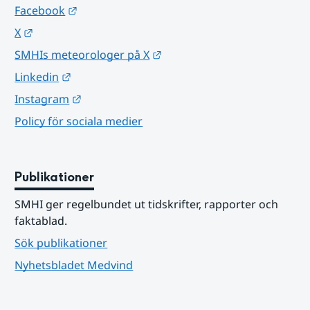
Länk till annan webbplats.
Facebook
Länk till annan webbplats.
X
Länk till annan webbplats.
SMHIs meteorologer på X
Länk till annan webbplats.
Linkedin
Länk till annan webbplats.
Instagram
Policy för sociala medier
Publikationer
SMHI ger regelbundet ut tidskrifter, rapporter och 
faktablad.
Sök publikationer
Nyhetsbladet Medvind