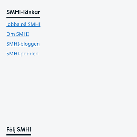
SMHI-länkar
Jobba på SMHI
Om SMHI
SMHI-bloggen
SMHI-podden
Följ SMHI