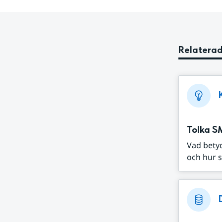
Relaterad
Tolka S
Vad bety
och hur s