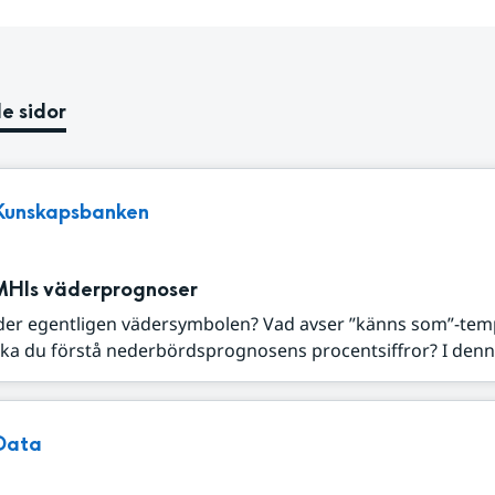
e sidor
Kunskapsbanken
MHIs väderprognoser
der egentligen vädersymbolen? Vad avser ”känns som”-tem
ka du förstå nederbördsprognosens procentsiffror? I denna
Data