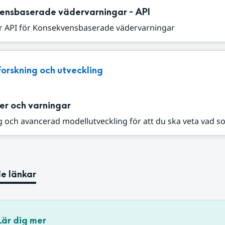
ensbaserade vädervarningar - API
r API för Konsekvensbaserade vädervarningar
Forskning och utveckling
er och varningar
 och avancerad modellutveckling för att du ska veta vad s
e länkar
Lär dig mer