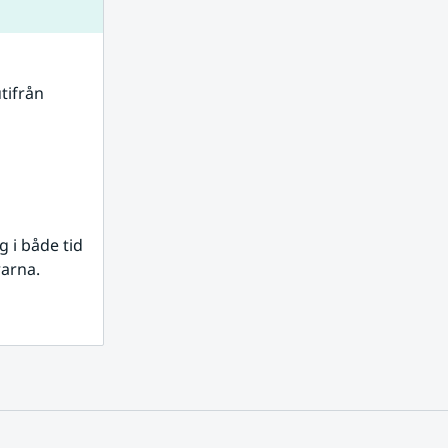
tifrån 
i både tid 
rarna.