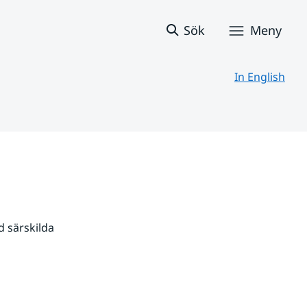
Sök
Meny
In English
 särskilda 