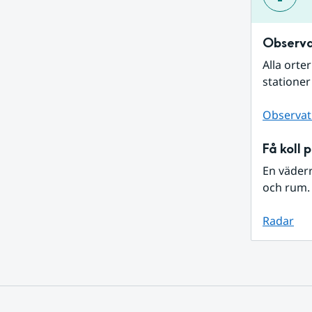
Observa
Alla orte
stationer
Observat
Få koll 
En väder
och rum. 
Radar