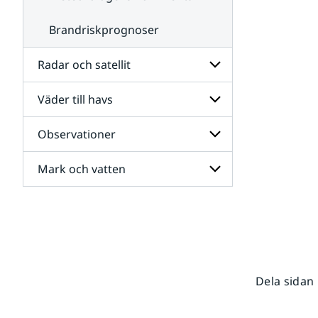
Brandriskprognoser
Radar och satellit
Väder till havs
Undersidor
för
Radar
Observationer
Undersidor
och
för
satellit
Väder
Mark och vatten
Undersidor
till
för
havs
Observationer
Undersidor
för
Mark
och
vatten
Dela sidan