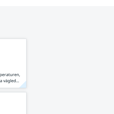
peraturen,
 vägled...