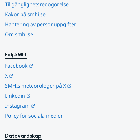
Tillgänglighetsredogörelse
Kakor på smhi.se
Hantering av personuppgifter
Om smhi.se
Följ SMHI
Länk till annan webbplats.
Facebook
Länk till annan webbplats.
X
Länk till annan webbplats.
SMHIs meteorologer på X
Länk till annan webbplats.
Linkedin
Länk till annan webbplats.
Instagram
Policy för sociala medier
Datavärdskap