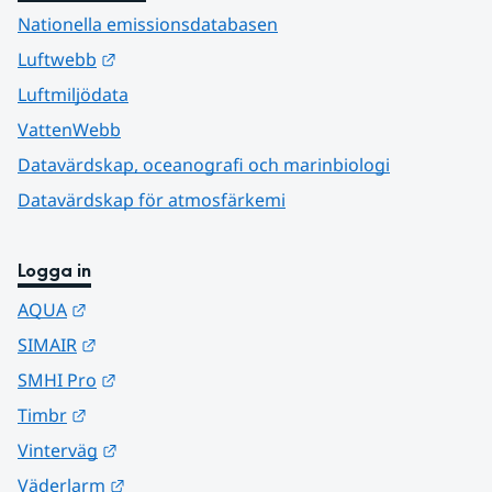
Nationella emissionsdatabasen
Länk till annan webbplats.
Luftwebb
Luftmiljödata
VattenWebb
Datavärdskap, oceanografi och marinbiologi
Datavärdskap för atmosfärkemi
Logga in
Länk till annan webbplats.
AQUA
Länk till annan webbplats.
SIMAIR
Länk till annan webbplats.
SMHI Pro
Länk till annan webbplats.
Timbr
Länk till annan webbplats.
Vinterväg
Länk till annan webbplats.
Väderlarm