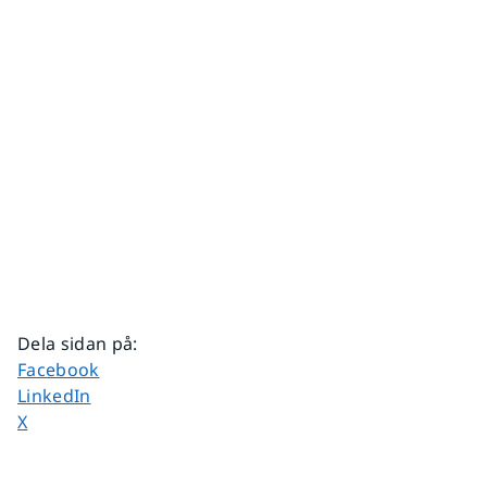
Dela sidan på
:
Dela sidan på
Facebook
Dela sidan på
LinkedIn
Dela sidan på
X