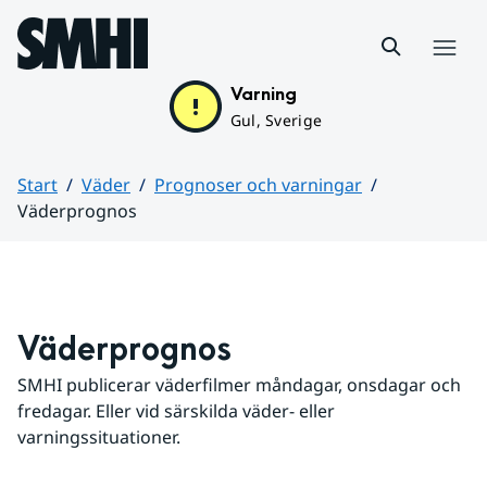
Hoppa till sidans innehåll
Meny
Varning
Gul, Sverige
Start
Väder
Prognoser och varningar
Väderprognos
Huvudinnehåll
Väderprognos
SMHI publicerar väderfilmer måndagar, onsdagar och 
fredagar. Eller vid särskilda väder- eller 
varningssituationer.