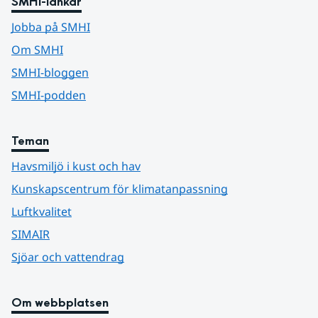
SMHI-länkar
Jobba på SMHI
Om SMHI
SMHI-bloggen
SMHI-podden
Teman
Havsmiljö i kust och hav
Kunskapscentrum för klimatanpassning
Luftkvalitet
SIMAIR
Sjöar och vattendrag
Om webbplatsen