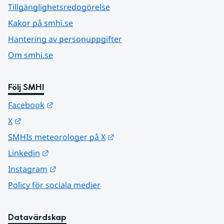
Tillgänglighetsredogörelse
Kakor på smhi.se
Hantering av personuppgifter
Om smhi.se
Följ SMHI
Länk till annan webbplats.
Facebook
Länk till annan webbplats.
X
Länk till annan webbplats.
SMHIs meteorologer på X
Länk till annan webbplats.
Linkedin
Länk till annan webbplats.
Instagram
Policy för sociala medier
Datavärdskap