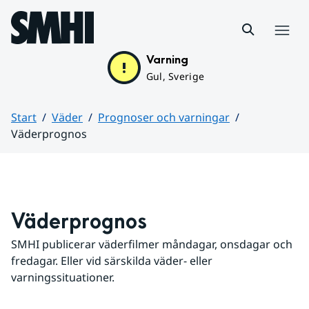
Hoppa till sidans innehåll
Meny
Varning
Gul, Sverige
Start
Väder
Prognoser och varningar
Väderprognos
Huvudinnehåll
Väderprognos
SMHI publicerar väderfilmer måndagar, onsdagar och 
fredagar. Eller vid särskilda väder- eller 
varningssituationer.