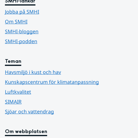
SMHI-länkar
Jobba på SMHI
Om SMHI
SMHI-bloggen
SMHI-podden
Teman
Havsmiljö i kust och hav
Kunskapscentrum för klimatanpassning
Luftkvalitet
SIMAIR
Sjöar och vattendrag
Om webbplatsen