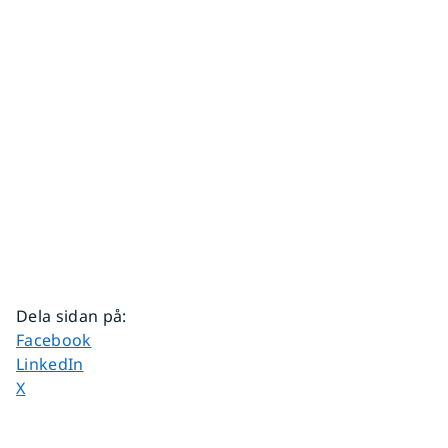
Dela sidan på
:
Dela sidan på
Facebook
Dela sidan på
LinkedIn
Dela sidan på
X