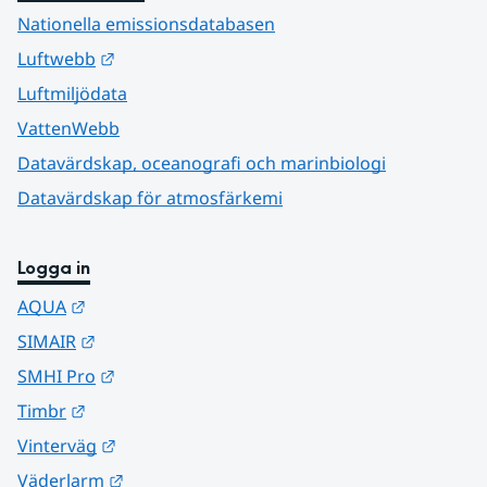
Nationella emissionsdatabasen
Länk till annan webbplats.
Luftwebb
Luftmiljödata
VattenWebb
Datavärdskap, oceanografi och marinbiologi
Datavärdskap för atmosfärkemi
Logga in
Länk till annan webbplats.
AQUA
Länk till annan webbplats.
SIMAIR
Länk till annan webbplats.
SMHI Pro
Länk till annan webbplats.
Timbr
Länk till annan webbplats.
Vinterväg
Länk till annan webbplats.
Väderlarm