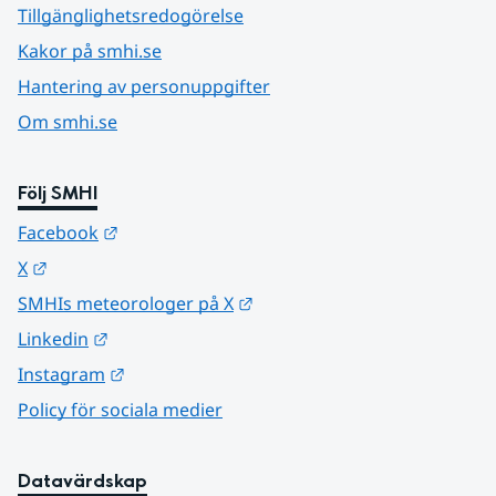
Tillgänglighetsredogörelse
Kakor på smhi.se
Hantering av personuppgifter
Om smhi.se
Följ SMHI
Länk till annan webbplats.
Facebook
Länk till annan webbplats.
X
Länk till annan webbplats.
SMHIs meteorologer på X
Länk till annan webbplats.
Linkedin
Länk till annan webbplats.
Instagram
Policy för sociala medier
Datavärdskap