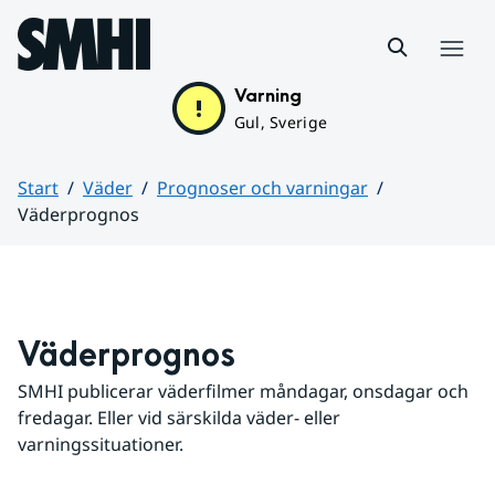
Hoppa till sidans innehåll
Meny
Varning
Gul, Sverige
Start
Väder
Prognoser och varningar
Väderprognos
Huvudinnehåll
Väderprognos
SMHI publicerar väderfilmer måndagar, onsdagar och 
fredagar. Eller vid särskilda väder- eller 
varningssituationer.