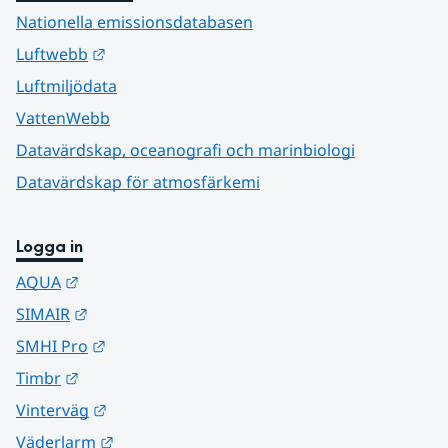
Nationella emissionsdatabasen
Länk till annan webbplats.
Luftwebb
Luftmiljödata
VattenWebb
Datavärdskap, oceanografi och marinbiologi
Datavärdskap för atmosfärkemi
Logga in
Länk till annan webbplats.
AQUA
Länk till annan webbplats.
SIMAIR
Länk till annan webbplats.
SMHI Pro
Länk till annan webbplats.
Timbr
Länk till annan webbplats.
Vinterväg
Länk till annan webbplats.
Väderlarm