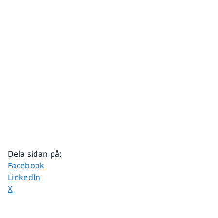
Dela sidan på
:
Dela sidan på
Facebook
Dela sidan på
LinkedIn
Dela sidan på
X