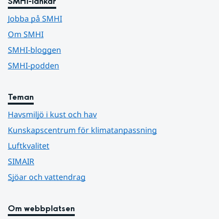
SMHI-länkar
Jobba på SMHI
Om SMHI
SMHI-bloggen
SMHI-podden
Teman
Havsmiljö i kust och hav
Kunskapscentrum för klimatanpassning
Luftkvalitet
SIMAIR
Sjöar och vattendrag
Om webbplatsen