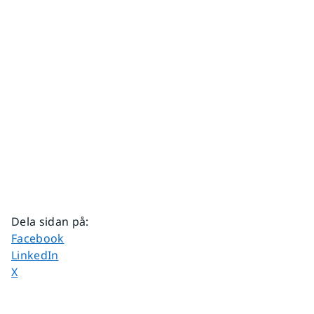
Dela sidan på
:
Dela sidan på
Facebook
Dela sidan på
LinkedIn
Dela sidan på
X