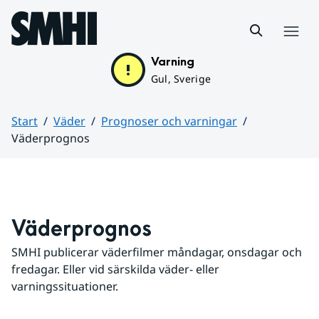
Hoppa till sidans innehåll
Meny
Varning
Gul, Sverige
Start
Väder
Prognoser och varningar
Väderprognos
Huvudinnehåll
Väderprognos
SMHI publicerar väderfilmer måndagar, onsdagar och 
fredagar. Eller vid särskilda väder- eller 
varningssituationer.