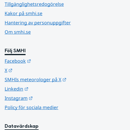
Tillgänglighetsredogörelse
Kakor på smhi.se
Hantering av personuppgifter
Om smhi.se
Följ SMHI
Länk till annan webbplats.
Facebook
Länk till annan webbplats.
X
Länk till annan webbplats.
SMHIs meteorologer på X
Länk till annan webbplats.
Linkedin
Länk till annan webbplats.
Instagram
Policy för sociala medier
Datavärdskap