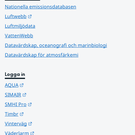
Nationella emissionsdatabasen
Länk till annan webbplats.
Luftwebb
Luftmiljödata
VattenWebb
Datavärdskap, oceanografi och marinbiologi
Datavärdskap för atmosfärkemi
Logga in
Länk till annan webbplats.
AQUA
Länk till annan webbplats.
SIMAIR
Länk till annan webbplats.
SMHI Pro
Länk till annan webbplats.
Timbr
Länk till annan webbplats.
Vinterväg
Länk till annan webbplats.
Väderlarm