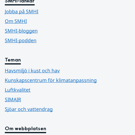
SMHI-länkar
Jobba på SMHI
Om SMHI
SMHI-bloggen
SMHI-podden
Teman
Havsmiljö i kust och hav
Kunskapscentrum för klimatanpassning
Luftkvalitet
SIMAIR
Sjöar och vattendrag
Om webbplatsen