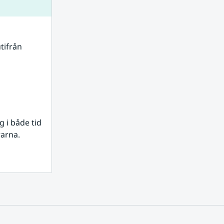
tifrån 
i både tid 
rarna.