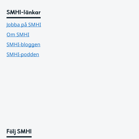
SMHI-länkar
Jobba på SMHI
Om SMHI
SMHI-bloggen
SMHI-podden
Följ SMHI