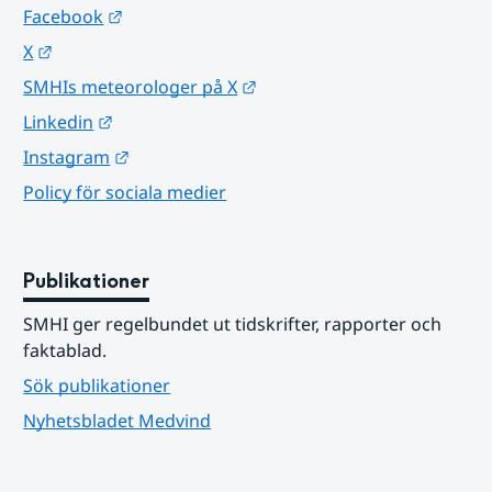
Länk till annan webbplats.
Facebook
Länk till annan webbplats.
X
Länk till annan webbplats.
SMHIs meteorologer på X
Länk till annan webbplats.
Linkedin
Länk till annan webbplats.
Instagram
Policy för sociala medier
Publikationer
SMHI ger regelbundet ut tidskrifter, rapporter och 
faktablad.
Sök publikationer
Nyhetsbladet Medvind