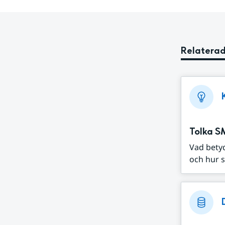
Relaterad
Tolka S
Vad bety
och hur s