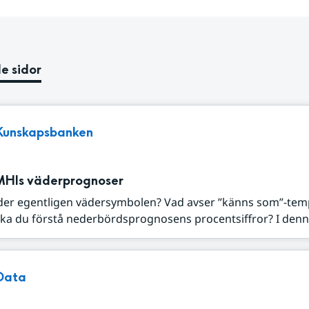
e sidor
Kunskapsbanken
MHIs väderprognoser
der egentligen vädersymbolen? Vad avser ”känns som”-tem
ka du förstå nederbördsprognosens procentsiffror? I denna
Data