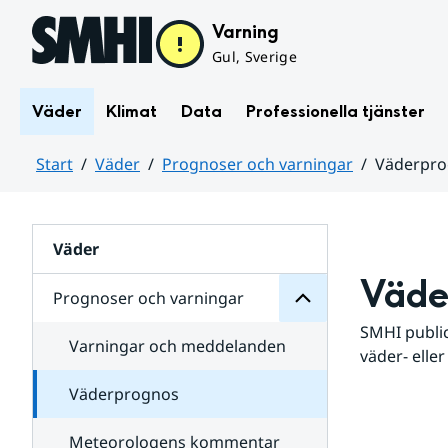
Hoppa till sidans innehåll
Varning
Gul, Sverige
Väder
Klimat
Data
Professionella tjänster
Start
Väder
Prognoser och varningar
Väderpr
varningar
och
Huvudinnehåll
Prognoser
för
Undersidor
Väder
Väde
Prognoser och varningar
SMHI public
Varningar och meddelanden
väder- eller
Väderprognos
Meteorologens kommentar