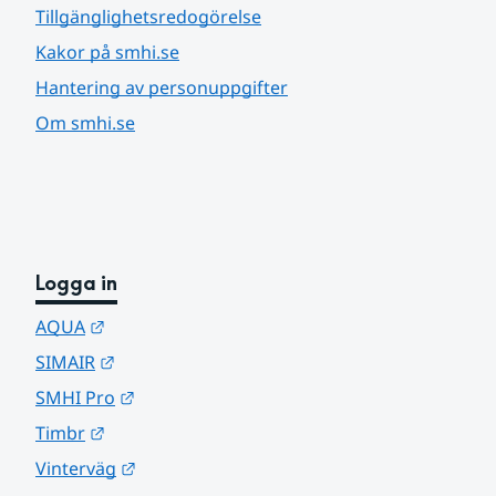
Tillgänglighetsredogörelse
Kakor på smhi.se
Hantering av personuppgifter
Om smhi.se
Logga in
Länk till annan webbplats.
AQUA
Länk till annan webbplats.
SIMAIR
Länk till annan webbplats.
SMHI Pro
Länk till annan webbplats.
Timbr
Länk till annan webbplats.
Vinterväg