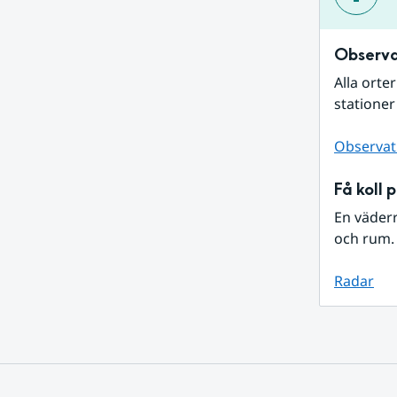
Observa
Alla orte
stationer
Observat
Få koll 
En väder
och rum. 
Radar