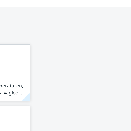
peraturen,
 vägled...