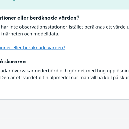
tioner eller beräknade värden?
r har inte observationsstationer, istället beräknas ett värde u
 i närheten och modelldata.
ioner eller beräknade värden?
på skurarna
radar övervakar nederbörd och gör det med hög upplösning 
Den är ett värdefullt hjälpmedel när man vill ha koll på sku