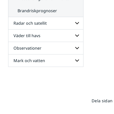
Brandriskprognoser
Radar och satellit
Väder till havs
Undersidor
för
Radar
Observationer
Undersidor
och
för
satellit
Väder
Mark och vatten
Undersidor
till
för
havs
Observationer
Undersidor
för
Mark
och
vatten
Dela sidan