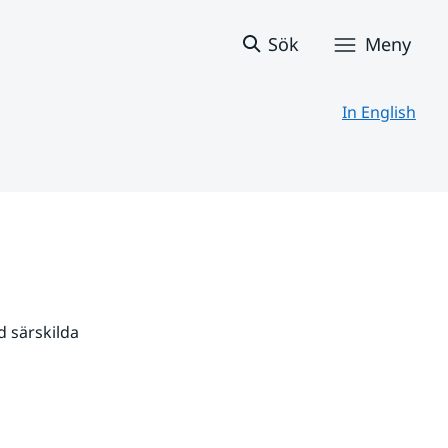
Sök
Meny
In English
 särskilda 