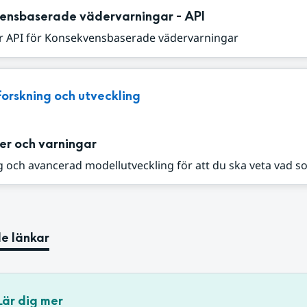
ensbaserade vädervarningar - API
r API för Konsekvensbaserade vädervarningar
Forskning och utveckling
er och varningar
 och avancerad modellutveckling för att du ska veta vad s
e länkar
Lär dig mer