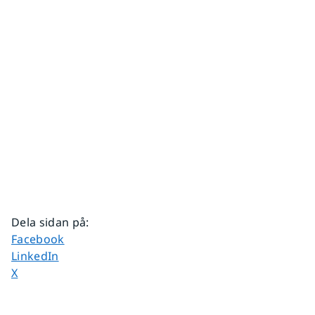
Dela sidan på
:
Dela sidan på
Facebook
Dela sidan på
LinkedIn
Dela sidan på
X