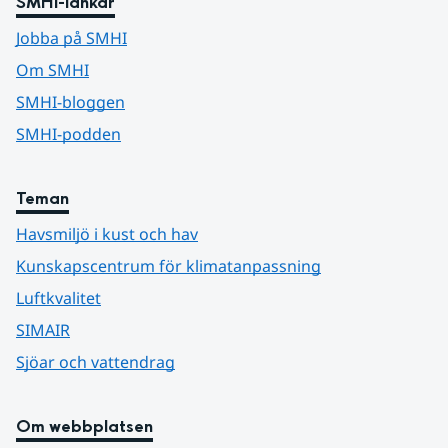
SMHI-länkar
Jobba på SMHI
Om SMHI
SMHI-bloggen
SMHI-podden
Teman
Havsmiljö i kust och hav
Kunskapscentrum för klimatanpassning
Luftkvalitet
SIMAIR
Sjöar och vattendrag
Om webbplatsen