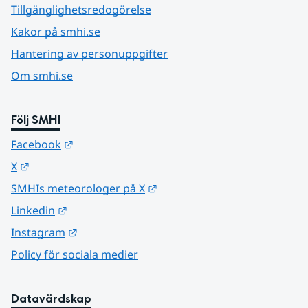
Tillgänglighetsredogörelse
Kakor på smhi.se
Hantering av personuppgifter
Om smhi.se
Följ SMHI
Länk till annan webbplats.
Facebook
Länk till annan webbplats.
X
Länk till annan webbplats.
SMHIs meteorologer på X
Länk till annan webbplats.
Linkedin
Länk till annan webbplats.
Instagram
Policy för sociala medier
Datavärdskap