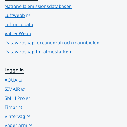
Nationella emissionsdatabasen
Länk till annan webbplats.
Luftwebb
Luftmiljödata
VattenWebb
Datavärdskap, oceanografi och marinbiologi
Datavärdskap för atmosfärkemi
Logga in
Länk till annan webbplats.
AQUA
Länk till annan webbplats.
SIMAIR
Länk till annan webbplats.
SMHI Pro
Länk till annan webbplats.
Timbr
Länk till annan webbplats.
Vinterväg
Länk till annan webbplats.
Väderlarm