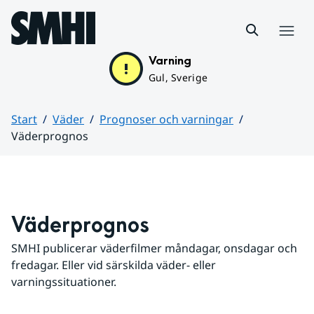
Hoppa till sidans innehåll
Meny
Varning
Gul, Sverige
Start
Väder
Prognoser och varningar
Väderprognos
Huvudinnehåll
Väderprognos
SMHI publicerar väderfilmer måndagar, onsdagar och 
fredagar. Eller vid särskilda väder- eller 
varningssituationer.