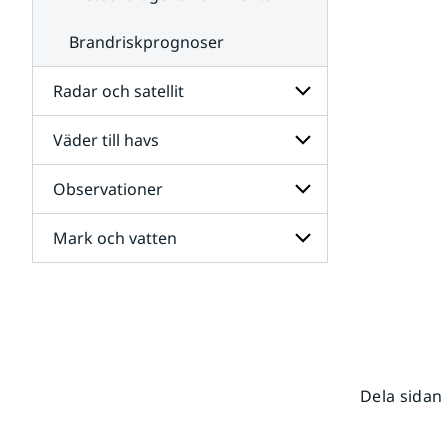
Brandriskprognoser
Radar och satellit
Väder till havs
Undersidor
för
Radar
Observationer
Undersidor
och
för
satellit
Väder
Mark och vatten
Undersidor
till
för
havs
Observationer
Undersidor
för
Mark
och
vatten
Dela sidan