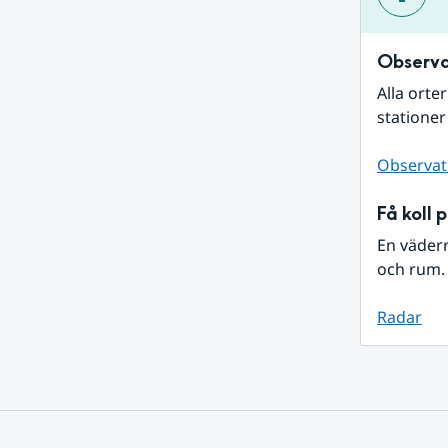
Observa
Alla orte
stationer
Observat
Få koll 
En väder
och rum. 
Radar