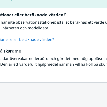
tioner eller beräknade värden?
r har inte observationsstationer, istället beräknas ett värde u
 i närheten och modelldata.
ioner eller beräknade värden?
på skurarna
radar övervakar nederbörd och gör det med hög upplösning 
Den är ett värdefullt hjälpmedel när man vill ha koll på sku