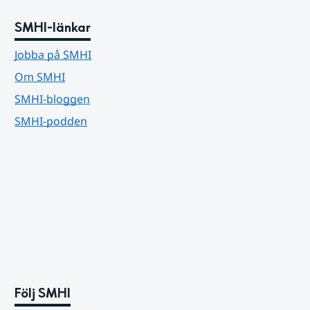
SMHI-länkar
Jobba på SMHI
Om SMHI
SMHI-bloggen
SMHI-podden
Följ SMHI