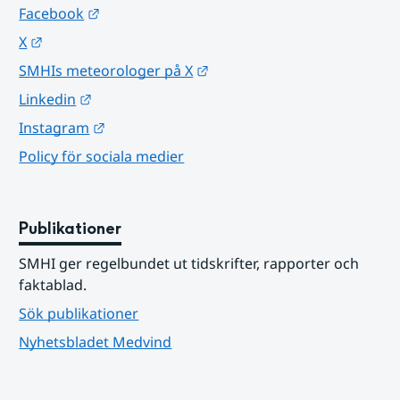
Länk till annan webbplats.
Facebook
Länk till annan webbplats.
X
Länk till annan webbplats.
SMHIs meteorologer på X
Länk till annan webbplats.
Linkedin
Länk till annan webbplats.
Instagram
Policy för sociala medier
Publikationer
SMHI ger regelbundet ut tidskrifter, rapporter och 
faktablad.
Sök publikationer
Nyhetsbladet Medvind