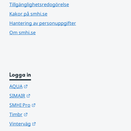
Tillgänglighetsredogörelse
Kakor på smhi.se
Hantering av personuppgifter
Om smhi.se
Logga in
Länk till annan webbplats.
AQUA
Länk till annan webbplats.
SIMAIR
Länk till annan webbplats.
SMHI Pro
Länk till annan webbplats.
Timbr
Länk till annan webbplats.
Vinterväg