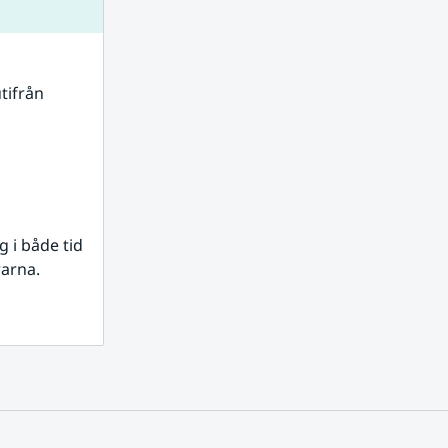
tifrån 
i både tid 
rarna.