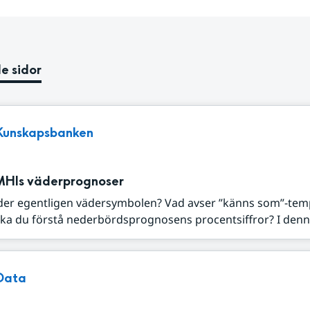
e sidor
Kunskapsbanken
MHIs väderprognoser
der egentligen vädersymbolen? Vad avser ”känns som”-tem
ka du förstå nederbördsprognosens procentsiffror? I denna
Data