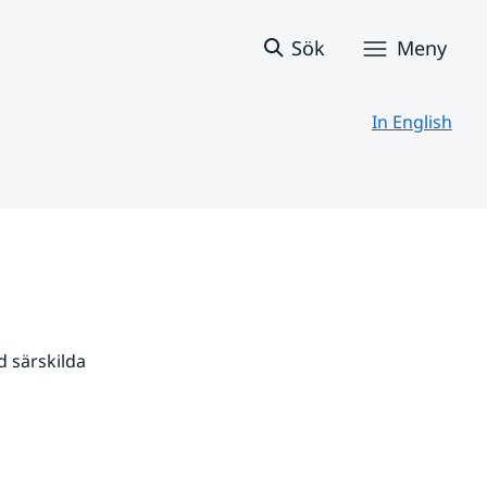
Sök
Meny
In English
 särskilda 