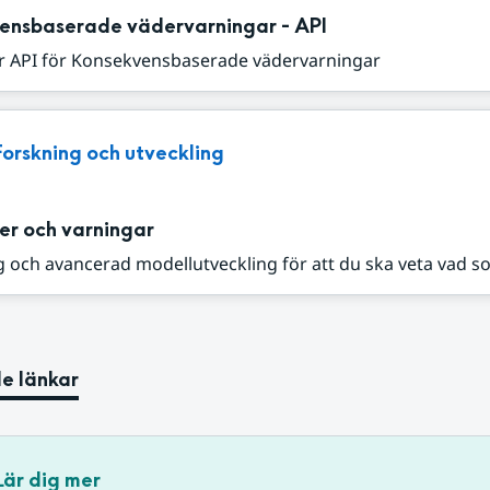
ensbaserade vädervarningar - API
r API för Konsekvensbaserade vädervarningar
Forskning och utveckling
er och varningar
 och avancerad modellutveckling för att du ska veta vad s
e länkar
Lär dig mer