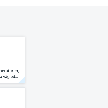
peraturen,
 vägled...