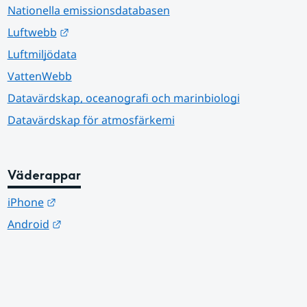
Nationella emissionsdatabasen
Länk till annan webbplats.
Luftwebb
Luftmiljödata
VattenWebb
Datavärdskap, oceanografi och marinbiologi
Datavärdskap för atmosfärkemi
Väderappar
Länk till annan webbplats.
iPhone
Länk till annan webbplats.
Android