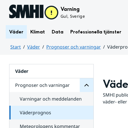
Hoppa till sidans innehåll
Varning
Gul, Sverige
Väder
Klimat
Data
Professionella tjänster
Start
Väder
Prognoser och varningar
Väderpr
varningar
och
Huvudinnehåll
Prognoser
för
Undersidor
Väder
Väde
Prognoser och varningar
SMHI public
Varningar och meddelanden
väder- eller
Väderprognos
Meteorologens kommentar