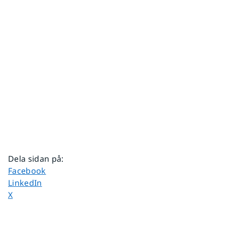
Dela sidan på
:
Dela sidan på
Facebook
Dela sidan på
LinkedIn
Dela sidan på
X