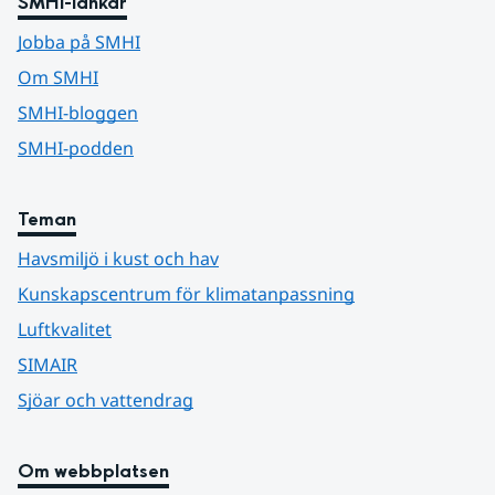
SMHI-länkar
Jobba på SMHI
Om SMHI
SMHI-bloggen
SMHI-podden
Teman
Havsmiljö i kust och hav
Kunskapscentrum för klimatanpassning
Luftkvalitet
SIMAIR
Sjöar och vattendrag
Om webbplatsen