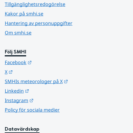
Tillgänglighetsredogörelse
Kakor på smhi.se
Hantering av personuppgifter
Om smhi.se
Följ SMHI
Länk till annan webbplats.
Facebook
Länk till annan webbplats.
X
Länk till annan webbplats.
SMHIs meteorologer på X
Länk till annan webbplats.
Linkedin
Länk till annan webbplats.
Instagram
Policy för sociala medier
Datavärdskap