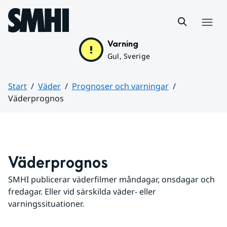
Hoppa till sidans innehåll
Meny
Varning
Gul, Sverige
Start
Väder
Prognoser och varningar
Väderprognos
Huvudinnehåll
Väderprognos
SMHI publicerar väderfilmer måndagar, onsdagar och 
fredagar. Eller vid särskilda väder- eller 
varningssituationer.