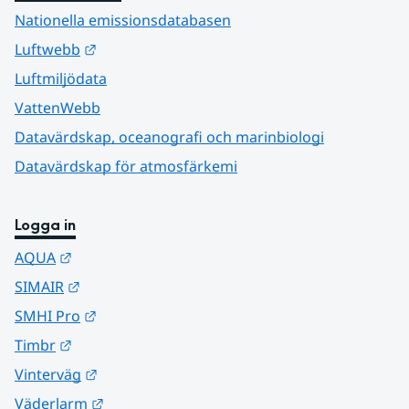
Nationella emissionsdatabasen
Länk till annan webbplats.
Luftwebb
Luftmiljödata
VattenWebb
Datavärdskap, oceanografi och marinbiologi
Datavärdskap för atmosfärkemi
Logga in
Länk till annan webbplats.
AQUA
Länk till annan webbplats.
SIMAIR
Länk till annan webbplats.
SMHI Pro
Länk till annan webbplats.
Timbr
Länk till annan webbplats.
Vinterväg
Länk till annan webbplats.
Väderlarm