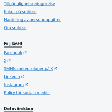
Tillgänglighetsredogörelse
Kakor på smhi.se
Hantering av personuppgifter
Om smhi.se
Följ SMHI
Länk till annan webbplats.
Facebook
Länk till annan webbplats.
X
Länk till annan webbplats.
SMHIs meteorologer på X
Länk till annan webbplats.
Linkedin
Länk till annan webbplats.
Instagram
Policy för sociala medier
Datavärdskap