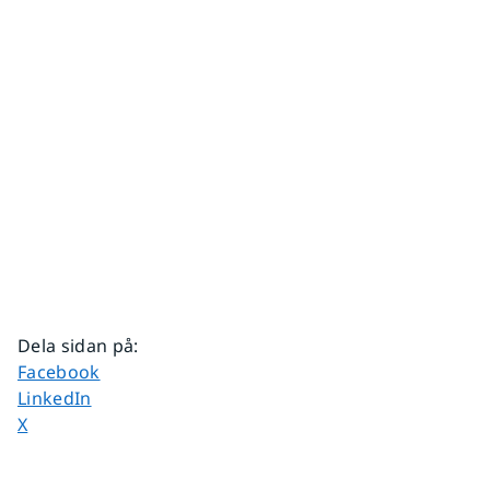
Dela sidan på
:
Dela sidan på
Facebook
Dela sidan på
LinkedIn
Dela sidan på
X