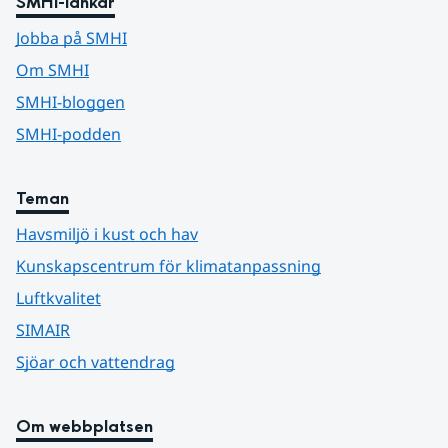
SMHI-länkar
Jobba på SMHI
Om SMHI
SMHI-bloggen
SMHI-podden
Teman
Havsmiljö i kust och hav
Kunskapscentrum för klimatanpassning
Luftkvalitet
SIMAIR
Sjöar och vattendrag
Om webbplatsen