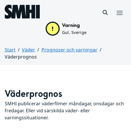
Hoppa till sidans innehåll
Meny
Varning
Gul, Sverige
Start
Väder
Prognoser och varningar
Väderprognos
Huvudinnehåll
Väderprognos
SMHI publicerar väderfilmer måndagar, onsdagar och 
fredagar. Eller vid särskilda väder- eller 
varningssituationer.