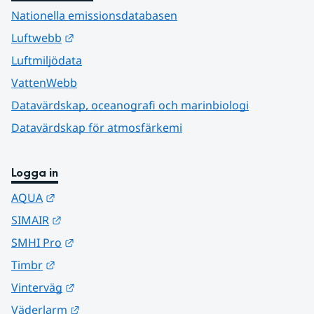
Nationella emissionsdatabasen
Länk till annan webbplats.
Luftwebb
Luftmiljödata
VattenWebb
Datavärdskap, oceanografi och marinbiologi
Datavärdskap för atmosfärkemi
Logga in
Länk till annan webbplats.
AQUA
Länk till annan webbplats.
SIMAIR
Länk till annan webbplats.
SMHI Pro
Länk till annan webbplats.
Timbr
Länk till annan webbplats.
Vinterväg
Länk till annan webbplats.
Väderlarm