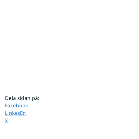
Dela sidan på
:
Dela sidan på
Facebook
Dela sidan på
LinkedIn
Dela sidan på
X