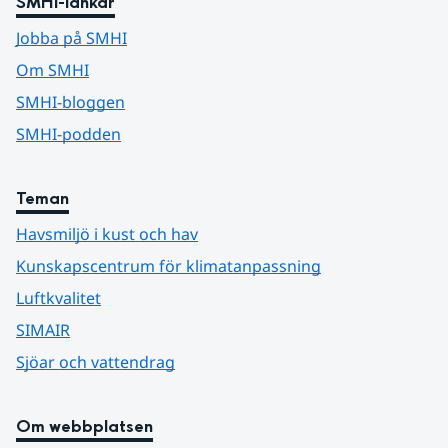
SMHI-länkar
Jobba på SMHI
Om SMHI
SMHI-bloggen
SMHI-podden
Teman
Havsmiljö i kust och hav
Kunskapscentrum för klimatanpassning
Luftkvalitet
SIMAIR
Sjöar och vattendrag
Om webbplatsen