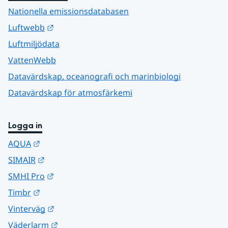
Nationella emissionsdatabasen
Länk till annan webbplats.
Luftwebb
Luftmiljödata
VattenWebb
Datavärdskap, oceanografi och marinbiologi
Datavärdskap för atmosfärkemi
Logga in
Länk till annan webbplats.
AQUA
Länk till annan webbplats.
SIMAIR
Länk till annan webbplats.
SMHI Pro
Länk till annan webbplats.
Timbr
Länk till annan webbplats.
Vinterväg
Länk till annan webbplats.
Väderlarm