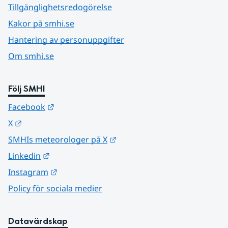
Tillgänglighetsredogörelse
Kakor på smhi.se
Hantering av personuppgifter
Om smhi.se
Följ SMHI
Länk till annan webbplats.
Facebook
Länk till annan webbplats.
X
Länk till annan webbplats.
SMHIs meteorologer på X
Länk till annan webbplats.
Linkedin
Länk till annan webbplats.
Instagram
Policy för sociala medier
Datavärdskap