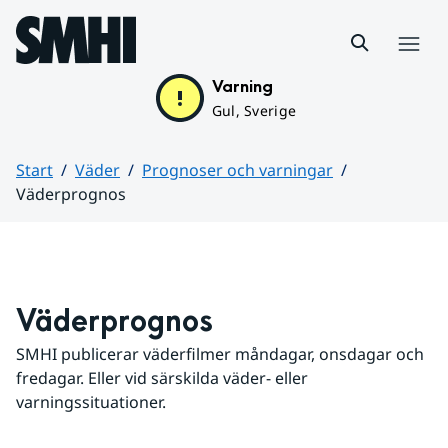
Hoppa till sidans innehåll
Meny
Varning
Gul, Sverige
Start
Väder
Prognoser och varningar
Väderprognos
Huvudinnehåll
Väderprognos
SMHI publicerar väderfilmer måndagar, onsdagar och 
fredagar. Eller vid särskilda väder- eller 
varningssituationer.