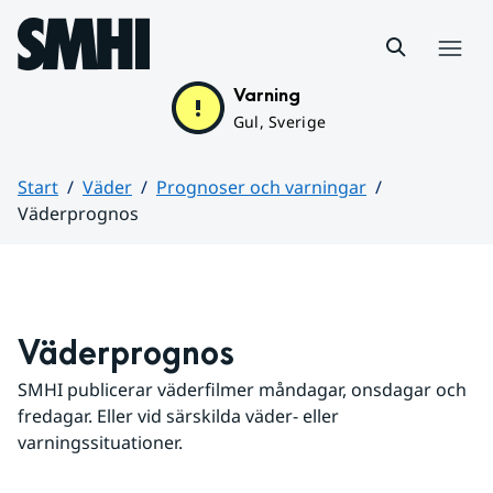
Hoppa till sidans innehåll
Meny
Varning
Gul, Sverige
Start
Väder
Prognoser och varningar
Väderprognos
Huvudinnehåll
Väderprognos
SMHI publicerar väderfilmer måndagar, onsdagar och 
fredagar. Eller vid särskilda väder- eller 
varningssituationer.