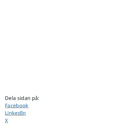
Dela sidan på
:
Dela sidan på
Facebook
Dela sidan på
LinkedIn
Dela sidan på
X