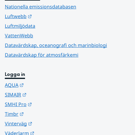
Nationella emissionsdatabasen
Länk till annan webbplats.
Luftwebb
Luftmiljödata
VattenWebb
Datavärdskap, oceanografi och marinbiologi
Datavärdskap för atmosfärkemi
Logga in
Länk till annan webbplats.
AQUA
Länk till annan webbplats.
SIMAIR
Länk till annan webbplats.
SMHI Pro
Länk till annan webbplats.
Timbr
Länk till annan webbplats.
Vinterväg
Länk till annan webbplats.
Väderlarm