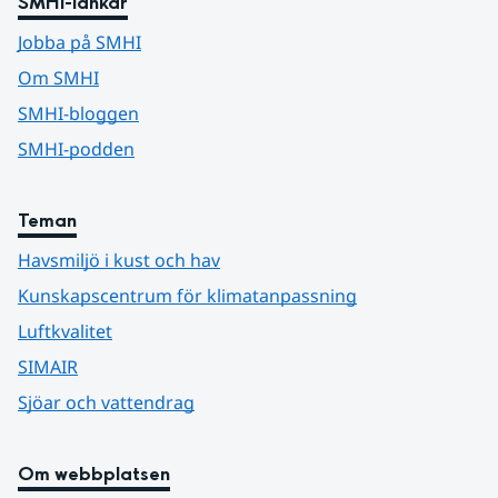
SMHI-länkar
Jobba på SMHI
Om SMHI
SMHI-bloggen
SMHI-podden
Teman
Havsmiljö i kust och hav
Kunskapscentrum för klimatanpassning
Luftkvalitet
SIMAIR
Sjöar och vattendrag
Om webbplatsen