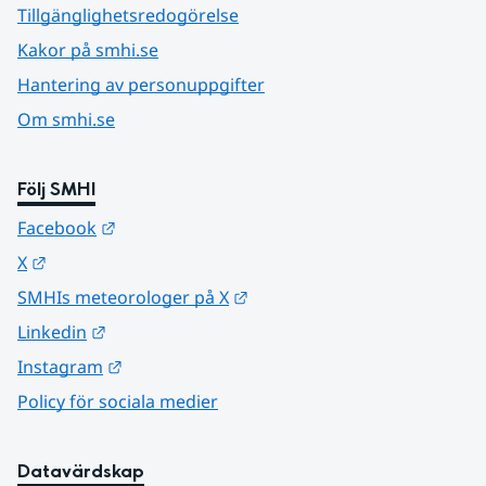
Tillgänglighetsredogörelse
Kakor på smhi.se
Hantering av personuppgifter
Om smhi.se
Följ SMHI
Länk till annan webbplats.
Facebook
Länk till annan webbplats.
X
Länk till annan webbplats.
SMHIs meteorologer på X
Länk till annan webbplats.
Linkedin
Länk till annan webbplats.
Instagram
Policy för sociala medier
Datavärdskap