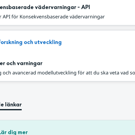
ensbaserade vädervarningar - API
r API för Konsekvensbaserade vädervarningar
Forskning och utveckling
er och varningar
 och avancerad modellutveckling för att du ska veta vad s
e länkar
Lär dig mer