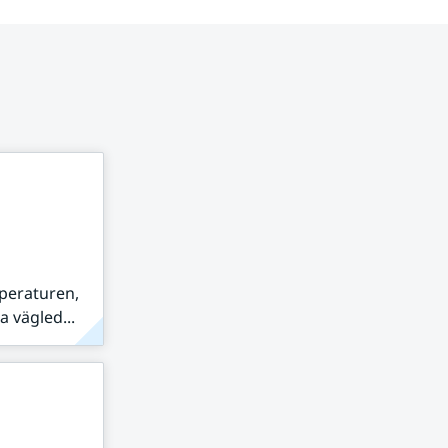
peraturen,
 vägled...