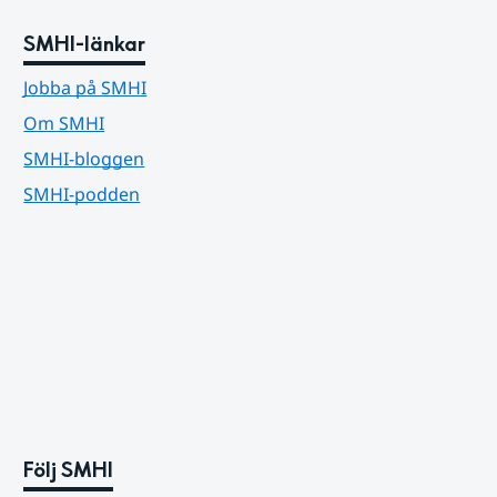
SMHI-länkar
Jobba på SMHI
Om SMHI
SMHI-bloggen
SMHI-podden
Följ SMHI