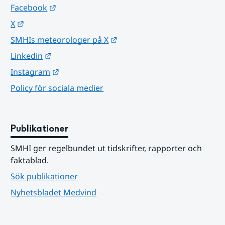
Länk till annan webbplats.
Facebook
Länk till annan webbplats.
X
Länk till annan webbplats.
SMHIs meteorologer på X
Länk till annan webbplats.
Linkedin
Länk till annan webbplats.
Instagram
Policy för sociala medier
Publikationer
SMHI ger regelbundet ut tidskrifter, rapporter och 
faktablad.
Sök publikationer
Nyhetsbladet Medvind