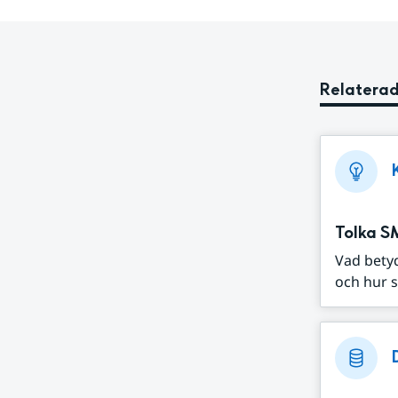
Relaterad
Tolka S
Vad bety
och hur s