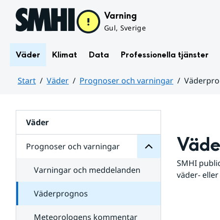
Hoppa till sidans innehåll
Varning
Gul, Sverige
Väder
Klimat
Data
Professionella tjänster
Start
Väder
Prognoser och varningar
Väderpr
varningar
och
Huvudinnehåll
Prognoser
för
Undersidor
Väder
Väde
Prognoser och varningar
SMHI public
Varningar och meddelanden
väder- eller
Väderprognos
Meteorologens kommentar