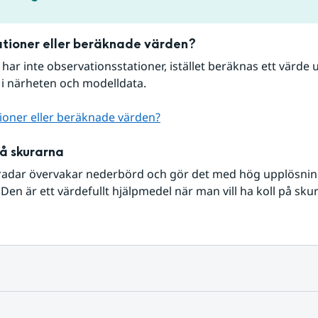
tioner eller beräknade värden?
r har inte observationsstationer, istället beräknas ett värde u
 i närheten och modelldata.
ioner eller beräknade värden?
på skurarna
radar övervakar nederbörd och gör det med hög upplösning 
Den är ett värdefullt hjälpmedel när man vill ha koll på sku