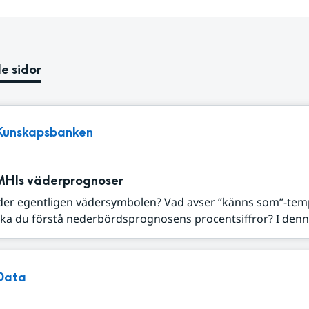
e sidor
Kunskapsbanken
MHIs väderprognoser
der egentligen vädersymbolen? Vad avser ”känns som”-tem
ka du förstå nederbördsprognosens procentsiffror? I denna
Data