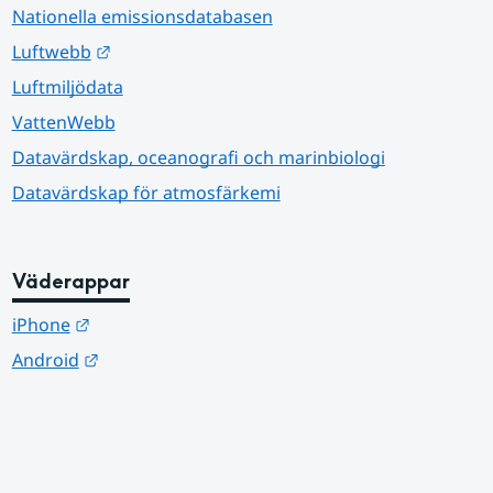
Nationella emissionsdatabasen
Länk till annan webbplats.
Luftwebb
Luftmiljödata
VattenWebb
Datavärdskap, oceanografi och marinbiologi
Datavärdskap för atmosfärkemi
Väderappar
Länk till annan webbplats.
iPhone
Länk till annan webbplats.
Android