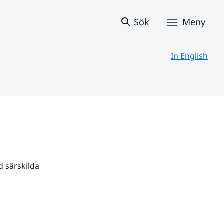
Sök
Meny
In English
 särskilda 