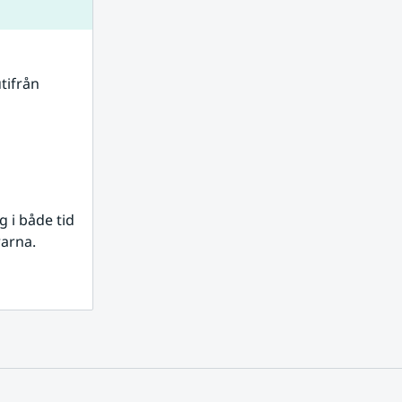
tifrån 
i både tid 
rarna.