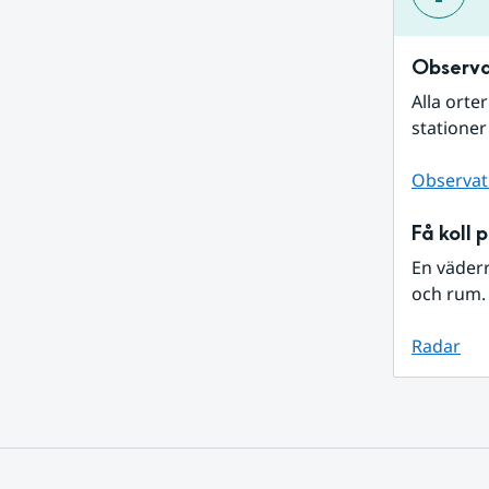
Observa
Alla orte
stationer
Observat
Få koll 
En väder
och rum. 
Radar