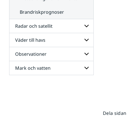
Brandriskprognoser
Radar och satellit
Väder till havs
Undersidor
för
Radar
Observationer
Undersidor
och
för
satellit
Väder
Mark och vatten
Undersidor
till
för
havs
Observationer
Undersidor
för
Mark
och
vatten
Dela sidan