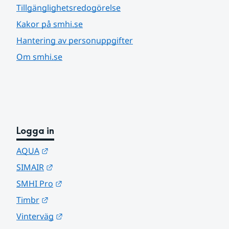
Tillgänglighetsredogörelse
Kakor på smhi.se
Hantering av personuppgifter
Om smhi.se
Logga in
Länk till annan webbplats.
AQUA
Länk till annan webbplats.
SIMAIR
Länk till annan webbplats.
SMHI Pro
Länk till annan webbplats.
Timbr
Länk till annan webbplats.
Vinterväg