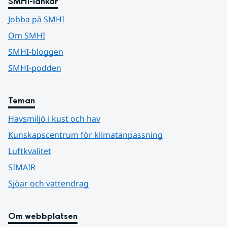
SMHI-länkar
Jobba på SMHI
Om SMHI
SMHI-bloggen
SMHI-podden
Teman
Havsmiljö i kust och hav
Kunskapscentrum för klimatanpassning
Luftkvalitet
SIMAIR
Sjöar och vattendrag
Om webbplatsen