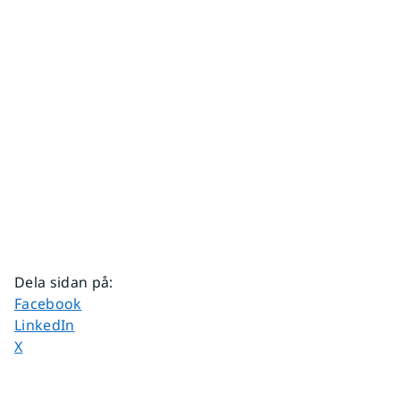
Dela sidan på
:
Dela sidan på
Facebook
Dela sidan på
LinkedIn
Dela sidan på
X