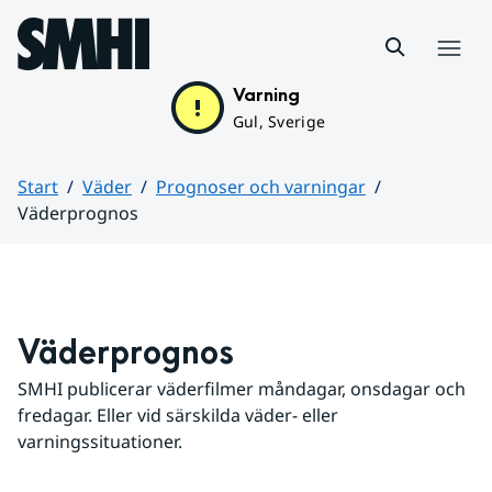
Hoppa till sidans innehåll
Meny
Varning
Gul, Sverige
Start
Väder
Prognoser och varningar
Väderprognos
Huvudinnehåll
Väderprognos
SMHI publicerar väderfilmer måndagar, onsdagar och 
fredagar. Eller vid särskilda väder- eller 
varningssituationer.