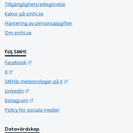
Tillgänglighetsredogörelse
Kakor på smhi.se
Hantering av personuppgifter
Om smhi.se
Följ SMHI
Länk till annan webbplats.
Facebook
Länk till annan webbplats.
X
Länk till annan webbplats.
SMHIs meteorologer på X
Länk till annan webbplats.
Linkedin
Länk till annan webbplats.
Instagram
Policy för sociala medier
Datavärdskap