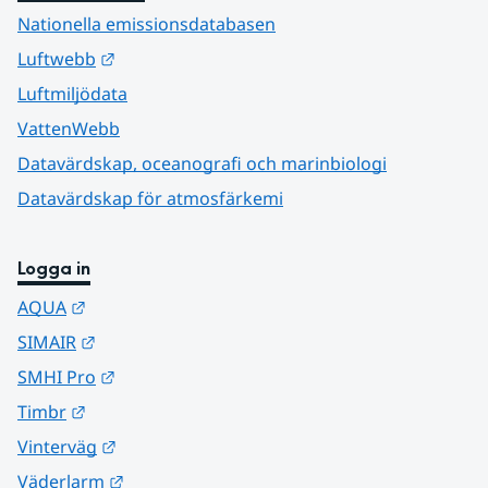
Nationella emissionsdatabasen
Länk till annan webbplats.
Luftwebb
Luftmiljödata
VattenWebb
Datavärdskap, oceanografi och marinbiologi
Datavärdskap för atmosfärkemi
Logga in
Länk till annan webbplats.
AQUA
Länk till annan webbplats.
SIMAIR
Länk till annan webbplats.
SMHI Pro
Länk till annan webbplats.
Timbr
Länk till annan webbplats.
Vinterväg
Länk till annan webbplats.
Väderlarm