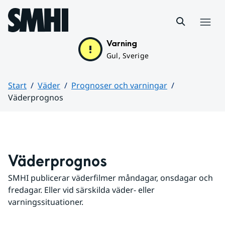
Hoppa till sidans innehåll
Meny
Varning
Gul, Sverige
Start
Väder
Prognoser och varningar
Väderprognos
Huvudinnehåll
Väderprognos
SMHI publicerar väderfilmer måndagar, onsdagar och 
fredagar. Eller vid särskilda väder- eller 
varningssituationer.