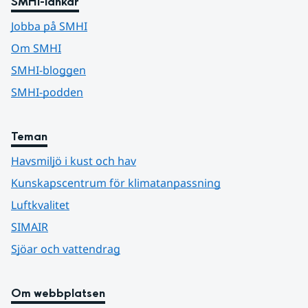
SMHI-länkar
Jobba på SMHI
Om SMHI
SMHI-bloggen
SMHI-podden
Teman
Havsmiljö i kust och hav
Kunskapscentrum för klimatanpassning
Luftkvalitet
SIMAIR
Sjöar och vattendrag
Om webbplatsen