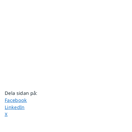
Dela sidan på
:
Dela sidan på
Facebook
Dela sidan på
LinkedIn
Dela sidan på
X