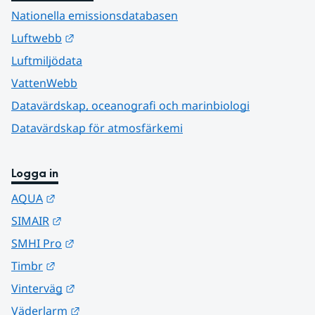
Nationella emissionsdatabasen
Länk till annan webbplats.
Luftwebb
Luftmiljödata
VattenWebb
Datavärdskap, oceanografi och marinbiologi
Datavärdskap för atmosfärkemi
Logga in
Länk till annan webbplats.
AQUA
Länk till annan webbplats.
SIMAIR
Länk till annan webbplats.
SMHI Pro
Länk till annan webbplats.
Timbr
Länk till annan webbplats.
Vinterväg
Länk till annan webbplats.
Väderlarm