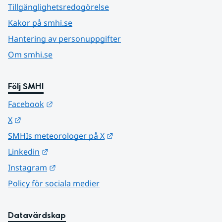
Tillgänglighetsredogörelse
Kakor på smhi.se
Hantering av personuppgifter
Om smhi.se
Följ SMHI
Länk till annan webbplats.
Facebook
Länk till annan webbplats.
X
Länk till annan webbplats.
SMHIs meteorologer på X
Länk till annan webbplats.
Linkedin
Länk till annan webbplats.
Instagram
Policy för sociala medier
Datavärdskap