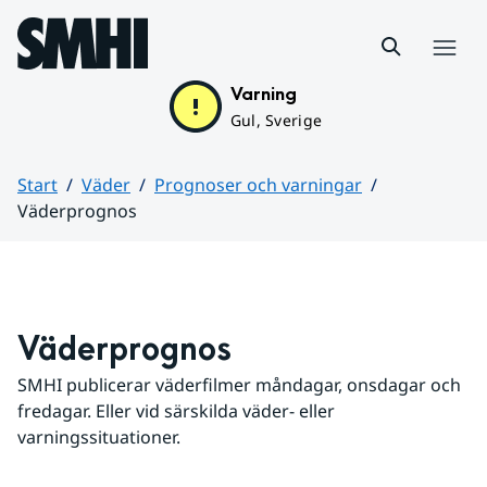
Hoppa till sidans innehåll
Meny
Varning
Gul, Sverige
Start
Väder
Prognoser och varningar
Väderprognos
Huvudinnehåll
Väderprognos
SMHI publicerar väderfilmer måndagar, onsdagar och 
fredagar. Eller vid särskilda väder- eller 
varningssituationer.