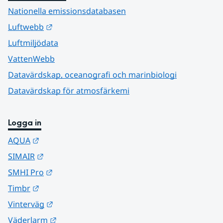
Nationella emissionsdatabasen
Länk till annan webbplats.
Luftwebb
Luftmiljödata
VattenWebb
Datavärdskap, oceanografi och marinbiologi
Datavärdskap för atmosfärkemi
Logga in
Länk till annan webbplats.
AQUA
Länk till annan webbplats.
SIMAIR
Länk till annan webbplats.
SMHI Pro
Länk till annan webbplats.
Timbr
Länk till annan webbplats.
Vinterväg
Länk till annan webbplats.
Väderlarm