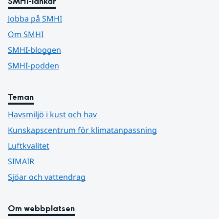
SMHI-länkar
Jobba på SMHI
Om SMHI
SMHI-bloggen
SMHI-podden
Teman
Havsmiljö i kust och hav
Kunskapscentrum för klimatanpassning
Luftkvalitet
SIMAIR
Sjöar och vattendrag
Om webbplatsen