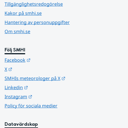
Tillgänglighetsredogörelse
Kakor på smhi.se
Hantering av personuppgifter
Om smhi.se
Följ SMHI
Länk till annan webbplats.
Facebook
Länk till annan webbplats.
X
Länk till annan webbplats.
SMHIs meteorologer på X
Länk till annan webbplats.
Linkedin
Länk till annan webbplats.
Instagram
Policy för sociala medier
Datavärdskap