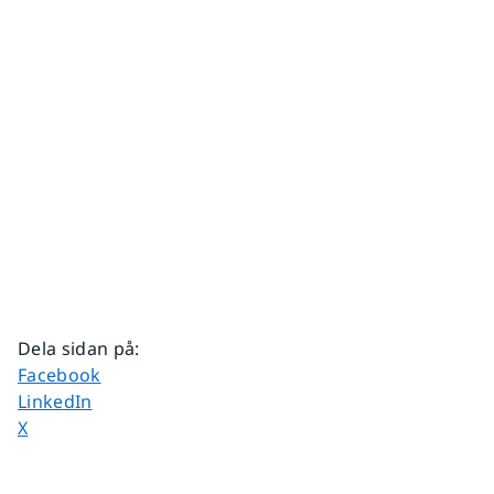
Dela sidan på
:
Dela sidan på
Facebook
Dela sidan på
LinkedIn
Dela sidan på
X