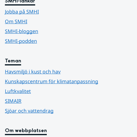
SMHI-länkar
Jobba på SMHI
Om SMHI
SMHI-bloggen
SMHI-podden
Teman
Havsmiljö i kust och hav
Kunskapscentrum för klimatanpassning
Luftkvalitet
SIMAIR
Sjöar och vattendrag
Om webbplatsen