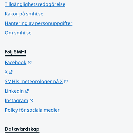
Tillgänglighetsredogörelse
Kakor på smhi.se
Hantering av personuppgifter
Om smhi.se
Följ SMHI
Länk till annan webbplats.
Facebook
Länk till annan webbplats.
X
Länk till annan webbplats.
SMHIs meteorologer på X
Länk till annan webbplats.
Linkedin
Länk till annan webbplats.
Instagram
Policy för sociala medier
Datavärdskap