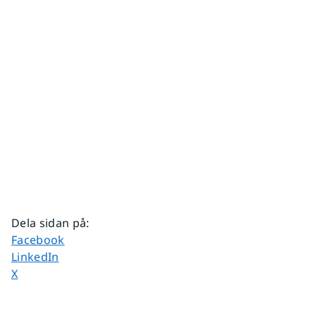
Dela sidan på
:
Dela sidan på
Facebook
Dela sidan på
LinkedIn
Dela sidan på
X