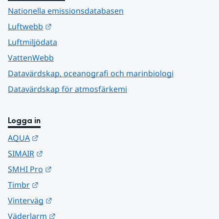
Nationella emissionsdatabasen
Länk till annan webbplats.
Luftwebb
Luftmiljödata
VattenWebb
Datavärdskap, oceanografi och marinbiologi
Datavärdskap för atmosfärkemi
Logga in
Länk till annan webbplats.
AQUA
Länk till annan webbplats.
SIMAIR
Länk till annan webbplats.
SMHI Pro
Länk till annan webbplats.
Timbr
Länk till annan webbplats.
Vinterväg
Länk till annan webbplats.
Väderlarm