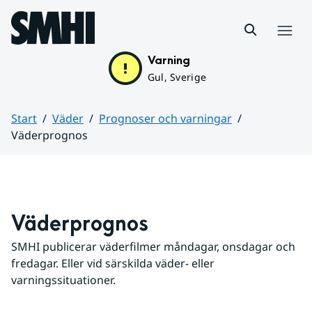
Hoppa till sidans innehåll
Meny
Varning
Gul, Sverige
Start
Väder
Prognoser och varningar
Väderprognos
Huvudinnehåll
Väderprognos
SMHI publicerar väderfilmer måndagar, onsdagar och 
fredagar. Eller vid särskilda väder- eller 
varningssituationer.