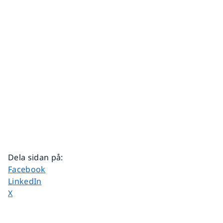
Dela sidan på
:
Dela sidan på
Facebook
Dela sidan på
LinkedIn
Dela sidan på
X