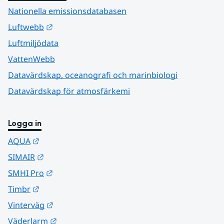
Nationella emissionsdatabasen
Länk till annan webbplats.
Luftwebb
Luftmiljödata
VattenWebb
Datavärdskap, oceanografi och marinbiologi
Datavärdskap för atmosfärkemi
Logga in
Länk till annan webbplats.
AQUA
Länk till annan webbplats.
SIMAIR
Länk till annan webbplats.
SMHI Pro
Länk till annan webbplats.
Timbr
Länk till annan webbplats.
Vinterväg
Länk till annan webbplats.
Väderlarm