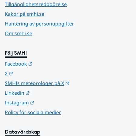
Tillgänglighetsredogörelse
Kakor på smhi.se
Hantering av personuppgifter
Om smhi.se
Följ SMHI
Länk till annan webbplats.
Facebook
Länk till annan webbplats.
X
Länk till annan webbplats.
SMHIs meteorologer på X
Länk till annan webbplats.
Linkedin
Länk till annan webbplats.
Instagram
Policy för sociala medier
Datavärdskap