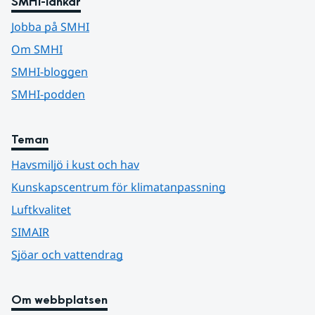
SMHI-länkar
Jobba på SMHI
Om SMHI
SMHI-bloggen
SMHI-podden
Teman
Havsmiljö i kust och hav
Kunskapscentrum för klimatanpassning
Luftkvalitet
SIMAIR
Sjöar och vattendrag
Om webbplatsen