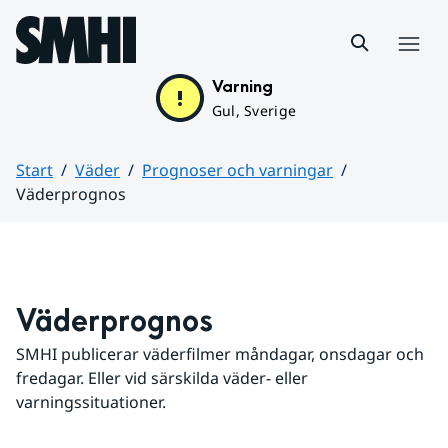
Hoppa till sidans innehåll
Meny
Varning
Gul, Sverige
Start
Väder
Prognoser och varningar
Väderprognos
Huvudinnehåll
Väderprognos
SMHI publicerar väderfilmer måndagar, onsdagar och 
fredagar. Eller vid särskilda väder- eller 
varningssituationer.