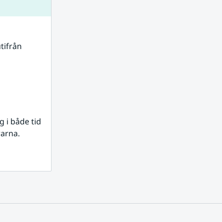
tifrån 
i både tid 
rarna.