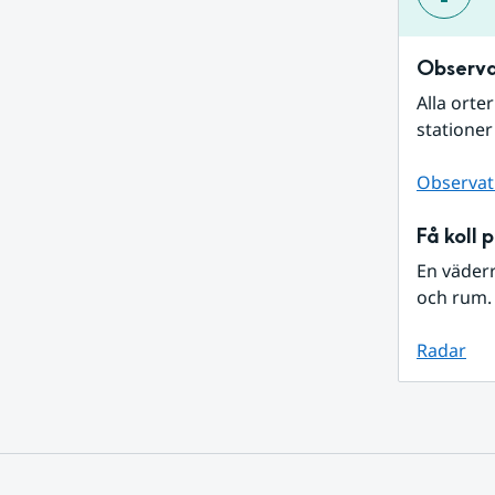
Observa
Alla orte
stationer
Observat
Få koll 
En väder
och rum. 
Radar