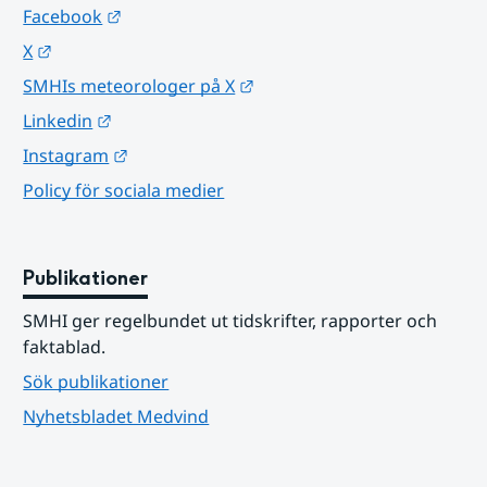
Länk till annan webbplats.
Facebook
Länk till annan webbplats.
X
Länk till annan webbplats.
SMHIs meteorologer på X
Länk till annan webbplats.
Linkedin
Länk till annan webbplats.
Instagram
Policy för sociala medier
Publikationer
SMHI ger regelbundet ut tidskrifter, rapporter och 
faktablad.
Sök publikationer
Nyhetsbladet Medvind