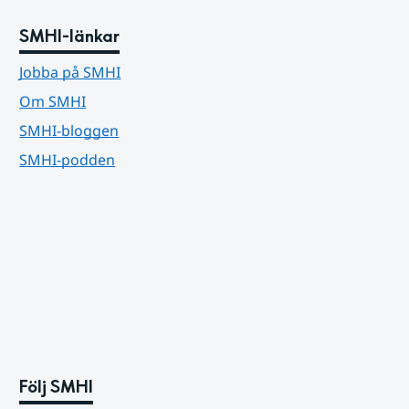
SMHI-länkar
Jobba på SMHI
Om SMHI
SMHI-bloggen
SMHI-podden
Följ SMHI