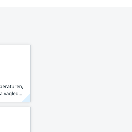
peraturen,
 vägled...