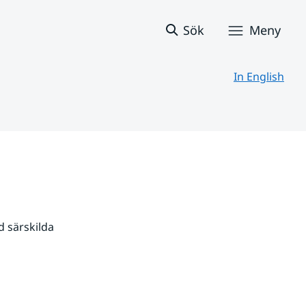
Sök
Meny
In English
 särskilda 