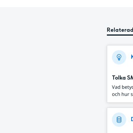
Relaterad
Tolka S
Vad bety
och hur s