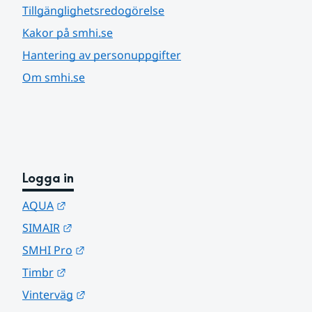
Tillgänglighetsredogörelse
Kakor på smhi.se
Hantering av personuppgifter
Om smhi.se
Logga in
Länk till annan webbplats.
AQUA
Länk till annan webbplats.
SIMAIR
Länk till annan webbplats.
SMHI Pro
Länk till annan webbplats.
Timbr
Länk till annan webbplats.
Vinterväg