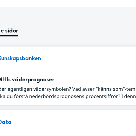
e sidor
Kunskapsbanken
MHIs väderprognoser
der egentligen vädersymbolen? Vad avser ”känns som”-tem
ka du förstå nederbördsprognosens procentsiffror? I denna
Data