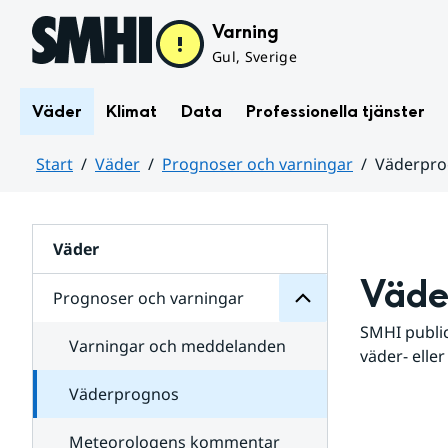
Hoppa till sidans innehåll
Varning
Gul, Sverige
Väder
Klimat
Data
Professionella tjänster
Start
Väder
Prognoser och varningar
Väderpr
varningar
och
Huvudinnehåll
Prognoser
för
Undersidor
Väder
Väde
Prognoser och varningar
SMHI public
Varningar och meddelanden
väder- eller
Väderprognos
Meteorologens kommentar