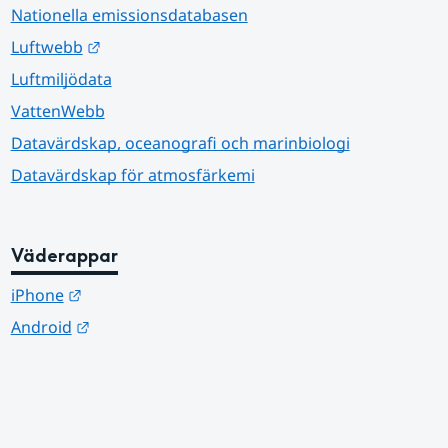
Nationella emissionsdatabasen
Länk till annan webbplats.
Luftwebb
Luftmiljödata
VattenWebb
Datavärdskap, oceanografi och marinbiologi
Datavärdskap för atmosfärkemi
Väderappar
Länk till annan webbplats.
iPhone
Länk till annan webbplats.
Android