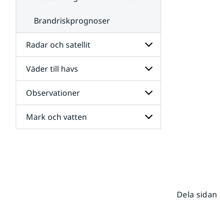
Brandriskprognoser
Radar och satellit
Väder till havs
Undersidor
för
Radar
Observationer
Undersidor
och
för
satellit
Väder
Mark och vatten
Undersidor
till
för
havs
Observationer
Undersidor
för
Mark
och
vatten
Dela sidan