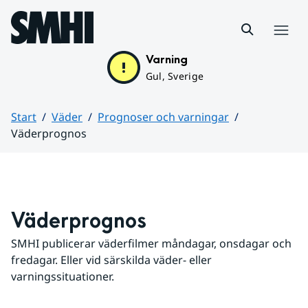
Hoppa till sidans innehåll
Meny
Varning
Gul, Sverige
Start
Väder
Prognoser och varningar
Väderprognos
Huvudinnehåll
Väderprognos
SMHI publicerar väderfilmer måndagar, onsdagar och 
fredagar. Eller vid särskilda väder- eller 
varningssituationer.