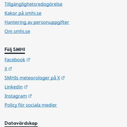
Tillgänglighetsredogörelse
Kakor på smhi.se
Hantering av personuppgifter
Om smhi.se
Följ SMHI
Länk till annan webbplats.
Facebook
Länk till annan webbplats.
X
Länk till annan webbplats.
SMHIs meteorologer på X
Länk till annan webbplats.
Linkedin
Länk till annan webbplats.
Instagram
Policy för sociala medier
Datavärdskap