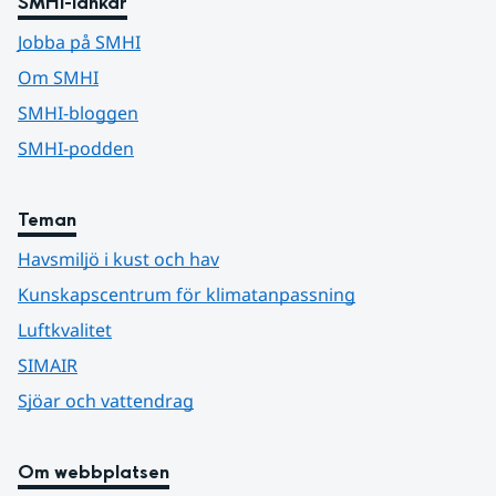
SMHI-länkar
Jobba på SMHI
Om SMHI
SMHI-bloggen
SMHI-podden
Teman
Havsmiljö i kust och hav
Kunskapscentrum för klimatanpassning
Luftkvalitet
SIMAIR
Sjöar och vattendrag
Om webbplatsen