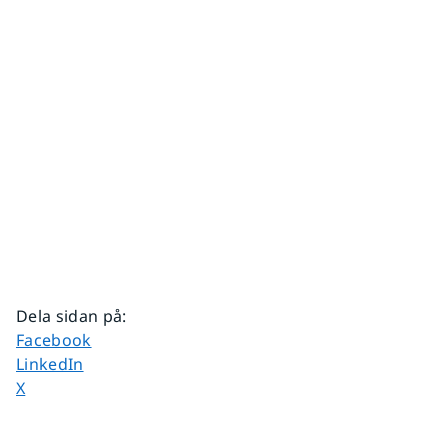
Dela sidan på
:
Dela sidan på
Facebook
Dela sidan på
LinkedIn
Dela sidan på
X