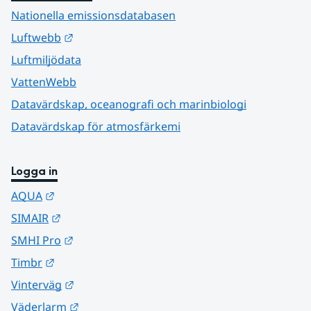
Nationella emissionsdatabasen
Länk till annan webbplats.
Luftwebb
Luftmiljödata
VattenWebb
Datavärdskap, oceanografi och marinbiologi
Datavärdskap för atmosfärkemi
Logga in
Länk till annan webbplats.
AQUA
Länk till annan webbplats.
SIMAIR
Länk till annan webbplats.
SMHI Pro
Länk till annan webbplats.
Timbr
Länk till annan webbplats.
Vinterväg
Länk till annan webbplats.
Väderlarm