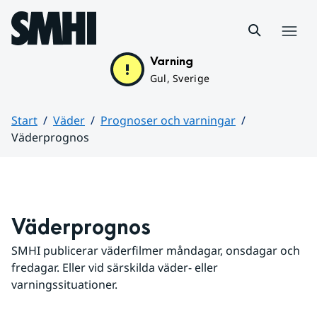
Hoppa till sidans innehåll
Meny
Varning
Gul, Sverige
Start
Väder
Prognoser och varningar
Väderprognos
Huvudinnehåll
Väderprognos
SMHI publicerar väderfilmer måndagar, onsdagar och 
fredagar. Eller vid särskilda väder- eller 
varningssituationer.