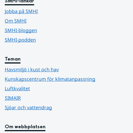
SMHI-länkar
Jobba på SMHI
Om SMHI
SMHI-bloggen
SMHI-podden
Teman
Havsmiljö i kust och hav
Kunskapscentrum för klimatanpassning
Luftkvalitet
SIMAIR
Sjöar och vattendrag
Om webbplatsen