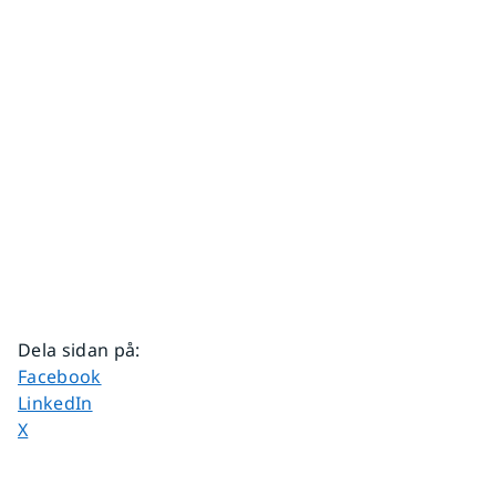
Dela sidan på
:
Dela sidan på
Facebook
Dela sidan på
LinkedIn
Dela sidan på
X