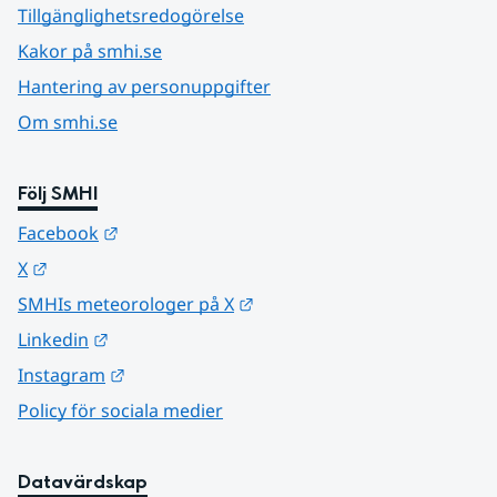
Tillgänglighetsredogörelse
Kakor på smhi.se
Hantering av personuppgifter
Om smhi.se
Följ SMHI
Länk till annan webbplats.
Facebook
Länk till annan webbplats.
X
Länk till annan webbplats.
SMHIs meteorologer på X
Länk till annan webbplats.
Linkedin
Länk till annan webbplats.
Instagram
Policy för sociala medier
Datavärdskap