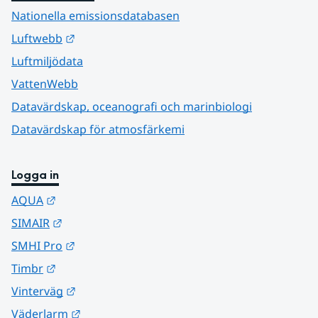
Nationella emissionsdatabasen
Länk till annan webbplats.
Luftwebb
Luftmiljödata
VattenWebb
Datavärdskap, oceanografi och marinbiologi
Datavärdskap för atmosfärkemi
Logga in
Länk till annan webbplats.
AQUA
Länk till annan webbplats.
SIMAIR
Länk till annan webbplats.
SMHI Pro
Länk till annan webbplats.
Timbr
Länk till annan webbplats.
Vinterväg
Länk till annan webbplats.
Väderlarm