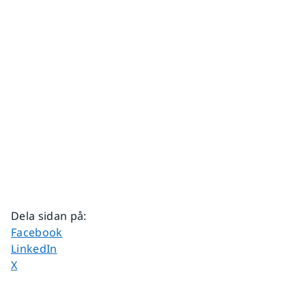
Dela sidan på
:
Dela sidan på
Facebook
Dela sidan på
LinkedIn
Dela sidan på
X