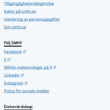
Tillgänglighetsredogörelse
Kakor på smhi.se
Hantering av personuppgifter
Om smhi.se
Följ SMHI
Länk till annan webbplats.
Facebook
Länk till annan webbplats.
X
Länk till annan webbplats.
SMHIs meteorologer på X
Länk till annan webbplats.
Linkedin
Länk till annan webbplats.
Instagram
Policy för sociala medier
Datavärdskap