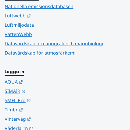
Nationella emissionsdatabasen
Länk till annan webbplats.
Luftwebb
Luftmiljödata
VattenWebb
Datavärdskap, oceanografi och marinbiologi
Datavärdskap för atmosfärkemi
Logga in
Länk till annan webbplats.
AQUA
Länk till annan webbplats.
SIMAIR
Länk till annan webbplats.
SMHI Pro
Länk till annan webbplats.
Timbr
Länk till annan webbplats.
Vinterväg
Länk till annan webbplats.
Väderlarm