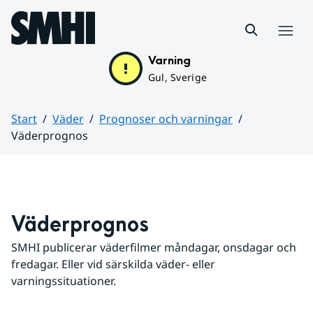
Hoppa till sidans innehåll
Meny
Varning
Gul, Sverige
Start
Väder
Prognoser och varningar
Väderprognos
Huvudinnehåll
Väderprognos
SMHI publicerar väderfilmer måndagar, onsdagar och 
fredagar. Eller vid särskilda väder- eller 
varningssituationer.