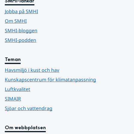
SMHI-länkar
Jobba på SMHI
Om SMHI
SMHI-bloggen
SMHI-podden
Teman
Havsmiljö i kust och hav
Kunskapscentrum för klimatanpassning
Luftkvalitet
SIMAIR
Sjöar och vattendrag
Om webbplatsen