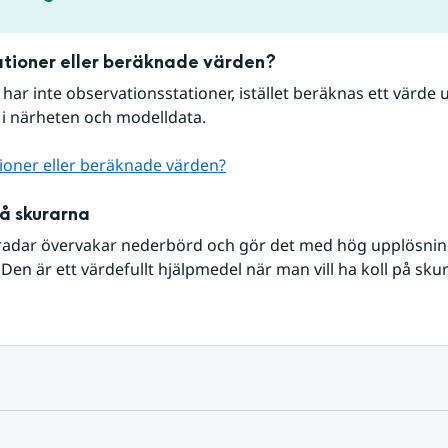
tioner eller beräknade värden?
r har inte observationsstationer, istället beräknas ett värde u
 i närheten och modelldata.
ioner eller beräknade värden?
på skurarna
radar övervakar nederbörd och gör det med hög upplösning 
Den är ett värdefullt hjälpmedel när man vill ha koll på sku