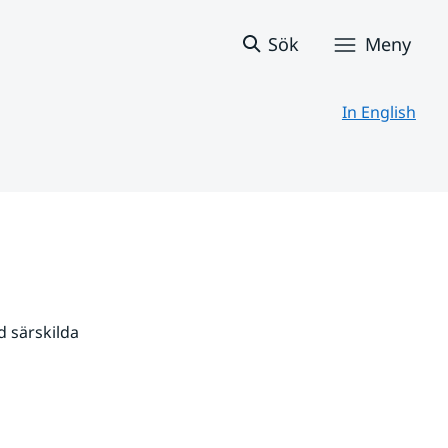
Sök
Meny
In English
 särskilda 