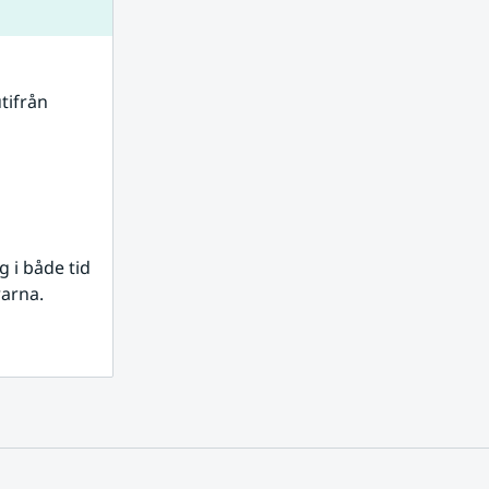
tifrån 
i både tid 
rarna.