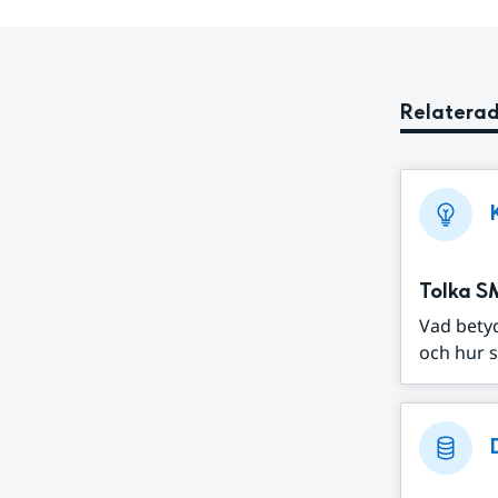
Relaterad
Tolka S
Vad bety
och hur s