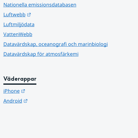
Nationella emissionsdatabasen
Länk till annan webbplats.
Luftwebb
Luftmiljödata
VattenWebb
Datavärdskap, oceanografi och marinbiologi
Datavärdskap för atmosfärkemi
Väderappar
Länk till annan webbplats.
iPhone
Länk till annan webbplats.
Android