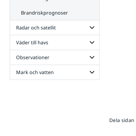
Brandriskprognoser
Radar och satellit
Väder till havs
Undersidor
för
Radar
Observationer
Undersidor
och
för
satellit
Väder
Mark och vatten
Undersidor
till
för
havs
Observationer
Undersidor
för
Mark
och
vatten
Dela sidan