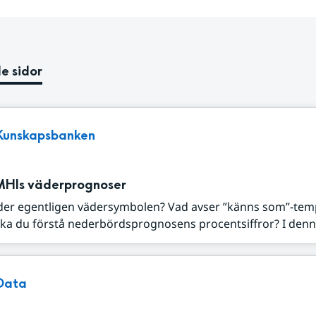
e sidor
Kunskapsbanken
MHIs väderprognoser
der egentligen vädersymbolen? Vad avser ”känns som”-tem
ka du förstå nederbördsprognosens procentsiffror? I denna
Data