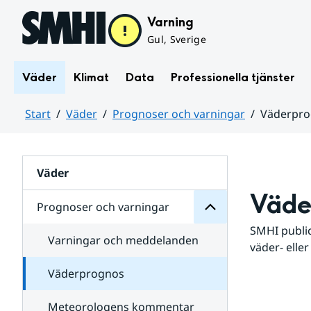
Hoppa till sidans innehåll
Varning
Gul, Sverige
Väder
Klimat
Data
Professionella tjänster
Start
Väder
Prognoser och varningar
Väderpr
varningar
och
Huvudinnehåll
Prognoser
för
Undersidor
Väder
Väde
Prognoser och varningar
SMHI public
Varningar och meddelanden
väder- eller
Väderprognos
Meteorologens kommentar