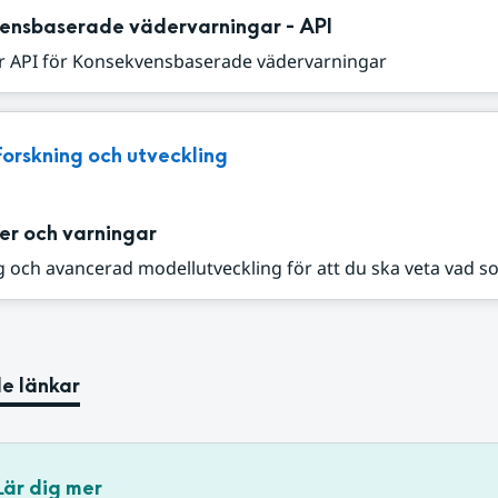
ensbaserade vädervarningar - API
r API för Konsekvensbaserade vädervarningar
Forskning och utveckling
er och varningar
 och avancerad modellutveckling för att du ska veta vad s
e länkar
Lär dig mer