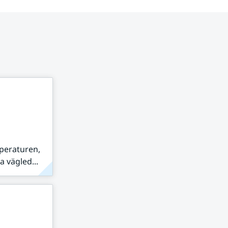
peraturen,
 vägled...