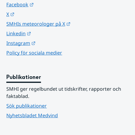
Länk till annan webbplats.
Facebook
Länk till annan webbplats.
X
Länk till annan webbplats.
SMHIs meteorologer på X
Länk till annan webbplats.
Linkedin
Länk till annan webbplats.
Instagram
Policy för sociala medier
Publikationer
SMHI ger regelbundet ut tidskrifter, rapporter och 
faktablad.
Sök publikationer
Nyhetsbladet Medvind