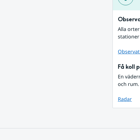
Observa
Alla orte
stationer
Observat
Få koll 
En väder
och rum. 
Radar