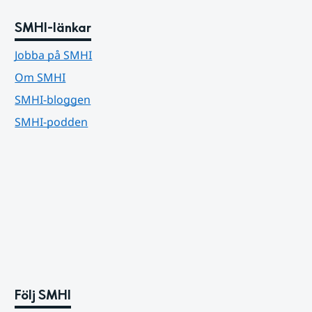
SMHI-länkar
Jobba på SMHI
Om SMHI
SMHI-bloggen
SMHI-podden
Följ SMHI