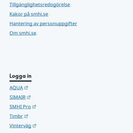
Tillgänglighetsredogörelse
Kakor på smhi.se
Hantering av personuppgifter
Om smhi.se
Logga in
Länk till annan webbplats.
AQUA
Länk till annan webbplats.
SIMAIR
Länk till annan webbplats.
SMHI Pro
Länk till annan webbplats.
Timbr
Länk till annan webbplats.
Vinterväg