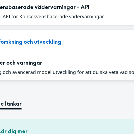
ensbaserade vädervarningar - API
r API för Konsekvensbaserade vädervarningar
Forskning och utveckling
er och varningar
 och avancerad modellutveckling för att du ska veta vad s
e länkar
Lär dig mer