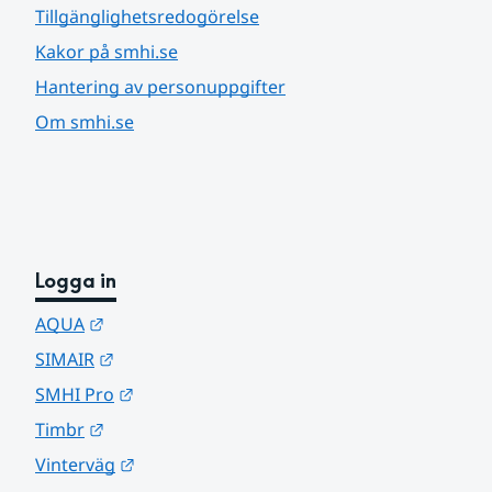
Tillgänglighetsredogörelse
Kakor på smhi.se
Hantering av personuppgifter
Om smhi.se
Logga in
Länk till annan webbplats.
AQUA
Länk till annan webbplats.
SIMAIR
Länk till annan webbplats.
SMHI Pro
Länk till annan webbplats.
Timbr
Länk till annan webbplats.
Vinterväg