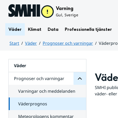
Hoppa till sidans innehåll
Varning
Gul, Sverige
Väder
Klimat
Data
Professionella tjänster
Start
Väder
Prognoser och varningar
Väderpr
varningar
och
Huvudinnehåll
Prognoser
för
Undersidor
Väder
Väde
Prognoser och varningar
SMHI public
Varningar och meddelanden
väder- eller
Väderprognos
Meteorologens kommentar