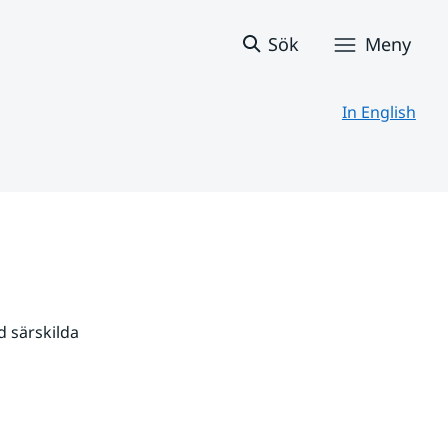
Sök
Meny
In English
 särskilda 