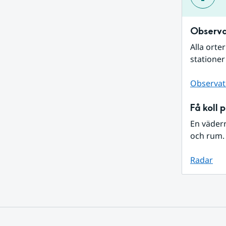
Observa
Alla orte
stationer
Observat
Få koll 
En väder
och rum. 
Radar