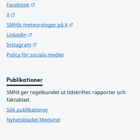
Länk till annan webbplats.
Facebook
Länk till annan webbplats.
X
Länk till annan webbplats.
SMHIs meteorologer på X
Länk till annan webbplats.
Linkedin
Länk till annan webbplats.
Instagram
Policy för sociala medier
Publikationer
SMHI ger regelbundet ut tidskrifter, rapporter och 
faktablad.
Sök publikationer
Nyhetsbladet Medvind