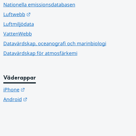
Nationella emissionsdatabasen
Länk till annan webbplats.
Luftwebb
Luftmiljödata
VattenWebb
Datavärdskap, oceanografi och marinbiologi
Datavärdskap för atmosfärkemi
Väderappar
Länk till annan webbplats.
iPhone
Länk till annan webbplats.
Android