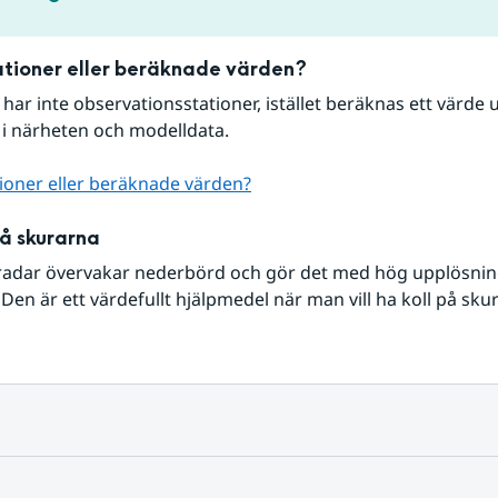
tioner eller beräknade värden?
r har inte observationsstationer, istället beräknas ett värde u
 i närheten och modelldata.
ioner eller beräknade värden?
på skurarna
radar övervakar nederbörd och gör det med hög upplösning 
Den är ett värdefullt hjälpmedel när man vill ha koll på sku