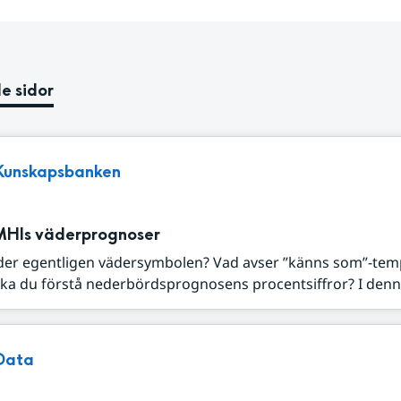
e sidor
Kunskapsbanken
MHIs väderprognoser
der egentligen vädersymbolen? Vad avser ”känns som”-tem
ka du förstå nederbördsprognosens procentsiffror? I denna
Data