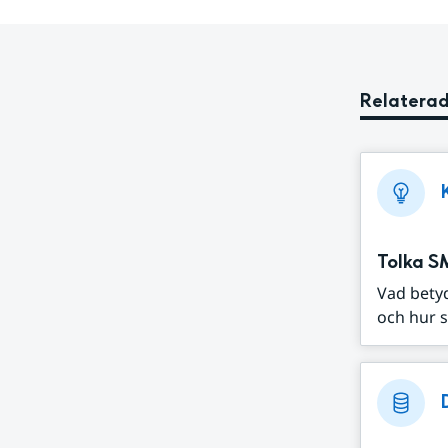
Relaterad
Tolka S
Vad bety
och hur s