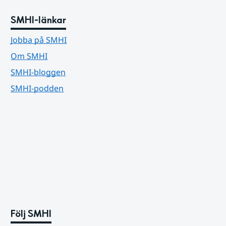
SMHI-länkar
Jobba på SMHI
Om SMHI
SMHI-bloggen
SMHI-podden
Följ SMHI