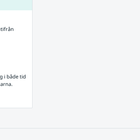
tifrån 
i både tid 
rarna.