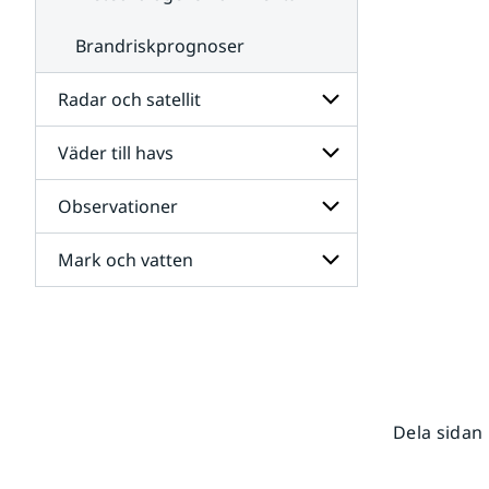
Brandriskprognoser
Radar och satellit
Väder till havs
Undersidor
för
Radar
Observationer
Undersidor
och
för
satellit
Väder
Mark och vatten
Undersidor
till
för
havs
Observationer
Undersidor
för
Mark
och
vatten
Dela sidan