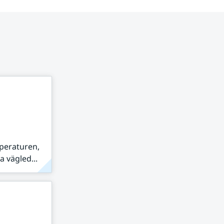
peraturen,
 vägled...