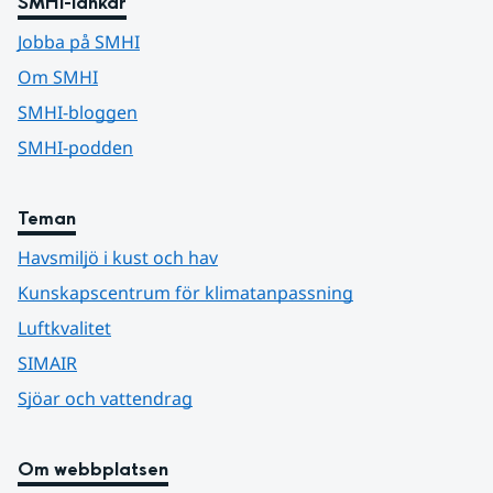
SMHI-länkar
Jobba på SMHI
Om SMHI
SMHI-bloggen
SMHI-podden
Teman
Havsmiljö i kust och hav
Kunskapscentrum för klimatanpassning
Luftkvalitet
SIMAIR
Sjöar och vattendrag
Om webbplatsen