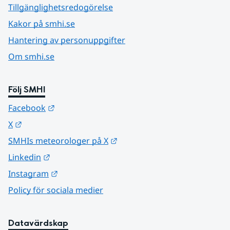
Tillgänglighetsredogörelse
Kakor på smhi.se
Hantering av personuppgifter
Om smhi.se
Följ SMHI
Länk till annan webbplats.
Facebook
Länk till annan webbplats.
X
Länk till annan webbplats.
SMHIs meteorologer på X
Länk till annan webbplats.
Linkedin
Länk till annan webbplats.
Instagram
Policy för sociala medier
Datavärdskap