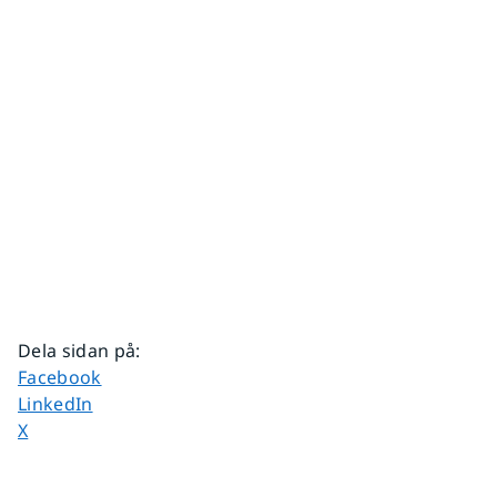
Dela sidan på
:
Dela sidan på
Facebook
Dela sidan på
LinkedIn
Dela sidan på
X