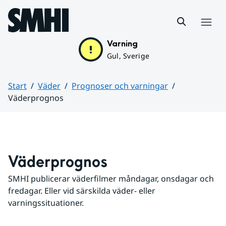
Hoppa till sidans innehåll
Meny
Varning
Gul, Sverige
Start
Väder
Prognoser och varningar
Väderprognos
Huvudinnehåll
Väderprognos
SMHI publicerar väderfilmer måndagar, onsdagar och 
fredagar. Eller vid särskilda väder- eller 
varningssituationer.