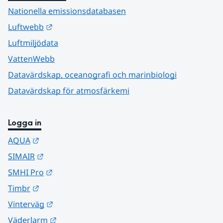
Nationella emissionsdatabasen
Länk till annan webbplats.
Luftwebb
Luftmiljödata
VattenWebb
Datavärdskap, oceanografi och marinbiologi
Datavärdskap för atmosfärkemi
Logga in
Länk till annan webbplats.
AQUA
Länk till annan webbplats.
SIMAIR
Länk till annan webbplats.
SMHI Pro
Länk till annan webbplats.
Timbr
Länk till annan webbplats.
Vinterväg
Länk till annan webbplats.
Väderlarm