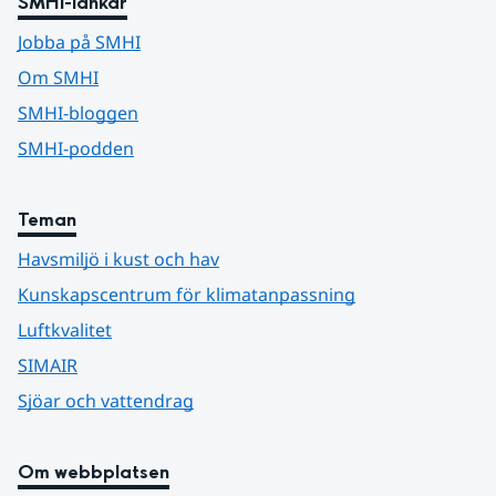
SMHI-länkar
Jobba på SMHI
Om SMHI
SMHI-bloggen
SMHI-podden
Teman
Havsmiljö i kust och hav
Kunskapscentrum för klimatanpassning
Luftkvalitet
SIMAIR
Sjöar och vattendrag
Om webbplatsen