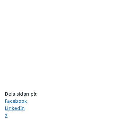
Dela sidan på
:
Dela sidan på
Facebook
Dela sidan på
LinkedIn
Dela sidan på
X