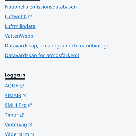
Nationella emissionsdatabasen
Länk till annan webbplats.
Luftwebb
Luftmiljödata
VattenWebb
Datavärdskap, oceanografi och marinbiologi
Datavärdskap för atmosfärkemi
Logga in
Länk till annan webbplats.
AQUA
Länk till annan webbplats.
SIMAIR
Länk till annan webbplats.
SMHI Pro
Länk till annan webbplats.
Timbr
Länk till annan webbplats.
Vinterväg
Länk till annan webbplats.
Väderlarm