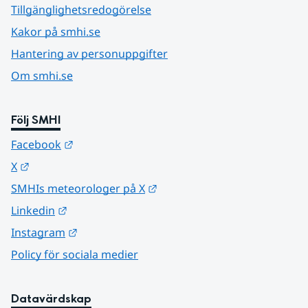
Tillgänglighetsredogörelse
Kakor på smhi.se
Hantering av personuppgifter
Om smhi.se
Följ SMHI
Länk till annan webbplats.
Facebook
Länk till annan webbplats.
X
Länk till annan webbplats.
SMHIs meteorologer på X
Länk till annan webbplats.
Linkedin
Länk till annan webbplats.
Instagram
Policy för sociala medier
Datavärdskap