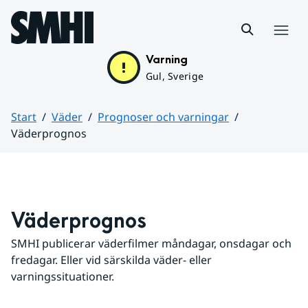
Hoppa till sidans innehåll
Meny
Varning
Gul, Sverige
Start
Väder
Prognoser och varningar
Väderprognos
Huvudinnehåll
Väderprognos
SMHI publicerar väderfilmer måndagar, onsdagar och 
fredagar. Eller vid särskilda väder- eller 
varningssituationer.