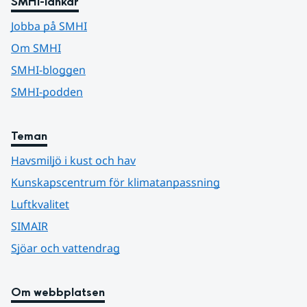
SMHI-länkar
Jobba på SMHI
Om SMHI
SMHI-bloggen
SMHI-podden
Teman
Havsmiljö i kust och hav
Kunskapscentrum för klimatanpassning
Luftkvalitet
SIMAIR
Sjöar och vattendrag
Om webbplatsen