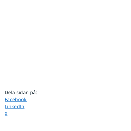
Dela sidan på
:
Dela sidan på
Facebook
Dela sidan på
LinkedIn
Dela sidan på
X