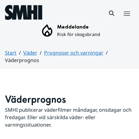
Hoppa till sidans innehåll
Meny
Meddelande
Risk för skogsbrand
Start
Väder
Prognoser och varningar
Väderprognos
Huvudinnehåll
Väderprognos
SMHI publicerar väderfilmer måndagar, onsdagar och 
fredagar. Eller vid särskilda väder- eller 
varningssituationer.