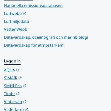
Nationella emissionsdatabasen
Länk till annan webbplats.
Luftwebb
Luftmiljödata
VattenWebb
Datavärdskap, oceanografi och marinbiologi
Datavärdskap för atmosfärkemi
Logga in
Länk till annan webbplats.
AQUA
Länk till annan webbplats.
SIMAIR
Länk till annan webbplats.
SMHI Pro
Länk till annan webbplats.
Timbr
Länk till annan webbplats.
Vinterväg
Länk till annan webbplats.
Väderlarm