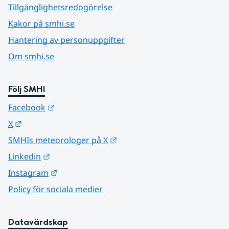
Tillgänglighetsredogörelse
Kakor på smhi.se
Hantering av personuppgifter
Om smhi.se
Följ SMHI
Länk till annan webbplats.
Facebook
Länk till annan webbplats.
X
Länk till annan webbplats.
SMHIs meteorologer på X
Länk till annan webbplats.
Linkedin
Länk till annan webbplats.
Instagram
Policy för sociala medier
Datavärdskap