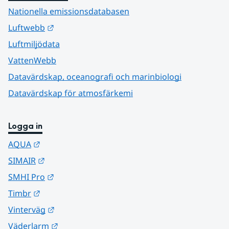
Nationella emissionsdatabasen
Länk till annan webbplats.
Luftwebb
Luftmiljödata
VattenWebb
Datavärdskap, oceanografi och marinbiologi
Datavärdskap för atmosfärkemi
Logga in
Länk till annan webbplats.
AQUA
Länk till annan webbplats.
SIMAIR
Länk till annan webbplats.
SMHI Pro
Länk till annan webbplats.
Timbr
Länk till annan webbplats.
Vinterväg
Länk till annan webbplats.
Väderlarm