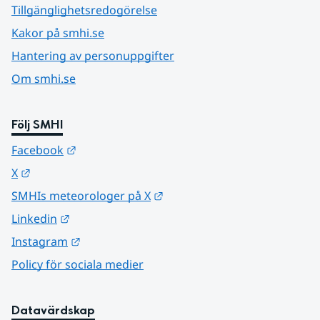
Tillgänglighetsredogörelse
Kakor på smhi.se
Hantering av personuppgifter
Om smhi.se
Följ SMHI
Länk till annan webbplats.
Facebook
Länk till annan webbplats.
X
Länk till annan webbplats.
SMHIs meteorologer på X
Länk till annan webbplats.
Linkedin
Länk till annan webbplats.
Instagram
Policy för sociala medier
Datavärdskap