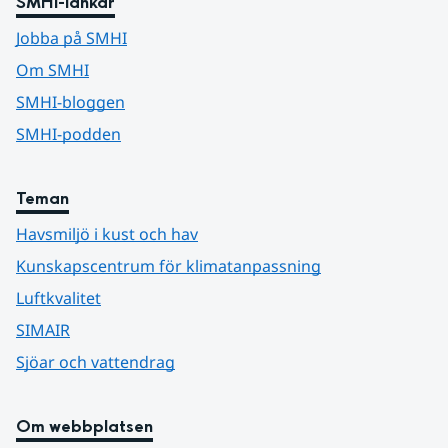
SMHI-länkar
Jobba på SMHI
Om SMHI
SMHI-bloggen
SMHI-podden
Teman
Havsmiljö i kust och hav
Kunskapscentrum för klimatanpassning
Luftkvalitet
SIMAIR
Sjöar och vattendrag
Om webbplatsen