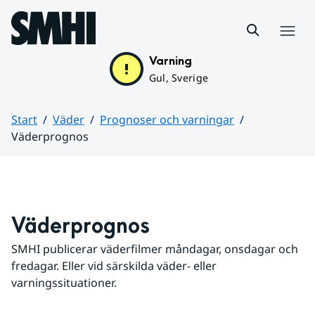
Hoppa till sidans innehåll
Meny
Varning
Gul, Sverige
Start
Väder
Prognoser och varningar
Väderprognos
Huvudinnehåll
Väderprognos
SMHI publicerar väderfilmer måndagar, onsdagar och 
fredagar. Eller vid särskilda väder- eller 
varningssituationer.