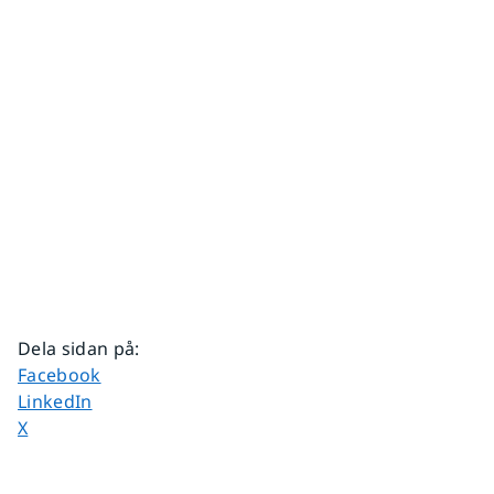
Dela sidan på
:
Dela sidan på
Facebook
Dela sidan på
LinkedIn
Dela sidan på
X