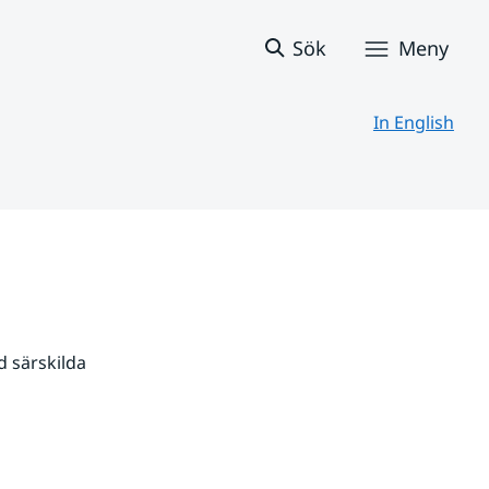
Sök
Meny
In English
 särskilda 