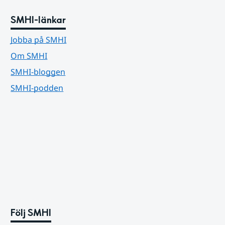
SMHI-länkar
Jobba på SMHI
Om SMHI
SMHI-bloggen
SMHI-podden
Följ SMHI