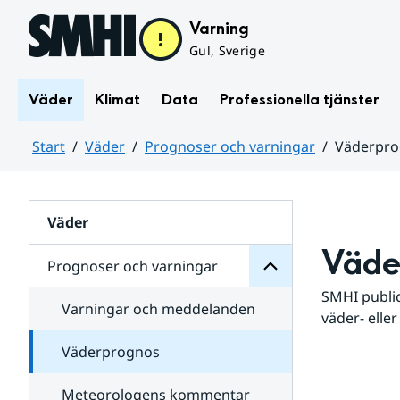
Hoppa till sidans innehåll
Varning
Gul, Sverige
Väder
Klimat
Data
Professionella tjänster
Start
Väder
Prognoser och varningar
Väderpr
varningar
och
Huvudinnehåll
Prognoser
för
Undersidor
Väder
Väde
Prognoser och varningar
SMHI public
Varningar och meddelanden
väder- eller
Väderprognos
Meteorologens kommentar