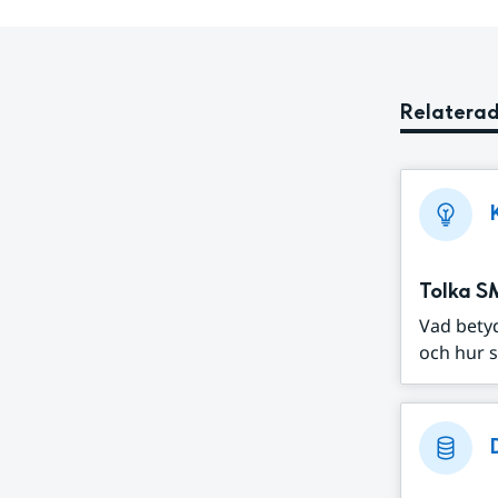
Relaterad
Tolka S
Vad bety
och hur s