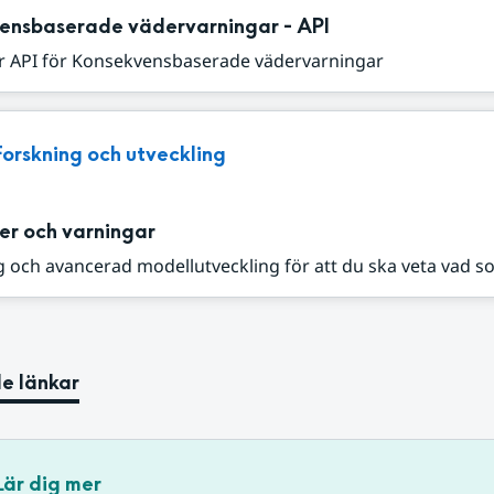
ensbaserade vädervarningar - API
r API för Konsekvensbaserade vädervarningar
Forskning och utveckling
er och varningar
 och avancerad modellutveckling för att du ska veta vad s
e länkar
Lär dig mer