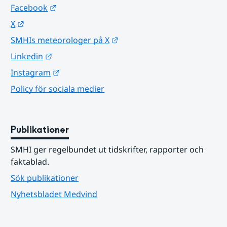
Länk till annan webbplats.
Facebook
Länk till annan webbplats.
X
Länk till annan webbplats.
SMHIs meteorologer på X
Länk till annan webbplats.
Linkedin
Länk till annan webbplats.
Instagram
Policy för sociala medier
Publikationer
SMHI ger regelbundet ut tidskrifter, rapporter och 
faktablad.
Sök publikationer
Nyhetsbladet Medvind