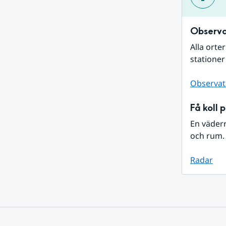
Observa
Alla orte
stationer
Observat
Få koll 
En väder
och rum. 
Radar