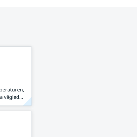
peraturen,
 vägled...