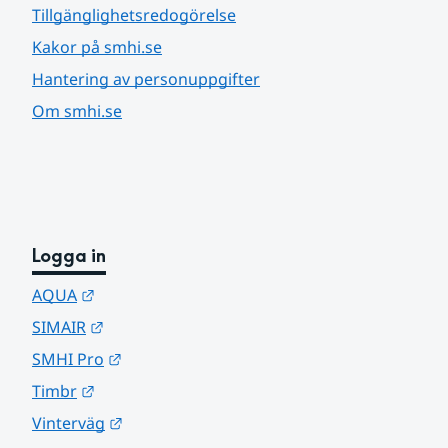
Tillgänglighetsredogörelse
Kakor på smhi.se
Hantering av personuppgifter
Om smhi.se
Logga in
Länk till annan webbplats.
AQUA
Länk till annan webbplats.
SIMAIR
Länk till annan webbplats.
SMHI Pro
Länk till annan webbplats.
Timbr
Länk till annan webbplats.
Vinterväg