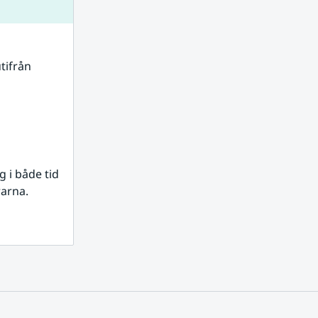
tifrån 
i både tid 
rarna.