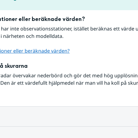
tioner eller beräknade värden?
r har inte observationsstationer, istället beräknas ett värde u
 i närheten och modelldata.
ioner eller beräknade värden?
på skurarna
radar övervakar nederbörd och gör det med hög upplösning 
Den är ett värdefullt hjälpmedel när man vill ha koll på sku