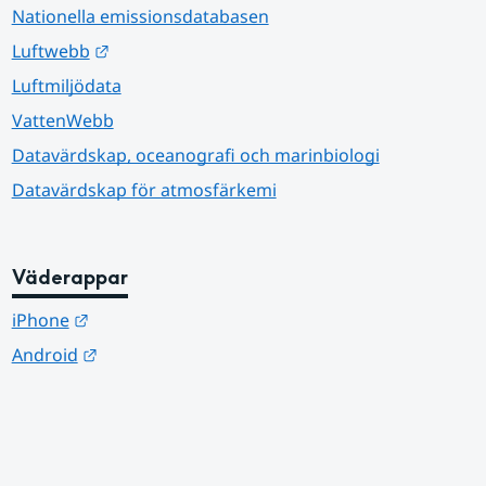
Nationella emissionsdatabasen
Länk till annan webbplats.
Luftwebb
Luftmiljödata
VattenWebb
Datavärdskap, oceanografi och marinbiologi
Datavärdskap för atmosfärkemi
Väderappar
Länk till annan webbplats.
iPhone
Länk till annan webbplats.
Android