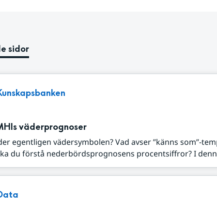
e sidor
Kunskapsbanken
MHIs väderprognoser
der egentligen vädersymbolen? Vad avser ”känns som”-tem
ka du förstå nederbördsprognosens procentsiffror? I denna
Data