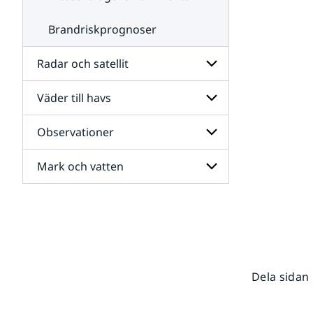
Brandriskprognoser
Radar och satellit
Väder till havs
Undersidor
för
Radar
Observationer
Undersidor
och
för
satellit
Väder
Mark och vatten
Undersidor
till
för
havs
Observationer
Undersidor
för
Mark
och
vatten
Dela sidan