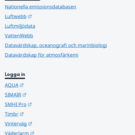
Nationella emissionsdatabasen
Länk till annan webbplats.
Luftwebb
Luftmiljödata
VattenWebb
Datavärdskap, oceanografi och marinbiologi
Datavärdskap för atmosfärkemi
Logga in
Länk till annan webbplats.
AQUA
Länk till annan webbplats.
SIMAIR
Länk till annan webbplats.
SMHI Pro
Länk till annan webbplats.
Timbr
Länk till annan webbplats.
Vinterväg
Länk till annan webbplats.
Väderlarm