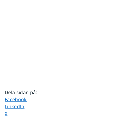
Dela sidan på
:
Dela sidan på
Facebook
Dela sidan på
LinkedIn
Dela sidan på
X