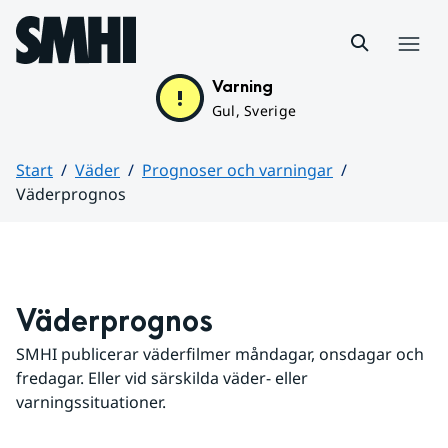
Hoppa till sidans innehåll
Meny
Varning
Gul, Sverige
Start
Väder
Prognoser och varningar
Väderprognos
Huvudinnehåll
Väderprognos
SMHI publicerar väderfilmer måndagar, onsdagar och 
fredagar. Eller vid särskilda väder- eller 
varningssituationer.