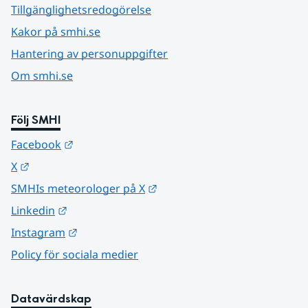
Tillgänglighetsredogörelse
Kakor på smhi.se
Hantering av personuppgifter
Om smhi.se
Följ SMHI
Länk till annan webbplats.
Facebook
Länk till annan webbplats.
X
Länk till annan webbplats.
SMHIs meteorologer på X
Länk till annan webbplats.
Linkedin
Länk till annan webbplats.
Instagram
Policy för sociala medier
Datavärdskap