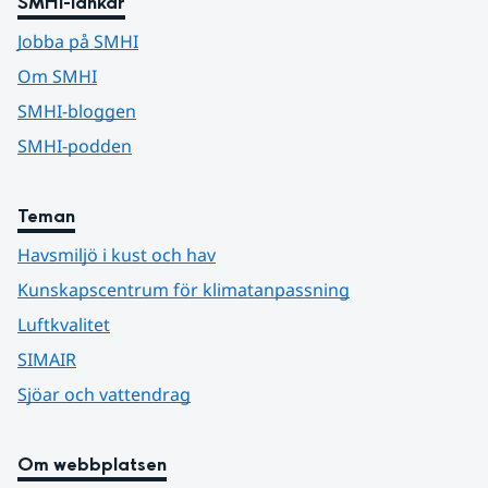
SMHI-länkar
Jobba på SMHI
Om SMHI
SMHI-bloggen
SMHI-podden
Teman
Havsmiljö i kust och hav
Kunskapscentrum för klimatanpassning
Luftkvalitet
SIMAIR
Sjöar och vattendrag
Om webbplatsen