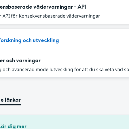
ensbaserade vädervarningar - API
r API för Konsekvensbaserade vädervarningar
Forskning och utveckling
er och varningar
 och avancerad modellutveckling för att du ska veta vad s
e länkar
Lär dig mer