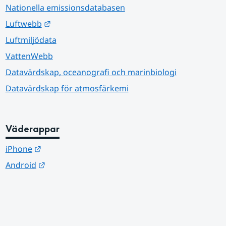
Nationella emissionsdatabasen
Länk till annan webbplats.
Luftwebb
Luftmiljödata
VattenWebb
Datavärdskap, oceanografi och marinbiologi
Datavärdskap för atmosfärkemi
Väderappar
Länk till annan webbplats.
iPhone
Länk till annan webbplats.
Android