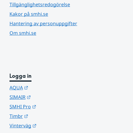
Tillgänglighetsredogörelse
Kakor på smhi.se
Hantering av personuppgifter
Om smhi.se
Logga in
Länk till annan webbplats.
AQUA
Länk till annan webbplats.
SIMAIR
Länk till annan webbplats.
SMHI Pro
Länk till annan webbplats.
Timbr
Länk till annan webbplats.
Vinterväg