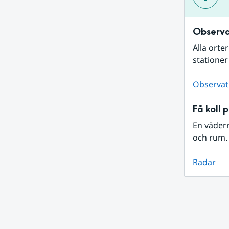
Observa
Alla orte
stationer
Observat
Få koll 
En väder
och rum. 
Radar