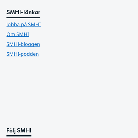
SMHI-länkar
Jobba på SMHI
Om SMHI
SMHI-bloggen
SMHI-podden
Följ SMHI