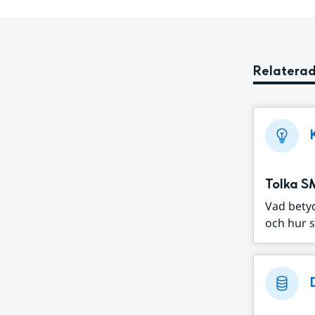
Relaterad
Tolka S
Vad bety
och hur s