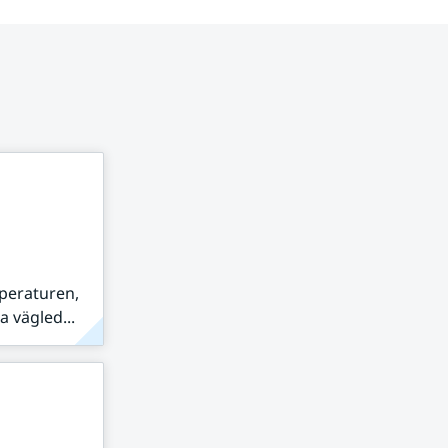
peraturen,
 vägled...