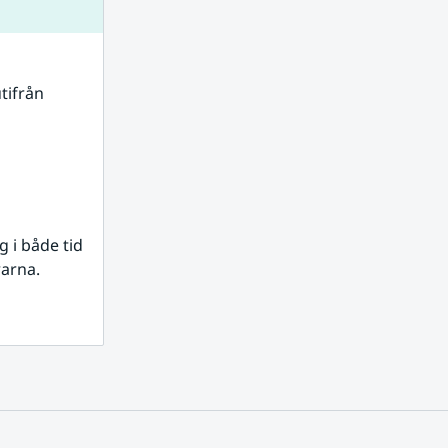
tifrån 
i både tid 
rarna.