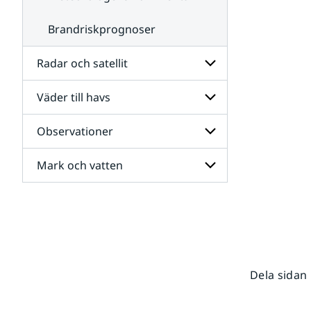
Brandriskprognoser
Radar och satellit
Väder till havs
Undersidor
för
Radar
Observationer
Undersidor
och
för
satellit
Väder
Mark och vatten
Undersidor
till
för
havs
Observationer
Undersidor
för
Mark
och
vatten
Dela sidan