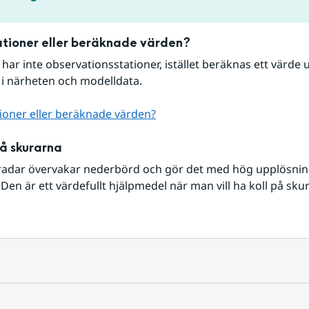
tioner eller beräknade värden?
r har inte observationsstationer, istället beräknas ett värde u
 i närheten och modelldata.
ioner eller beräknade värden?
på skurarna
radar övervakar nederbörd och gör det med hög upplösning 
Den är ett värdefullt hjälpmedel när man vill ha koll på sku