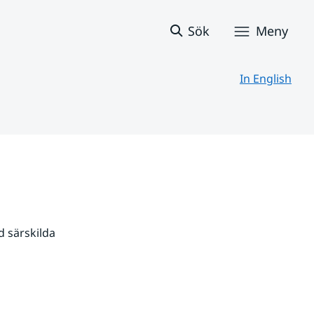
Sök
Meny
In English
 särskilda 