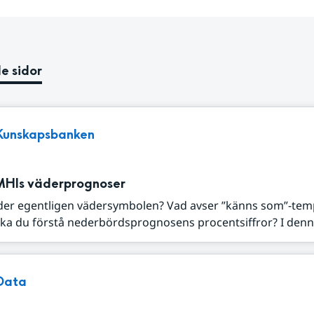
e sidor
Kunskapsbanken
MHIs väderprognoser
der egentligen vädersymbolen? Vad avser ”känns som”-tem
ka du förstå nederbördsprognosens procentsiffror? I denna
Data