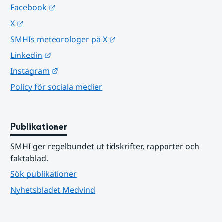
Länk till annan webbplats.
Facebook
Länk till annan webbplats.
X
Länk till annan webbplats.
SMHIs meteorologer på X
Länk till annan webbplats.
Linkedin
Länk till annan webbplats.
Instagram
Policy för sociala medier
Publikationer
SMHI ger regelbundet ut tidskrifter, rapporter och 
faktablad.
Sök publikationer
Nyhetsbladet Medvind