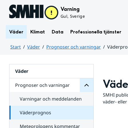
Hoppa till sidans innehåll
Varning
Gul, Sverige
Väder
Klimat
Data
Professionella tjänster
Start
Väder
Prognoser och varningar
Väderpr
varningar
och
Huvudinnehåll
Prognoser
för
Undersidor
Väder
Väde
Prognoser och varningar
SMHI public
Varningar och meddelanden
väder- eller
Väderprognos
Meteorologens kommentar