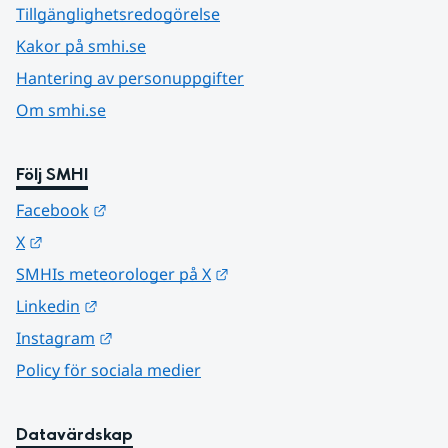
Tillgänglighetsredogörelse
Kakor på smhi.se
Hantering av personuppgifter
Om smhi.se
Följ SMHI
Länk till annan webbplats.
Facebook
Länk till annan webbplats.
X
Länk till annan webbplats.
SMHIs meteorologer på X
Länk till annan webbplats.
Linkedin
Länk till annan webbplats.
Instagram
Policy för sociala medier
Datavärdskap