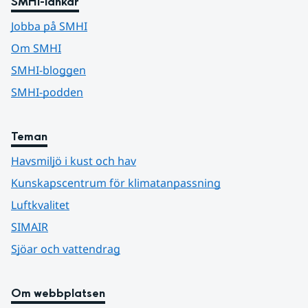
SMHI-länkar
Jobba på SMHI
Om SMHI
SMHI-bloggen
SMHI-podden
Teman
Havsmiljö i kust och hav
Kunskapscentrum för klimatanpassning
Luftkvalitet
SIMAIR
Sjöar och vattendrag
Om webbplatsen