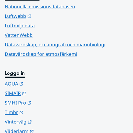
Nationella emissionsdatabasen
Länk till annan webbplats.
Luftwebb
Luftmiljödata
VattenWebb
Datavärdskap, oceanografi och marinbiologi
Datavärdskap för atmosfärkemi
Logga in
Länk till annan webbplats.
AQUA
Länk till annan webbplats.
SIMAIR
Länk till annan webbplats.
SMHI Pro
Länk till annan webbplats.
Timbr
Länk till annan webbplats.
Vinterväg
Länk till annan webbplats.
Väderlarm