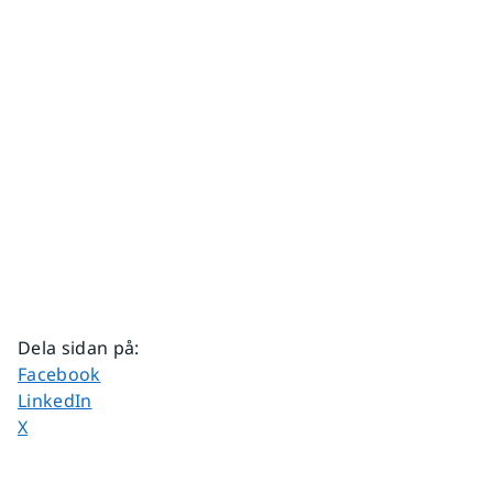
Dela sidan på
:
Dela sidan på
Facebook
Dela sidan på
LinkedIn
Dela sidan på
X