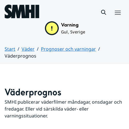
Hoppa till sidans innehåll
Meny
Varning
Gul, Sverige
Start
Väder
Prognoser och varningar
Väderprognos
Huvudinnehåll
Väderprognos
SMHI publicerar väderfilmer måndagar, onsdagar och 
fredagar. Eller vid särskilda väder- eller 
varningssituationer.