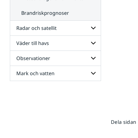
Brandriskprognoser
Radar och satellit
Väder till havs
Undersidor
för
Radar
Observationer
Undersidor
och
för
satellit
Väder
Mark och vatten
Undersidor
till
för
havs
Observationer
Undersidor
för
Mark
och
vatten
Dela sidan