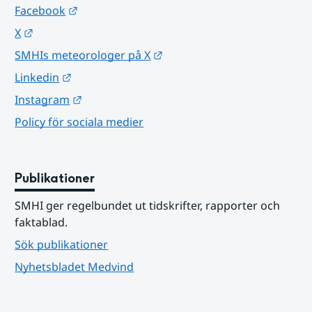
Länk till annan webbplats.
Facebook
Länk till annan webbplats.
X
Länk till annan webbplats.
SMHIs meteorologer på X
Länk till annan webbplats.
Linkedin
Länk till annan webbplats.
Instagram
Policy för sociala medier
Publikationer
SMHI ger regelbundet ut tidskrifter, rapporter och 
faktablad.
Sök publikationer
Nyhetsbladet Medvind