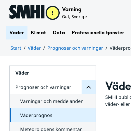
Hoppa till sidans innehåll
Varning
Gul, Sverige
Väder
Klimat
Data
Professionella tjänster
Start
Väder
Prognoser och varningar
Väderpr
varningar
och
Huvudinnehåll
Prognoser
för
Undersidor
Väder
Väde
Prognoser och varningar
SMHI public
Varningar och meddelanden
väder- eller
Väderprognos
Meteorologens kommentar