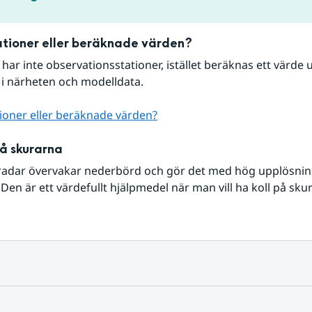
tioner eller beräknade värden?
r har inte observationsstationer, istället beräknas ett värde u
 i närheten och modelldata.
ioner eller beräknade värden?
på skurarna
radar övervakar nederbörd och gör det med hög upplösning 
Den är ett värdefullt hjälpmedel när man vill ha koll på sku