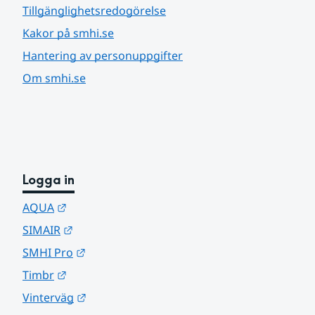
Tillgänglighetsredogörelse
Kakor på smhi.se
Hantering av personuppgifter
Om smhi.se
Logga in
Länk till annan webbplats.
AQUA
Länk till annan webbplats.
SIMAIR
Länk till annan webbplats.
SMHI Pro
Länk till annan webbplats.
Timbr
Länk till annan webbplats.
Vinterväg