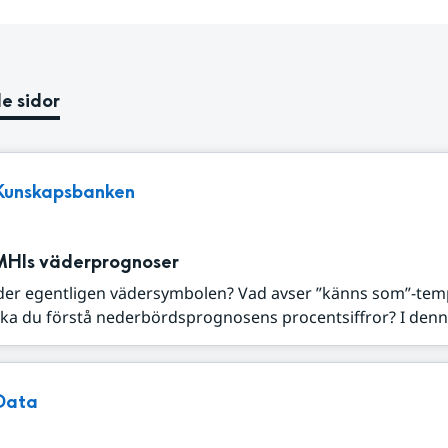
e sidor
Kunskapsbanken
MHIs väderprognoser
der egentligen vädersymbolen? Vad avser ”känns som”-tem
ka du förstå nederbördsprognosens procentsiffror? I denna
Data