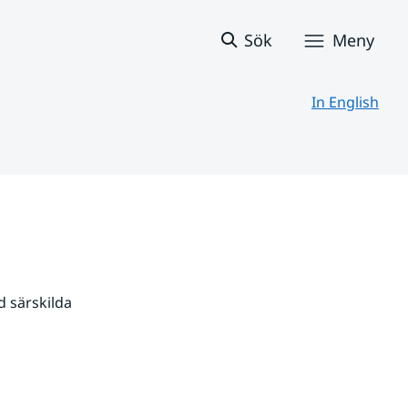
Sök
Meny
In English
 särskilda 