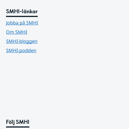
SMHI-länkar
Jobba på SMHI
Om SMHI
SMHI-bloggen
SMHI-podden
Följ SMHI