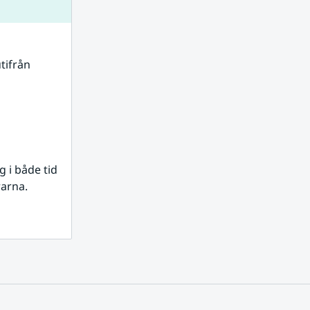
tifrån 
i både tid 
rarna.