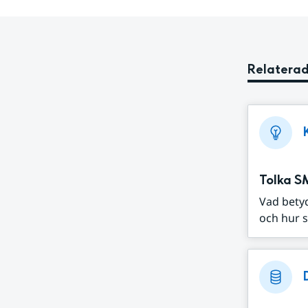
Relaterad
Tolka S
Vad bety
och hur s