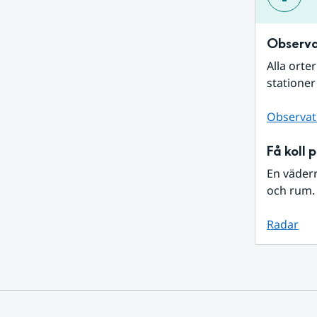
Observa
Alla orte
stationer
Observat
Få koll 
En väder
och rum. 
Radar