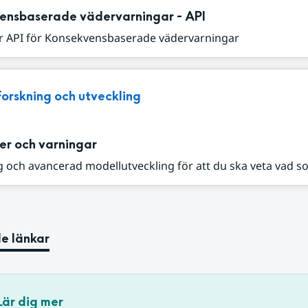
ensbaserade vädervarningar - API
r API för Konsekvensbaserade vädervarningar
Forskning och utveckling
er och varningar
 och avancerad modellutveckling för att du ska veta vad s
e länkar
Lär dig mer