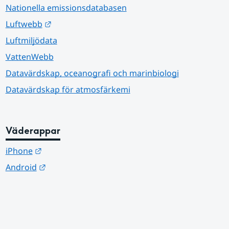
Nationella emissionsdatabasen
Länk till annan webbplats.
Luftwebb
Luftmiljödata
VattenWebb
Datavärdskap, oceanografi och marinbiologi
Datavärdskap för atmosfärkemi
Väderappar
Länk till annan webbplats.
iPhone
Länk till annan webbplats.
Android