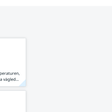
peraturen,
 vägled...