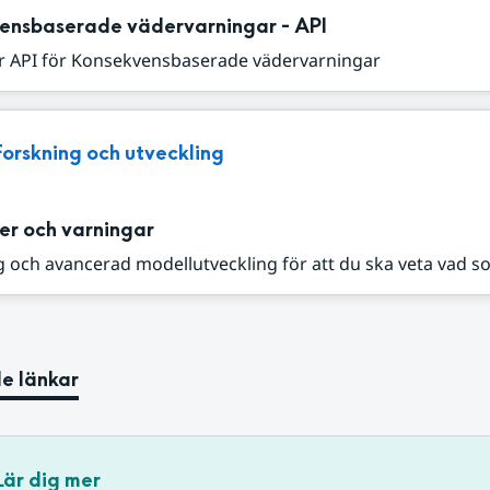
ensbaserade vädervarningar - API
r API för Konsekvensbaserade vädervarningar
Forskning och utveckling
er och varningar
 och avancerad modellutveckling för att du ska veta vad s
e länkar
Lär dig mer