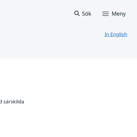
Sök
Meny
In English
 särskilda 