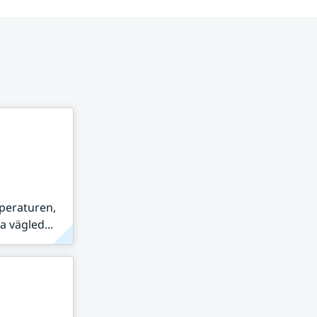
peraturen,
 vägled...