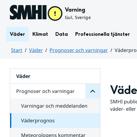
Hoppa till sidans innehåll
Varning
Gul, Sverige
Väder
Klimat
Data
Professionella tjänster
Start
Väder
Prognoser och varningar
Väderpr
varningar
och
Huvudinnehåll
Prognoser
för
Undersidor
Väder
Väde
Prognoser och varningar
SMHI public
Varningar och meddelanden
väder- eller
Väderprognos
Meteorologens kommentar