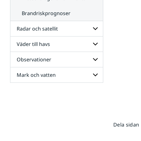
Brandriskprognoser
Radar och satellit
Väder till havs
Undersidor
för
Radar
Observationer
Undersidor
och
för
satellit
Väder
Mark och vatten
Undersidor
till
för
havs
Observationer
Undersidor
för
Mark
och
vatten
Dela sidan