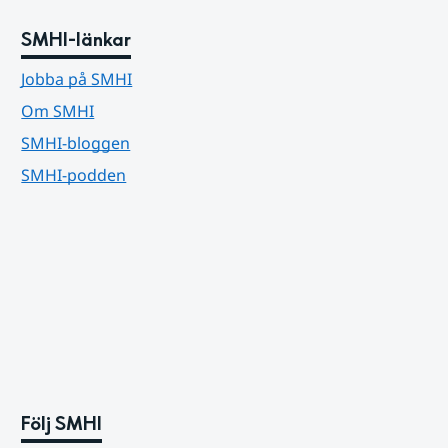
SMHI-länkar
Jobba på SMHI
Om SMHI
SMHI-bloggen
SMHI-podden
Följ SMHI