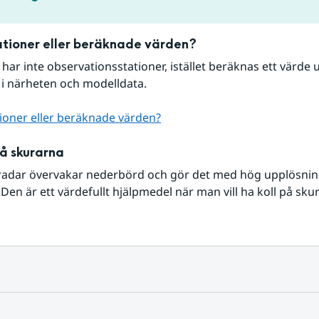
tioner eller beräknade värden?
r har inte observationsstationer, istället beräknas ett värde u
 i närheten och modelldata.
ioner eller beräknade värden?
på skurarna
radar övervakar nederbörd och gör det med hög upplösning 
Den är ett värdefullt hjälpmedel när man vill ha koll på sku