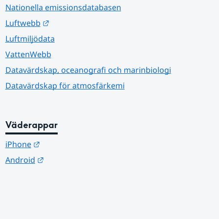
Nationella emissionsdatabasen
Länk till annan webbplats.
Luftwebb
Luftmiljödata
VattenWebb
Datavärdskap, oceanografi och marinbiologi
Datavärdskap för atmosfärkemi
Väderappar
Länk till annan webbplats.
iPhone
Länk till annan webbplats.
Android