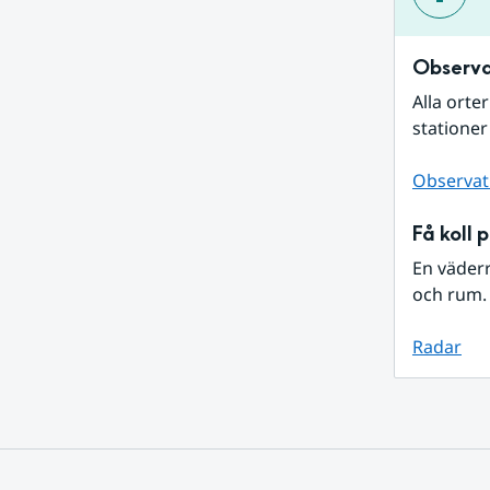
Observa
Alla orte
stationer
Observat
Få koll 
En väder
och rum. 
Radar