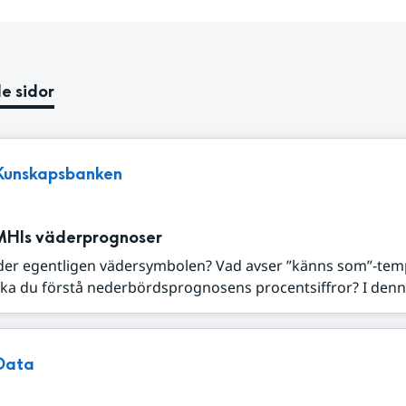
e sidor
Kunskapsbanken
MHIs väderprognoser
der egentligen vädersymbolen? Vad avser ”känns som”-tem
ka du förstå nederbördsprognosens procentsiffror? I denna
Data