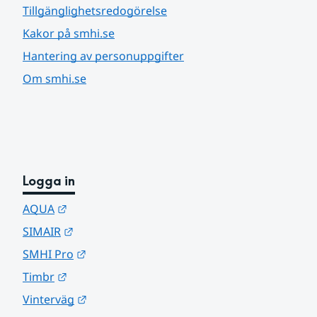
Tillgänglighetsredogörelse
Kakor på smhi.se
Hantering av personuppgifter
Om smhi.se
Logga in
Länk till annan webbplats.
AQUA
Länk till annan webbplats.
SIMAIR
Länk till annan webbplats.
SMHI Pro
Länk till annan webbplats.
Timbr
Länk till annan webbplats.
Vinterväg