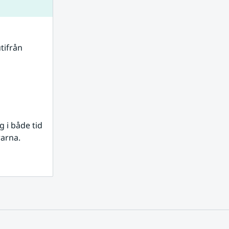
tifrån 
i både tid 
rarna.