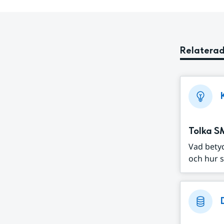
Relaterad
Tolka S
Vad bety
och hur s