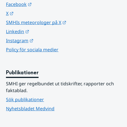
Länk till annan webbplats.
Facebook
Länk till annan webbplats.
X
Länk till annan webbplats.
SMHIs meteorologer på X
Länk till annan webbplats.
Linkedin
Länk till annan webbplats.
Instagram
Policy för sociala medier
Publikationer
SMHI ger regelbundet ut tidskrifter, rapporter och 
faktablad.
Sök publikationer
Nyhetsbladet Medvind