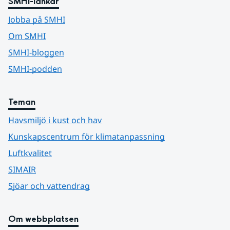
SMHI-länkar
Jobba på SMHI
Om SMHI
SMHI-bloggen
SMHI-podden
Teman
Havsmiljö i kust och hav
Kunskapscentrum för klimatanpassning
Luftkvalitet
SIMAIR
Sjöar och vattendrag
Om webbplatsen