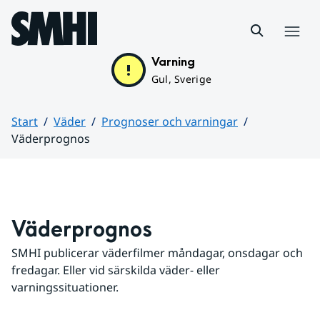
Hoppa till sidans innehåll
Meny
Varning
Gul, Sverige
Start
Väder
Prognoser och varningar
Väderprognos
Huvudinnehåll
Väderprognos
SMHI publicerar väderfilmer måndagar, onsdagar och 
fredagar. Eller vid särskilda väder- eller 
varningssituationer.