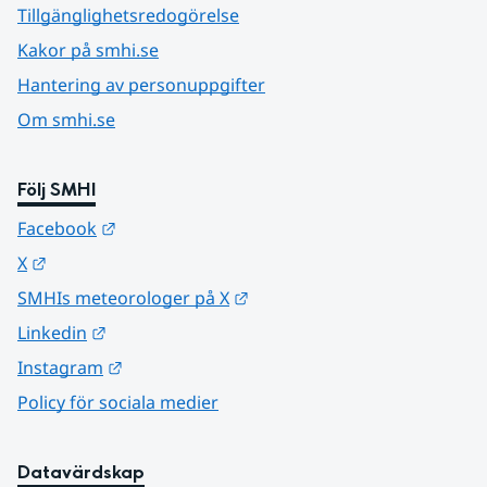
Tillgänglighetsredogörelse
Kakor på smhi.se
Hantering av personuppgifter
Om smhi.se
Följ SMHI
Länk till annan webbplats.
Facebook
Länk till annan webbplats.
X
Länk till annan webbplats.
SMHIs meteorologer på X
Länk till annan webbplats.
Linkedin
Länk till annan webbplats.
Instagram
Policy för sociala medier
Datavärdskap