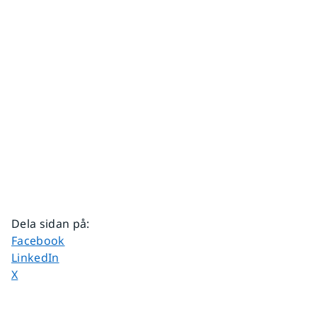
Dela sidan på
:
Dela sidan på
Facebook
Dela sidan på
LinkedIn
Dela sidan på
X