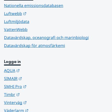
Nationella emissionsdatabasen
Länk till annan webbplats.
Luftwebb
Luftmiljödata
VattenWebb
Datavärdskap, oceanografi och marinbiologi
Datavärdskap för atmosfärkemi
Logga in
Länk till annan webbplats.
AQUA
Länk till annan webbplats.
SIMAIR
Länk till annan webbplats.
SMHI Pro
Länk till annan webbplats.
Timbr
Länk till annan webbplats.
Vinterväg
Länk till annan webbplats.
Väderlarm