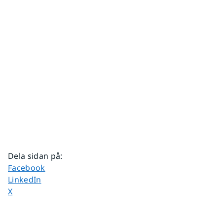
Dela sidan på
:
Dela sidan på
Facebook
Dela sidan på
LinkedIn
Dela sidan på
X