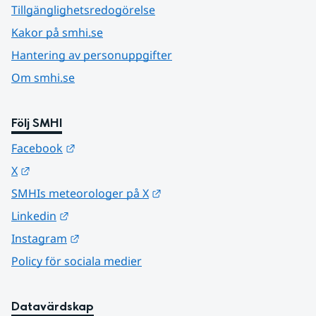
Tillgänglighetsredogörelse
Kakor på smhi.se
Hantering av personuppgifter
Om smhi.se
Följ SMHI
Länk till annan webbplats.
Facebook
Länk till annan webbplats.
X
Länk till annan webbplats.
SMHIs meteorologer på X
Länk till annan webbplats.
Linkedin
Länk till annan webbplats.
Instagram
Policy för sociala medier
Datavärdskap