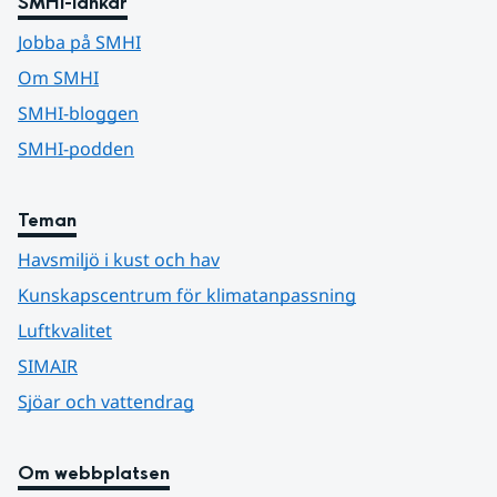
SMHI-länkar
Jobba på SMHI
Om SMHI
SMHI-bloggen
SMHI-podden
Teman
Havsmiljö i kust och hav
Kunskapscentrum för klimatanpassning
Luftkvalitet
SIMAIR
Sjöar och vattendrag
Om webbplatsen