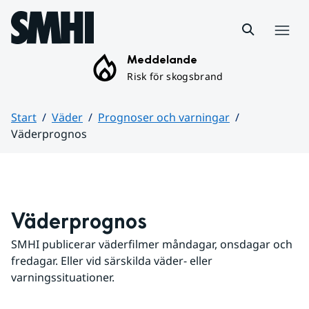
Hoppa till sidans innehåll
Meny
Meddelande
Risk för skogsbrand
Start
Väder
Prognoser och varningar
Väderprognos
Huvudinnehåll
Väderprognos
SMHI publicerar väderfilmer måndagar, onsdagar och 
fredagar. Eller vid särskilda väder- eller 
varningssituationer.