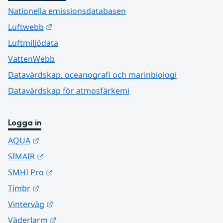
Nationella emissionsdatabasen
Länk till annan webbplats.
Luftwebb
Luftmiljödata
VattenWebb
Datavärdskap, oceanografi och marinbiologi
Datavärdskap för atmosfärkemi
Logga in
Länk till annan webbplats.
AQUA
Länk till annan webbplats.
SIMAIR
Länk till annan webbplats.
SMHI Pro
Länk till annan webbplats.
Timbr
Länk till annan webbplats.
Vinterväg
Länk till annan webbplats.
Väderlarm