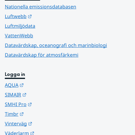
Nationella emissionsdatabasen
Länk till annan webbplats.
Luftwebb
Luftmiljödata
VattenWebb
Datavärdskap, oceanografi och marinbiologi
Datavärdskap för atmosfärkemi
Logga in
Länk till annan webbplats.
AQUA
Länk till annan webbplats.
SIMAIR
Länk till annan webbplats.
SMHI Pro
Länk till annan webbplats.
Timbr
Länk till annan webbplats.
Vinterväg
Länk till annan webbplats.
Väderlarm