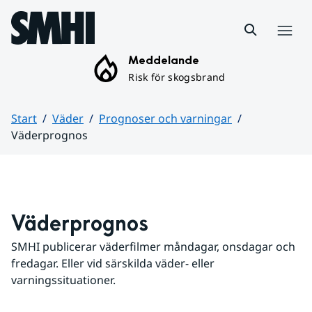
Hoppa till sidans innehåll
Meny
Meddelande
Risk för skogsbrand
Start
Väder
Prognoser och varningar
Väderprognos
Huvudinnehåll
Väderprognos
SMHI publicerar väderfilmer måndagar, onsdagar och 
fredagar. Eller vid särskilda väder- eller 
varningssituationer.