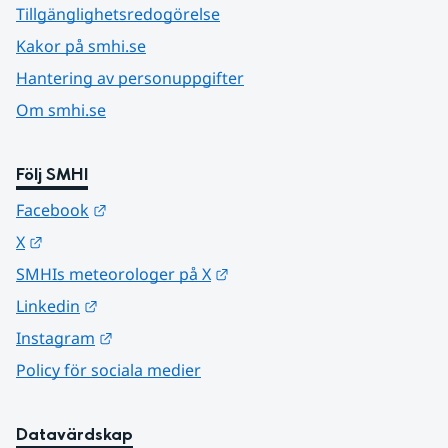
Tillgänglighetsredogörelse
Kakor på smhi.se
Hantering av personuppgifter
Om smhi.se
Följ SMHI
Länk till annan webbplats.
Facebook
Länk till annan webbplats.
X
Länk till annan webbplats.
SMHIs meteorologer på X
Länk till annan webbplats.
Linkedin
Länk till annan webbplats.
Instagram
Policy för sociala medier
Datavärdskap