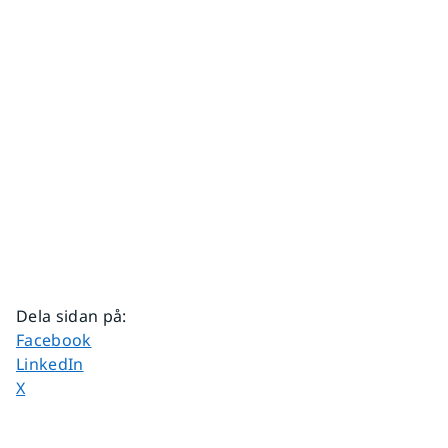
Dela sidan på
:
Dela sidan på
Facebook
Dela sidan på
LinkedIn
Dela sidan på
X