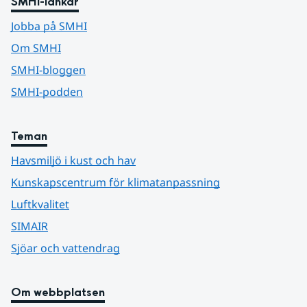
SMHI-länkar
Jobba på SMHI
Om SMHI
SMHI-bloggen
SMHI-podden
Teman
Havsmiljö i kust och hav
Kunskapscentrum för klimatanpassning
Luftkvalitet
SIMAIR
Sjöar och vattendrag
Om webbplatsen